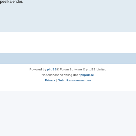
speelkalender.
Powered by
phpBB
® Forum Software © phpBB Limited
Nederlandse vertaling door
phpBB.nl
.
Privacy
|
Gebruikersvoorwaarden