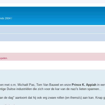
inds 2004 !
 spelen.
ezien met o.m. Michaël Pas, Tom Van Bauwel en onze
Prince K. Appiah
in een
ge Duitse industriëlen die zich voor de kar van de nazi's lieten spannen...
van de dag" aantoont dat hij ook erg zware rollen (en thema's) aan kan. Knap