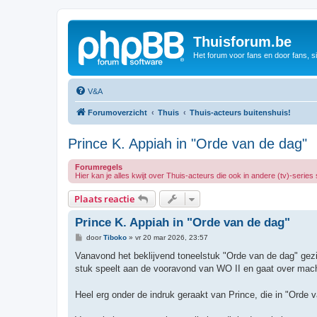
Thuisforum.be
Het forum voor fans en door fans, s
V&A
Forumoverzicht
Thuis
Thuis-acteurs buitenshuis!
Prince K. Appiah in "Orde van de dag"
Forumregels
Hier kan je alles kwijt over Thuis-acteurs die ook in andere (tv)-series
Plaats reactie
Prince K. Appiah in "Orde van de dag"
B
door
Tiboko
»
vr 20 mar 2026, 23:57
e
r
Vanavond het beklijvend toneelstuk "Orde van de dag" g
i
stuk speelt aan de vooravond van WO II en gaat over machti
c
h
t
Heel erg onder de indruk geraakt van Prince, die in "Orde 