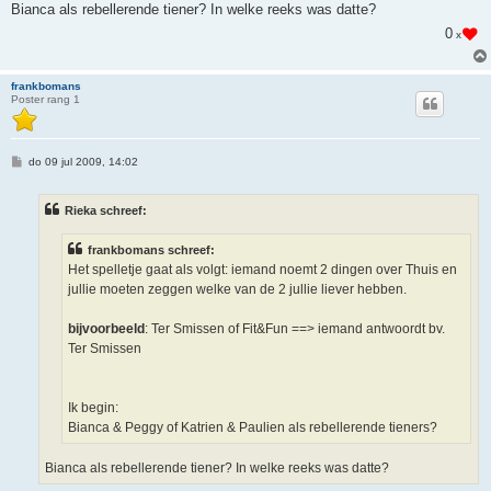
Bianca als rebellerende tiener? In welke reeks was datte?
0
x
frankbomans
Poster rang 1
B
do 09 jul 2009, 14:02
e
r
i
Rieka schreef:
c
h
t
frankbomans schreef:
Het spelletje gaat als volgt: iemand noemt 2 dingen over Thuis en
jullie moeten zeggen welke van de 2 jullie liever hebben.
bijvoorbeeld
: Ter Smissen of Fit&Fun ==> iemand antwoordt bv.
Ter Smissen
Ik begin:
Bianca & Peggy of Katrien & Paulien als rebellerende tieners?
Bianca als rebellerende tiener? In welke reeks was datte?