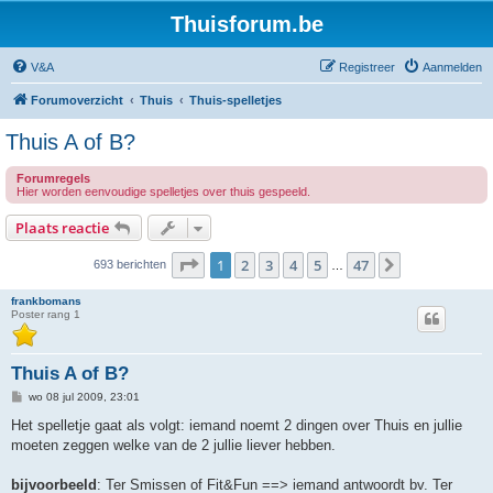
Thuisforum.be
V&A
Registreer
Aanmelden
Forumoverzicht
Thuis
Thuis-spelletjes
Thuis A of B?
Forumregels
Hier worden eenvoudige spelletjes over thuis gespeeld.
Plaats reactie
Pagina
1
van
47
1
2
3
4
5
47
Volgende
693 berichten
…
frankbomans
Poster rang 1
Thuis A of B?
B
wo 08 jul 2009, 23:01
e
r
Het spelletje gaat als volgt: iemand noemt 2 dingen over Thuis en jullie
i
moeten zeggen welke van de 2 jullie liever hebben.
c
h
t
bijvoorbeeld
: Ter Smissen of Fit&Fun ==> iemand antwoordt bv. Ter