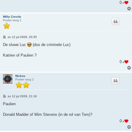
0
x
Willy Crevits
Poster rang 1
B
zo 12 jul 2009, 20:35
e
r
De sluwe Luc
(dus de criminele Luc)
i
c
h
Katrien of Paulien ?
t
0
x
Nickos
Poster rang 2
B
zo 12 jul 2009, 21:16
e
r
Paulien
i
c
h
Donald Madder of Wim Stevens (in de rol van Tom)?
t
0
x