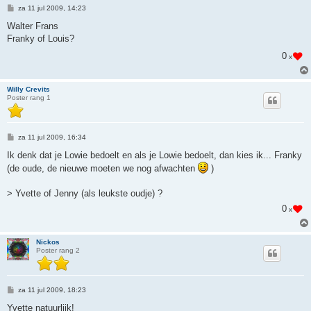
B
za 11 jul 2009, 14:23
e
r
Walter Frans
i
Franky of Louis?
c
h
0
x
t
Willy Crevits
Poster rang 1
B
za 11 jul 2009, 16:34
e
r
Ik denk dat je Lowie bedoelt en als je Lowie bedoelt, dan kies ik... Franky
i
(de oude, de nieuwe moeten we nog afwachten
)
c
h
t
> Yvette of Jenny (als leukste oudje) ?
0
x
Nickos
Poster rang 2
B
za 11 jul 2009, 18:23
e
r
Yvette natuurlijk!