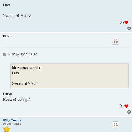
e
r
Luc!
i
c
h
Swerts of Mike?
t
0
x
Rieka
B
do 09 jul 2009, 18:39
e
r
i
Nickos schreef:
c
h
Luc!
t
Swerts of Mike?
Mike!
Rosa of Jenny?
0
x
Willy Crevits
Poster rang 1