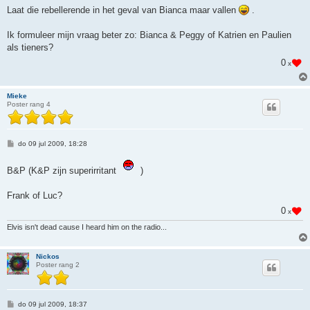
Laat die rebellerende in het geval van Bianca maar vallen
.
Ik formuleer mijn vraag beter zo: Bianca & Peggy of Katrien en Paulien
als tieners?
0
x
Mieke
Poster rang 4
B
do 09 jul 2009, 18:28
e
r
i
B&P (K&P zijn superirritant
)
c
h
t
Frank of Luc?
0
x
Elvis isn't dead cause I heard him on the radio...
Nickos
Poster rang 2
B
do 09 jul 2009, 18:37