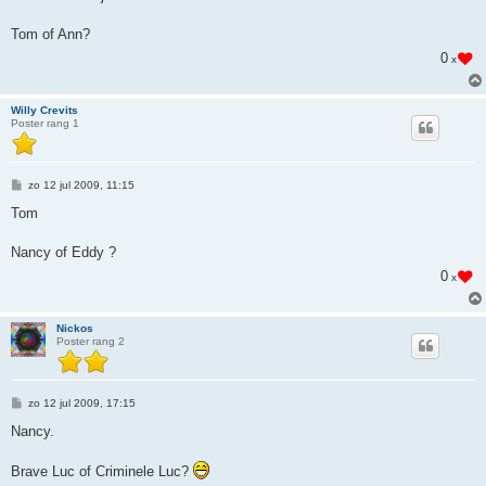
i
c
h
Tom of Ann?
t
0
x
Willy Crevits
Poster rang 1
B
zo 12 jul 2009, 11:15
e
r
Tom
i
c
h
Nancy of Eddy ?
t
0
x
Nickos
Poster rang 2
B
zo 12 jul 2009, 17:15
e
r
Nancy.
i
c
h
Brave Luc of Criminele Luc?
t