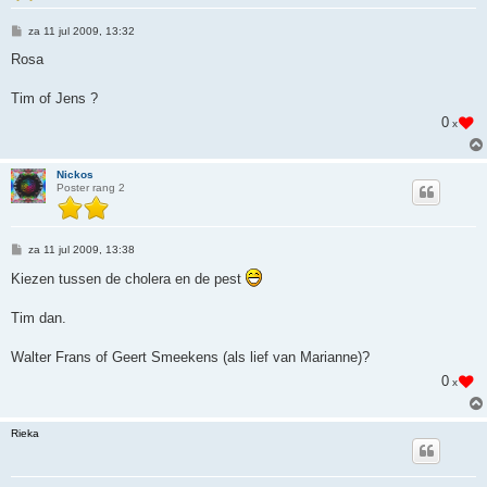
B
za 11 jul 2009, 13:32
e
r
Rosa
i
c
h
Tim of Jens ?
t
0
x
Nickos
Poster rang 2
B
za 11 jul 2009, 13:38
e
r
Kiezen tussen de cholera en de pest
i
c
h
Tim dan.
t
Walter Frans of Geert Smeekens (als lief van Marianne)?
0
x
Rieka