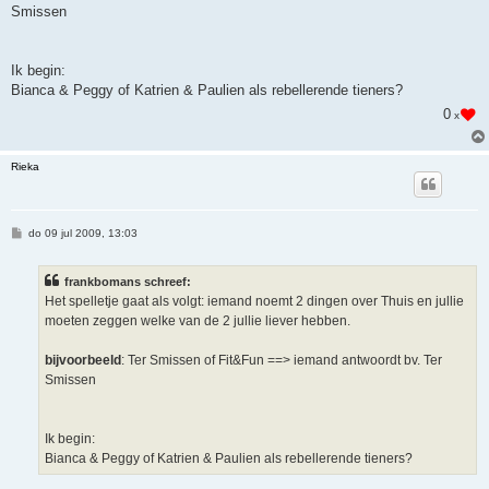
Smissen
Ik begin:
Bianca & Peggy of Katrien & Paulien als rebellerende tieners?
0
x
Rieka
B
do 09 jul 2009, 13:03
e
r
i
frankbomans schreef:
c
h
Het spelletje gaat als volgt: iemand noemt 2 dingen over Thuis en jullie
t
moeten zeggen welke van de 2 jullie liever hebben.
bijvoorbeeld
: Ter Smissen of Fit&Fun ==> iemand antwoordt bv. Ter
Smissen
Ik begin:
Bianca & Peggy of Katrien & Paulien als rebellerende tieners?