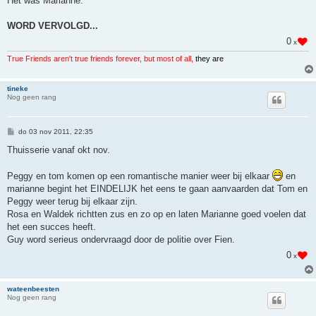
Het was Marianne.
WORD VERVOLGD...
0
x
True Friends aren't true friends forever, but most of all,
they are
tineke
Nog geen rang
B
do 03 nov 2011, 22:35
e
r
Thuisserie vanaf okt nov.
i
c
h
Peggy en tom komen op een romantische manier weer bij elkaar
en
t
marianne begint het EINDELIJK het eens te gaan aanvaarden dat Tom en
Peggy weer terug bij elkaar zijn.
Rosa en Waldek richtten zus en zo op en laten Marianne goed voelen dat
het een succes heeft.
Guy word serieus ondervraagd door de politie over Fien.
0
x
wateenbeesten
Nog geen rang