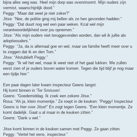
bijna alles weg was. Heel mijn dorp was overstroomt. Mijn ouders zijn
vermist, waarschijnlijk dood.”
Peggy: “Maar dat weet je niet zeker?”
Jitse: “Nee, de politie ging mij bellen als ze hen gevonden hadden.”
Peggy: “Dat duurt nog wel een paar weken. Kzal wel mijn
verantwoordelijkheid over jou opnemen.”
Jitse: “Als mijn ouders niet teruggevonden worden, dan wil ik jullie als
adoptieouders.”
Peggy: “Ja, da is allemaal goe en wel, maar uw familie heeft meer over u
te zeggen dat ik en den Tom.”
Jitse: “Alstublieft Peggy.”
Peggy: “Ik wil het wel, maar ik weet niet of het gaat lukken. We zullen
eerst zien of je ouders boven water komen. Tegen die tijd blijf je nog maar
een tijdje hier.”
Een paar dagen later kwam inspecteur Geens langst.
Hij komt binnen in ‘Ter Smissen’.
Geens: “Goedemiddag. Ik zoek een zekere Jitse.”
Rosa: “Ah ja, klein momentje.” Ze roept in de keuken: “Peggy! Inspecteur
Geens is hier voor Jitse!” En zegt tegen Geens. “Een klein momentje. Ze
komt dadelijk. Gaat u al maar in de keuken zitten.”
Geens: “Dank u wel.”
Jitse komt binnen in de keuken samen met Peggy. Ze gaan zitten.
Peggy: “Vertel het eens, inspecteur.”