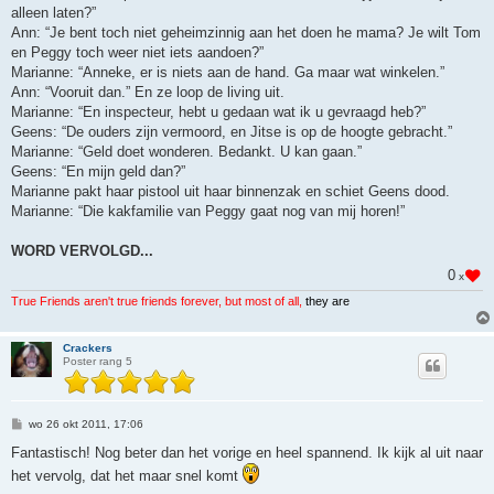
alleen laten?”
Ann: “Je bent toch niet geheimzinnig aan het doen he mama? Je wilt Tom
en Peggy toch weer niet iets aandoen?”
Marianne: “Anneke, er is niets aan de hand. Ga maar wat winkelen.”
Ann: “Vooruit dan.” En ze loop de living uit.
Marianne: “En inspecteur, hebt u gedaan wat ik u gevraagd heb?”
Geens: “De ouders zijn vermoord, en Jitse is op de hoogte gebracht.”
Marianne: “Geld doet wonderen. Bedankt. U kan gaan.”
Geens: “En mijn geld dan?”
Marianne pakt haar pistool uit haar binnenzak en schiet Geens dood.
Marianne: “Die kakfamilie van Peggy gaat nog van mij horen!”
WORD VERVOLGD...
0
x
True Friends aren't true friends forever, but most of all,
they are
Crackers
Poster rang 5
B
wo 26 okt 2011, 17:06
e
r
Fantastisch! Nog beter dan het vorige en heel spannend. Ik kijk al uit naar
i
het vervolg, dat het maar snel komt
c
h