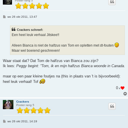
Poster rang 5
B
wo 26 okt 2011, 13:47
e
r
i
Crackers schreef:
c
h
Een heel leuk verhaal Jitskee!!
t
Alleen Bianca is niet de halfzus van Tom en opletten met dt-fouten
Maar wel boeiend geschreven!
Waar staat dat? Dat Tom de halfzus van Bianca zou zijn?
Ik lees:
Peggy begint: “Tom, ik en mijn halfzus Bianca woonde in Canada.
maar op een paar kleine foutjes na (this in plaats van 't is bijvoorbeeld):
heel leuk verhaal! Tof
0
x
Crackers
Poster rang 5
B
wo 26 okt 2011, 14:19
e
r