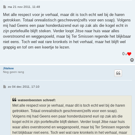
B
ma 21 nov 2011, 11:48
e
r
Met alle respect voor je verhaal, maar dit is toch echt wel bij de haren
i
getrokken. Totaal onrealistisch geschreven(zelfs voor een soap). Volgens
c
h
mij had Geens een paar honderduizend euri op zak als die kogel echt in
t
zijn portefeuille blijft steken. Verder loopt Jitse naar huis waar alles
overstroomd en weggespoeld, maar bij Ter Smissen regende het blijkbaar
niet eens. Toch wel wat rare kronkels in het verhaal, maar het blijft wel
grappig en tof om een keertje te lezen.
0
x
Jitskee
Nog geen rang
B
zo 04 dec 2011, 17:10
e
r
i
wateenbeesten schreef:
c
h
Met alle respect voor je verhaal, maar dit is toch echt wel bij de haren
t
getrokken. Totaal onrealistisch geschreven(zelfs voor een soap).
Volgens mij had Geens een paar honderduizend euri op zak als die
kogel echt in zijn portefeuille blijft steken. Verder loopt Jitse naar huis
waar alles overstroomd en weggespoeld, maar bij Ter Smissen regende
het blijkbaar niet eens. Toch wel wat rare kronkels in het verhaal, maar