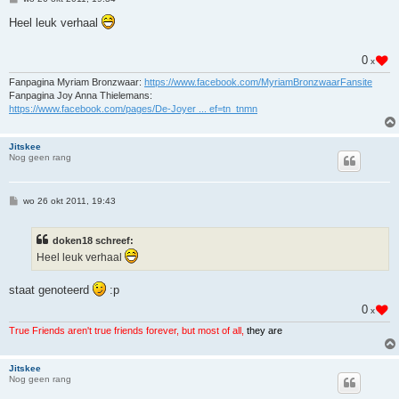
e
r
Heel leuk verhaal
i
c
h
0
x
t
Fanpagina Myriam Bronzwaar:
https://www.facebook.com/MyriamBronzwaarFansite
Fanpagina Joy Anna Thielemans:
https://www.facebook.com/pages/De-Joyer ... ef=tn_tnmn
Jitskee
Nog geen rang
B
wo 26 okt 2011, 19:43
e
r
i
doken18 schreef:
c
h
Heel leuk verhaal
t
staat genoteerd
:p
0
x
True Friends aren't true friends forever, but most of all,
they are
Jitskee
Nog geen rang