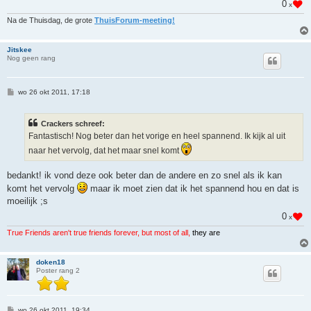
0
x
t
Na de Thuisdag, de grote
ThuisForum-meeting!
Jitskee
Nog geen rang
B
wo 26 okt 2011, 17:18
e
r
i
Crackers schreef:
c
h
Fantastisch! Nog beter dan het vorige en heel spannend. Ik kijk al uit
t
naar het vervolg, dat het maar snel komt
bedankt! ik vond deze ook beter dan de andere en zo snel als ik kan
komt het vervolg
maar ik moet zien dat ik het spannend hou en dat is
moeilijk ;s
0
x
True Friends aren't true friends forever, but most of all,
they are
doken18
Poster rang 2
B
wo 26 okt 2011, 19:34