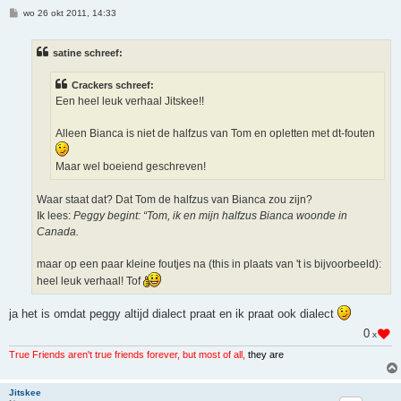
B
wo 26 okt 2011, 14:33
e
r
i
satine schreef:
c
h
t
Crackers schreef:
Een heel leuk verhaal Jitskee!!
Alleen Bianca is niet de halfzus van Tom en opletten met dt-fouten
Maar wel boeiend geschreven!
Waar staat dat? Dat Tom de halfzus van Bianca zou zijn?
Ik lees:
Peggy begint: “Tom, ik en mijn halfzus Bianca woonde in
Canada.
maar op een paar kleine foutjes na (this in plaats van 't is bijvoorbeeld):
heel leuk verhaal! Tof
ja het is omdat peggy altijd dialect praat en ik praat ook dialect
0
x
True Friends aren't true friends forever, but most of all,
they are
Jitskee