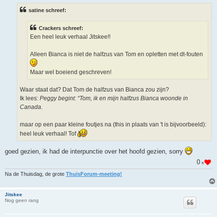
i
satine schreef:
c
h
t
Crackers schreef:
Een heel leuk verhaal Jitskee!!
Alleen Bianca is niet de halfzus van Tom en opletten met dt-fouten
Maar wel boeiend geschreven!
Waar staat dat? Dat Tom de halfzus van Bianca zou zijn?
Ik lees:
Peggy begint: “Tom, ik en mijn halfzus Bianca woonde in
Canada.
maar op een paar kleine foutjes na (this in plaats van 't is bijvoorbeeld):
heel leuk verhaal! Tof
goed gezien, ik had de interpunctie over het hoofd gezien, sorry
0
x
Na de Thuisdag, de grote
ThuisForum-meeting!
Jitskee
Nog geen rang