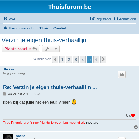
Thuisforum.be
V&A
Registreer
Aanmelden
Forumoverzicht
Thuis
Creatief
Verzin je eigen thuis-verhaallijn ...
Plaats reactie
1
2
3
4
5
6
Vorige
Volgende
84 berichten
Jitskee
Nog geen rang
Re: Verzin je eigen thuis-verhaallijn ...
B
wo 26 okt 2011, 13:23
e
r
kben blij dat jullie het een leuk vinden
i
c
h
0
x
t
True Friends aren't true friends forever, but most of all,
they are
satine