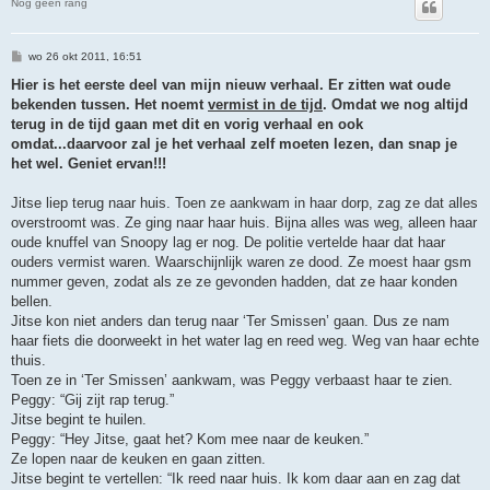
Nog geen rang
B
wo 26 okt 2011, 16:51
e
r
Hier is het eerste deel van mijn nieuw verhaal. Er zitten wat oude
i
bekenden tussen. Het noemt
vermist in de tijd
. Omdat we nog altijd
c
h
terug in de tijd gaan met dit en vorig verhaal en ook
t
omdat...daarvoor zal je het verhaal zelf moeten lezen, dan snap je
het wel. Geniet ervan!!!
Jitse liep terug naar huis. Toen ze aankwam in haar dorp, zag ze dat alles
overstroomt was. Ze ging naar haar huis. Bijna alles was weg, alleen haar
oude knuffel van Snoopy lag er nog. De politie vertelde haar dat haar
ouders vermist waren. Waarschijnlijk waren ze dood. Ze moest haar gsm
nummer geven, zodat als ze ze gevonden hadden, dat ze haar konden
bellen.
Jitse kon niet anders dan terug naar ‘Ter Smissen’ gaan. Dus ze nam
haar fiets die doorweekt in het water lag en reed weg. Weg van haar echte
thuis.
Toen ze in ‘Ter Smissen’ aankwam, was Peggy verbaast haar te zien.
Peggy: “Gij zijt rap terug.”
Jitse begint te huilen.
Peggy: “Hey Jitse, gaat het? Kom mee naar de keuken.”
Ze lopen naar de keuken en gaan zitten.
Jitse begint te vertellen: “Ik reed naar huis. Ik kom daar aan en zag dat