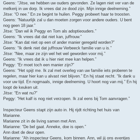
Geens: “Jitse, we hebben uw ouders gevonden. Ze lagen niet ver van de
melkerij in uw dorp. Ik vrees dat ze dood zijn. Mijn innige deelneming.”
Jitse: “O nee.” En ze begint te huilen. Peggy probeert haar te troosten.
Geens: “Natuurlijk zal u dan moeten zorgen voor andere ouders. U bent
nog geen 18 jaar.”
Jitse: “Dan wil ik Peggy en Tom als adoptieouders.”
Geens: “Ik vrees dat dat niet kan, juffrouw.”
Jitse: “Kan dat niet op een of ander manier geregeld worden?”
Geens: “Ik denk niet dat juffrouw Verbeeck familie van u is.”
Jitse: “Nee, maar ze zijn wel het wel geworden voor mij.”
Geens: “Ik vrees dat ik u hier niet mee kan helpen.”
Peggy: “Er moet toch een manier zijn?”
Geens: “Het spijt me. Ik zal met overleg van uw familie iets proberen te
regelen, maar hier kan u alvast niet blijven.” En hij staat recht. “Ik dank u
voor uw tijd. En nogmaals, innige deelneming. U hoort nog van mij.” En hij
loopt de keuken uit.
Jitse: “En wat nu?”
Peggy: “Het kalf is nog niet verzopen. Ik zal eens bij Tom aanvragen.”
Inspecteur Geens stapt zijn auto in. Hij rijdt richting het huis van
Marianne.
Marianne zit in de living samen met Ann.
Marianne: “De bel gaat. Anneke, doe is open.”
Ann doet de deur open.
Marianne: “Ah inspecteur Geens, kom binnen. Ann, wil jij ons eventjes