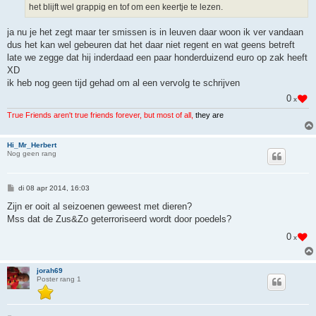
het blijft wel grappig en tof om een keertje te lezen.
ja nu je het zegt maar ter smissen is in leuven daar woon ik ver vandaan
dus het kan wel gebeuren dat het daar niet regent en wat geens betreft
late we zegge dat hij inderdaad een paar honderduizend euro op zak heeft
XD
ik heb nog geen tijd gehad om al een vervolg te schrijven
0
x
True Friends aren't true friends forever, but most of all,
they are
Hi_Mr_Herbert
Nog geen rang
B
di 08 apr 2014, 16:03
e
r
Zijn er ooit al seizoenen geweest met dieren?
i
Mss dat de Zus&Zo geterroriseerd wordt door poedels?
c
h
0
x
t
jorah69
Poster rang 1