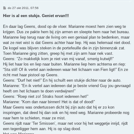
B
do 27 okt 2011, 07:56
e
r
Hier is al een stukje. Geniet ervan!!!
i
c
h
En daar lag Geens, dood op de vloer. Marianne moest hem zien weg te
t
krijgen. Dus ze pakte hem bij zijn armen en sleepte hem naar het bureau.
Marianne liep terug naar de living om een geniaal plan te bedenken, maar
wat ze niet wist is dat Geens achter haar liep. Hij was helemaal niet dood.
De kogel was blijven steken in de portefeuille die in zijn binnenzak zat.
Toen Marianne ging zitten, greep hij met zijn arm haar nek vast.
Geens: “Zo makkelijk kom je niet van mij vanaf, smerig kutwijf!”
Hij liet haar los en liep naar buiten. Marianne liep hem achterna en riep:
“Sta stil! Of ik vertel aan iedereen waar het lichaam van Fien ligt!” En ze
richt met haar pistool op Geens.
Geens: “Durf het niet!” En hij schuift een stukje dichter naar de auto.
Marianne: “En ik vertel aan iedereen dat je beste vriend Guy jou gevraagd
heeft om het lichaam te doen verdwijnen!”
Geens: “Roep niet zo! Straks hoort iedereen het!”
Marianne: “Kom dan naar binnen! Het is dat of dood!”
Maar Geens was ondertussen dicht bij zijn auto dat hij er zo kon
inspringen, dat deed hij dan ook en hij reed weg. Marianne probeerde nog
naar hem te schieten, maar ze mist.
Geens rijdt naar ‘Ter Smissen’, maar net voor hij het weggetje inrijd, rijdt
een tegenligger hem aan. Hij is op slag dood.