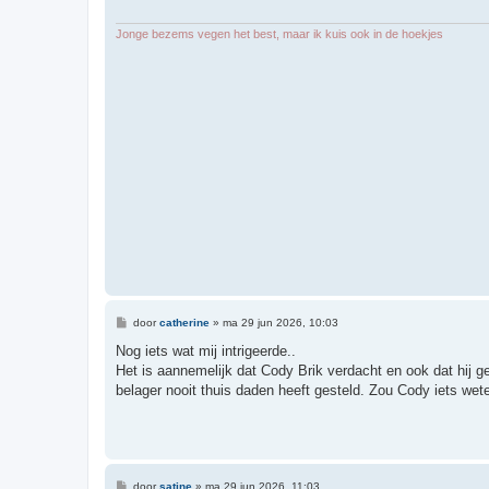
Jonge bezems vegen het best, maar ik kuis ook in de hoekjes
B
door
catherine
»
ma 29 jun 2026, 10:03
e
r
Nog iets wat mij intrigeerde..
i
Het is aannemelijk dat Cody Brik verdacht en ook dat hij gef
c
h
belager nooit thuis daden heeft gesteld. Zou Cody iets wet
t
B
door
satine
»
ma 29 jun 2026, 11:03