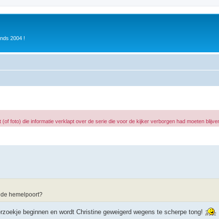
inds 2004 !
 (of foto) die informatie verklapt over de serie die voor de kijker verborgen had moeten blijve
r de hemelpoort?
nderzoekje beginnen en wordt Christine geweigerd wegens te scherpe tong!