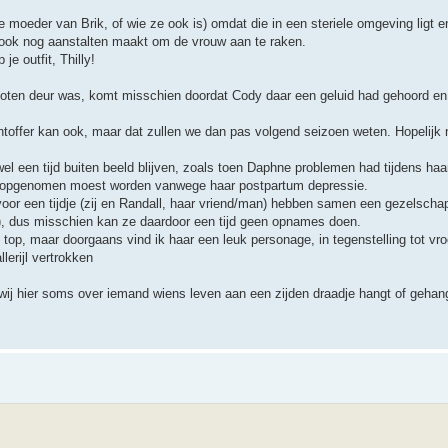
moeder van Brik, of wie ze ook is) omdat die in een steriele omgeving ligt 
 ook nog aanstalten maakt om de vrouw aan te raken.
 je outfit, Thilly!
sloten deur was, komt misschien doordat Cody daar een geluid had gehoord en 
toffer kan ook, maar dat zullen we dan pas volgend seizoen weten. Hopelijk
 wel een tijd buiten beeld blijven, zoals toen Daphne problemen had tijdens ha
na opgenomen moest worden vanwege haar postpartum depressie.
oor een tijdje (zij en Randall, haar vriend/man) hebben samen een gezelscha
k), dus misschien kan ze daardoor een tijd geen opnames doen.
e top, maar doorgaans vind ik haar een leuk personage, in tegenstelling tot vro
llerijl vertrokken
 wij hier soms over iemand wiens leven aan een zijden draadje hangt of gehan