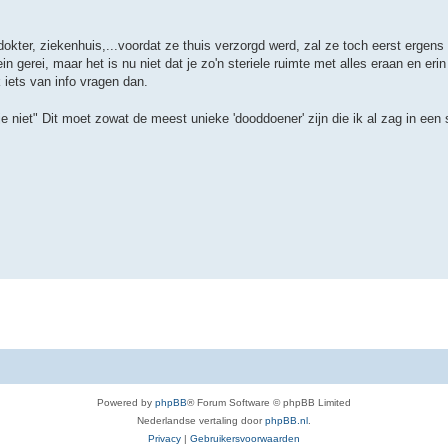
okter, ziekenhuis,...voordat ze thuis verzorgd werd, zal ze toch eerst ergens
gerei, maar het is nu niet dat je zo'n steriele ruimte met alles eraan en erin 
 iets van info vragen dan.
ta je niet" Dit moet zowat de meest unieke 'dooddoener' zijn die ik al zag in ee
Powered by
phpBB
® Forum Software © phpBB Limited
Nederlandse vertaling door
phpBB.nl
.
Privacy
|
Gebruikersvoorwaarden