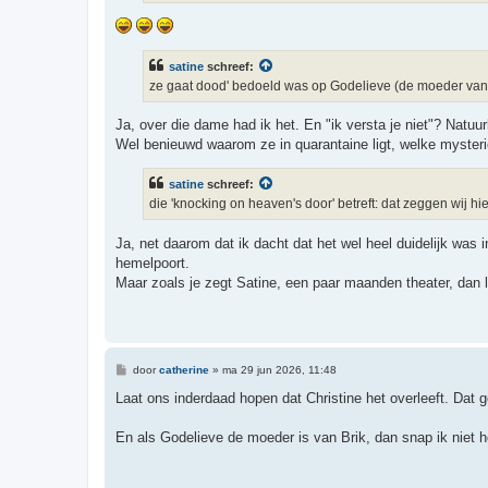
satine
schreef:
ze gaat dood' bedoeld was op Godelieve (de moeder van B
Ja, over die dame had ik het. En "ik versta je niet"? Natuu
Wel benieuwd waarom ze in quarantaine ligt, welke mysteri
satine
schreef:
die 'knocking on heaven's door' betreft: dat zeggen wij 
Ja, net daarom dat ik dacht dat het wel heel duidelijk was i
hemelpoort.
Maar zoals je zegt Satine, een paar maanden theater, dan 
B
door
catherine
»
ma 29 jun 2026, 11:48
e
r
Laat ons inderdaad hopen dat Christine het overleeft. Dat g
i
c
h
En als Godelieve de moeder is van Brik, dan snap ik niet ho
t