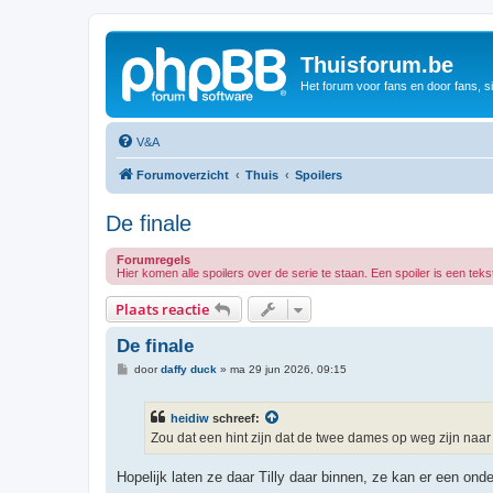
Thuisforum.be
Het forum voor fans en door fans, s
V&A
Forumoverzicht
Thuis
Spoilers
De finale
Forumregels
Hier komen alle spoilers over de serie te staan. Een spoiler is een tekst
Plaats reactie
De finale
B
door
daffy duck
»
ma 29 jun 2026, 09:15
e
r
i
heidiw
schreef:
c
h
Zou dat een hint zijn dat de twee dames op weg zijn naa
t
Hopelijk laten ze daar Tilly daar binnen, ze kan er een o