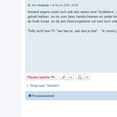
B
door
taaigetje
»
di 30 jun 2026, 19:52
e
r
Iemand ergens moet toch ook iets weten over 'Godelieve', d
i
gehad hebben. en ok voor latex handschoenen en ander klein 
c
h
de hoek koopt. en bij een thuiszorgwinkel zal men toch ook
t
Thilly echt hee !!!! "wie ben je, wat doe je hier"..."ik vers
Plaats reactie
Terug naar “Spoilers”
Forumoverzicht