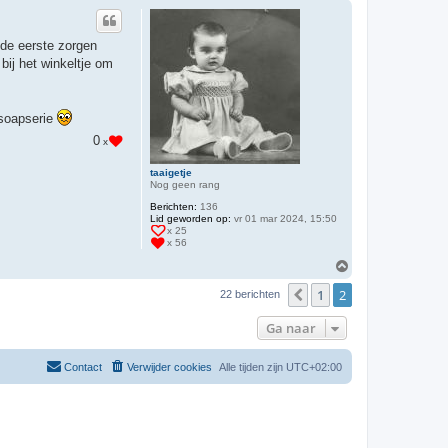
a
h
c
o
t
o
e
 de eerste zorgen
e
g
r
bij het winkeltje om
d
a
f
f
n soapserie
y
d
0
x
u
c
k
taaigetje
Nog geen rang
Berichten:
136
Lid geworden op:
vr 01 mar 2024, 15:50
x 25
x 56
O
m
1
2
h
Vorige
22 berichten
o
o
Ga naar
g
Contact
Verwijder cookies
Alle tijden zijn
UTC+02:00