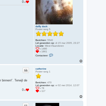
0
x
daffy duck
Poster rang 5
Berichten:
5540
Lid geworden op:
di 15 mar 2005, 23:27
Locatie:
West-Vlaanderen
x 1480
x 1861
C
Contacteer:
o
n
O
t
m
a
h
c
catherine
o
t
Poster rang 1
o
e
e
g
r
 binnen!’. Terwijl de
Berichten:
470
d
Lid geworden op:
a
vr 02 mei 2014, 12:07
x 78
f
0
x
x 117
f
y
O
d
m
u
c
h
k