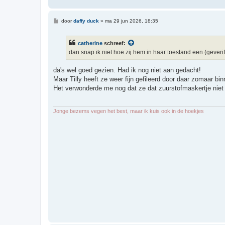
B
door
daffy duck
»
ma 29 jun 2026, 18:35
e
r
i
catherine
schreef:
c
h
dan snap ik niet hoe zij hem in haar toestand een (geverif
t
da's wel goed gezien. Had ik nog niet aan gedacht!
Maar Tilly heeft ze weer fijn gefileerd door daar zomaar b
Het verwonderde me nog dat ze dat zuurstofmaskertje niet 
Jonge bezems vegen het best, maar ik kuis ook in de hoekjes