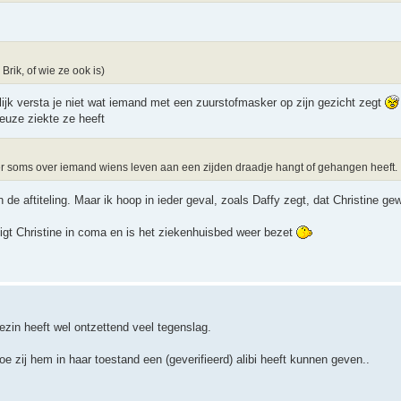
rik, of wie ze ook is)
rlijk versta je niet wat iemand met een zuurstofmasker op zijn gezicht zegt
euze ziekte ze heeft
hier soms over iemand wiens leven aan een zijden draadje hangt of gehangen heeft.
n de aftiteling. Maar ik hoop in ieder geval, zoals Daffy zegt, dat Christine g
ligt Christine in coma en is het ziekenhuisbed weer bezet
ezin heeft wel ontzettend veel tegenslag.
e zij hem in haar toestand een (geverifieerd) alibi heeft kunnen geven..