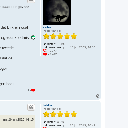
o
o
en daardoor gevaar
g
dat Brik er nogal
satine
Poster rang 5
 nog voor kerstmis.
Berichten:
13197
ar tweede
Lid geworden op:
di 18 jan 2005, 14:36
x 1777
x 2742
p dat de
eger.
gen heeft.
0
x
O
m
h
heidiw
o
Poster rang 5
o
g
ma 29 jun 2026, 09:15
Berichten:
4386
Lid geworden op:
di 23 jun 2015, 18:42