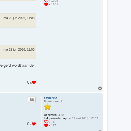
x 1008
x 1601
ma 29 jun 2026, 11:03
ma 29 jun 2026, 11:03
eweigerd wordt aan de
0
x
O
m
h
catherine
o
Poster rang 1
o
g
Berichten:
470
Lid geworden op:
vr 02 mei 2014, 12:07
x 78
0
x
x 117