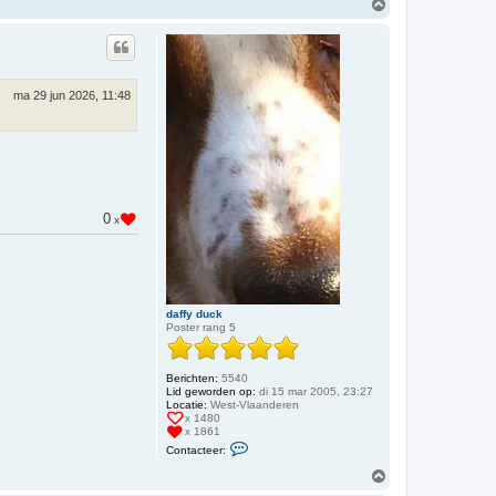
O
m
h
o
o
g
ma 29 jun 2026, 11:48
0
x
daffy duck
Poster rang 5
Berichten:
5540
Lid geworden op:
di 15 mar 2005, 23:27
Locatie:
West-Vlaanderen
x 1480
x 1861
C
Contacteer:
o
n
O
t
m