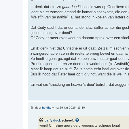
e
r
Ik denk dat die
'ze gaat dood'
bedoeld was op Godelieve (de 
i
loopt als er zomaar iemand de kamer binnenkomt, die dan
c
h
'We zijn van de politie'
, ja, het stond in koeien van letters op
t
Dat Cody dacht dat er een ander slachtoffer achter die ge
geheimzinnig over deed?
Of Cody er meer over weet en daarom sprak over een slach
En ik denk niet dat Christine er uit gaat. Ze zal misschien
zwangerschap en ze in de reeks te vroeg beviel en daar
Ze heeft ergens gezegd dat ze opnieuw theater gaat doen v
Proefkonijnen heet en ze doen ook workshops (bij Arstisti
Maar ik hoop dat ze blijft. Ze is soms echt heel erg over d
Dus ik hoop dat Peter haar op tijd vindt, want die is wel in a
En wat die 'knocking on heaven's door' betreft: dat zeggen
B
door
heidiw
»
ma 29 jun 2026, 11:30
e
r
i
daffy duck
schreef:
c
h
wordt Christine geweigerd wegens te scherpe tong!
t