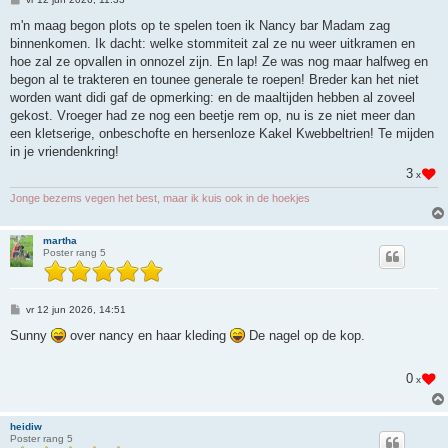
e
r
m'n maag begon plots op te spelen toen ik Nancy bar Madam zag
i
binnenkomen. Ik dacht: welke stommiteit zal ze nu weer uitkramen en
c
h
hoe zal ze opvallen in onnozel zijn. En lap! Ze was nog maar halfweg en
t
begon al te trakteren en tounee generale te roepen! Breder kan het niet
worden want didi gaf de opmerking: en de maaltijden hebben al zoveel
gekost. Vroeger had ze nog een beetje rem op, nu is ze niet meer dan
een kletserige, onbeschofte en hersenloze Kakel Kwebbeltrien! Te mijden
in je vriendenkring!
3
x
Jonge bezems vegen het best, maar ik kuis ook in de hoekjes
martha
Poster rang 5
B
vr 12 jun 2026, 14:51
e
r
Sunny
over nancy en haar kleding
De nagel op de kop.
i
c
h
0
x
t
heidiw
Poster rang 5