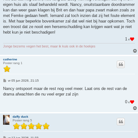
i
eigen huis als slaaf behandeld wordt. Nancy, onuitstaanbare doordrammer
c
h
kan dan weer gaan klagen bij Brit en dan haar papa zwart maken zoals ze
t
met Femke gedaan heeft. Iemand zal toch inzien dat zij het foute element
is. Met haar beperkte bovenkamer zal dat wel niet bij haar opkomen. Toch
een troost dat ze nooit een hersenschudding kan krijgen want wat je niet
hebt kun je niet beschadigen!
1
x
Jonge bezems vegen het best, maar ik kuis ook in de hoekjes
catherine
Poster rang 1
B
vr 05 jun 2026, 21:15
e
r
Nancy ontspoort maar de rest nog veel meer. Laat ons de rest van de
i
drama afwachten die nu veel erger zal zijn
c
h
0
x
t
daffy duck
Poster rang 5
B
vr 12 jun 2026, 11:33