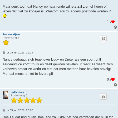
c
h
Maar denk toch dat Nancy op haar ronde wil iets zal zien of horen of
t
lezen dat niet zo koosjer is. Waarom zou zij anders postbode worden ?
1
x
Trouwe kijker
Poster rang 1
B
vr 05 jun 2026, 16:24
e
r
Nancy gedraagt zich tegenover Eddy en Dieter als een soort drill
i
sergeant! Ze komt thuis en deelt gewoon bevelen uit want ze waant zich
c
h
verheven omdat ze werkt en eist dat men meteen haar bevelen opvolgt.
t
Met dat mens is niet te leven, pff
0
x
daffy duck
Poster rang 5
B
vr 05 jun 2026, 20:08
e
r
Hoe zal dat nog duren, hoe lang zal Eddy het nog verdragen dat hij in z'n