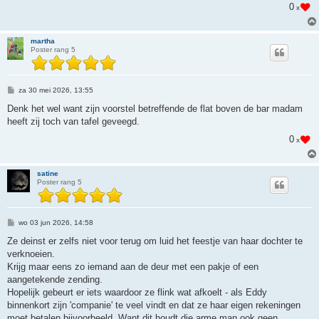
0
x
t
martha
Poster rang 5
B
za 30 mei 2026, 13:55
e
r
Denk het wel want zijn voorstel betreffende de flat boven de bar madam
i
heeft zij toch van tafel geveegd.
c
h
0
x
t
satine
Poster rang 5
B
wo 03 jun 2026, 14:58
e
r
Ze deinst er zelfs niet voor terug om luid het feestje van haar dochter te
i
verknoeien.
c
h
Krijg maar eens zo iemand aan de deur met een pakje of een
t
aangetekende zending.
Hopelijk gebeurt er iets waardoor ze flink wat afkoelt - als Eddy
binnenkort zijn 'companie' te veel vindt en dat ze haar eigen rekeningen
moet betalen bijvoorbeeld. Want dit houdt die arme man ook geen