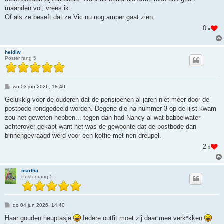
maanden vol, vrees ik.
Of als ze beseft dat ze Vic nu nog amper gaat zien.
0
x
heidiw
Poster rang 5
B
wo 03 jun 2026, 18:40
e
r
Gelukkig voor de ouderen dat de pensioenen al jaren niet meer door de
i
postbode rondgedeeld worden. Degene die na nummer 3 op de lijst kwam
c
h
zou het geweten hebben... tegen dan had Nancy al wat babbelwater
t
achterover gekapt want het was de gewoonte dat de postbode dan
binnengevraagd werd voor een koffie met nen dreupel.
2
x
martha
Poster rang 5
B
do 04 jun 2026, 14:40
e
r
Haar gouden heuptasje
Iedere outfit moet zij daar mee verk*kken
i