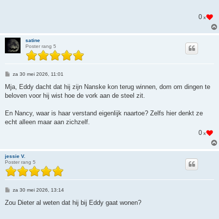
i
c
h
0
x
t
satine
Poster rang 5
B
za 30 mei 2026, 11:01
e
r
Mja, Eddy dacht dat hij zijn Nanske kon terug winnen, dom om dingen te
i
beloven voor hij wist hoe de vork aan de steel zit.
c
h
t
En Nancy, waar is haar verstand eigenlijk naartoe? Zelfs hier denkt ze
echt alleen maar aan zichzelf.
0
x
jessie V.
Poster rang 5
B
za 30 mei 2026, 13:14
e
r
Zou Dieter al weten dat hij bij Eddy gaat wonen?
i
c
h