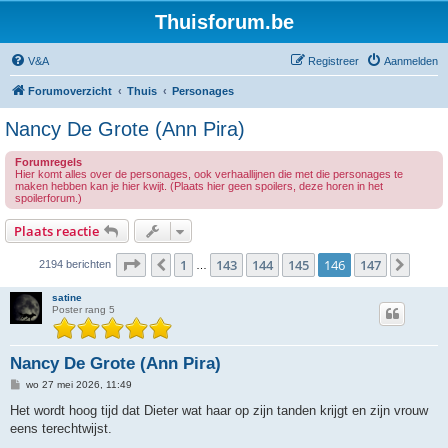
Thuisforum.be
V&A
Registreer
Aanmelden
Forumoverzicht
Thuis
Personages
Nancy De Grote (Ann Pira)
Forumregels
Hier komt alles over de personages, ook verhaallijnen die met die personages te
maken hebben kan je hier kwijt. (Plaats hier geen spoilers, deze horen in het
spoilerforum.)
Plaats reactie
Pagina
146
van
147
1
143
144
145
146
147
Vorige
Volg
2194 berichten
…
satine
Poster rang 5
Nancy De Grote (Ann Pira)
B
wo 27 mei 2026, 11:49
e
r
Het wordt hoog tijd dat Dieter wat haar op zijn tanden krijgt en zijn vrouw
i
eens terechtwijst.
c
h