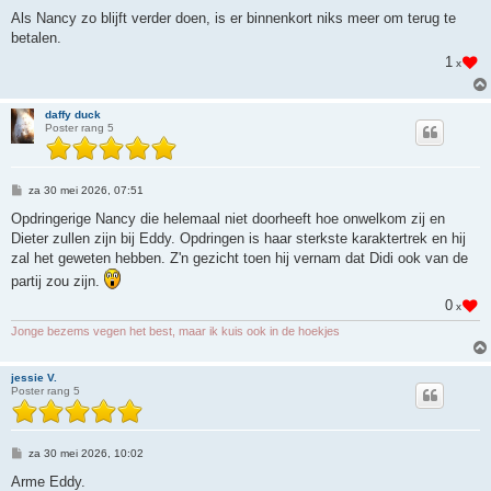
t
Als Nancy zo blijft verder doen, is er binnenkort niks meer om terug te
betalen.
1
x
daffy duck
Poster rang 5
B
za 30 mei 2026, 07:51
e
r
Opdringerige Nancy die helemaal niet doorheeft hoe onwelkom zij en
i
Dieter zullen zijn bij Eddy. Opdringen is haar sterkste karaktertrek en hij
c
h
zal het geweten hebben. Z'n gezicht toen hij vernam dat Didi ook van de
t
partij zou zijn.
0
x
Jonge bezems vegen het best, maar ik kuis ook in de hoekjes
jessie V.
Poster rang 5
B
za 30 mei 2026, 10:02
e
r
Arme Eddy.