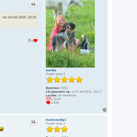
h
o
o
g
wo 14 mei 2025, 10:33
0
x
martha
Poster rang 5
Berichten:
5211
Lid geworden op:
vr 07 okt 2011, 18:17
Locatie:
de westhoek
x 1124
x 624
O
m
h
frankeneddy1
o
Poster rang 3
o
g