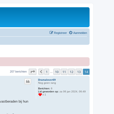
Registreer
Aanmelden
Pagina
14
van
14
1
10
11
12
13
14
Vorige
207 berichten
…
Dramalover69
Nog geen rang
Berichten:
6
Lid geworden op:
za 06 jan 2024, 06:49
x 1
vastberaden bij hun