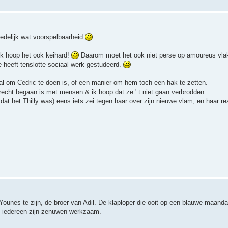
edelijk wat voorspelbaarheid
k hoop het ook keihard!
Daarom moet het ook niet perse op amoureus vlak 
eeft tenslotte sociaal werk gestudeerd.
al om Cedric te doen is, of een manier om hem toch een hak te zetten.
recht begaan is met mensen & ik hoop dat ze ' t niet gaan verbrodden.
 dat het Thilly was) eens iets zei tegen haar over zijn nieuwe vlam, en haar r
Younes te zijn, de broer van Adil. De klaploper die ooit op een blauwe maan
op iedereen zijn zenuwen werkzaam.