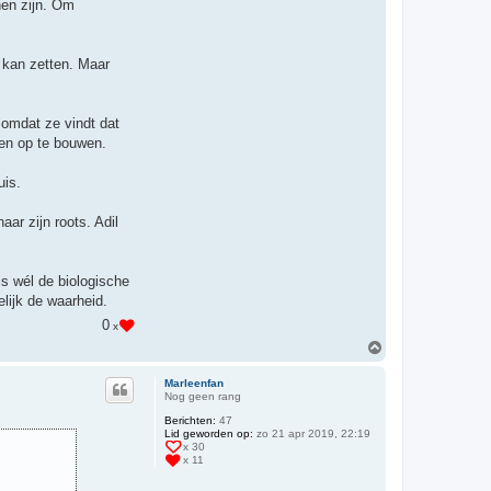
nen zijn. Om
e kan zetten. Maar
 omdat ze vindt dat
ven op te bouwen.
uis.
aar zijn roots. Adil
is wél de biologische
elijk de waarheid.
0
x
O
m
h
Marleenfan
o
Nog geen rang
o
Berichten:
47
g
Lid geworden op:
zo 21 apr 2019, 22:19
x 30
x 11