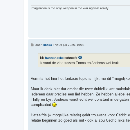
Imagination is the only weapon in the war against reality.
B
door
Tiboko
»
vr 06 jun 2025, 10:08
e
r
i
hannanaske
schreef:
c
h
Ik vond de vibe tussen Emma en Andreas wel leuk...
t
Vermits het hier het fantasie topic is, lijkt me dit "mogelijke
Maar ik denk niet dat omdat die twee duidelijk wat raakvl
iedereen daar precies een lief hebben. Ze hebben allebei 
Thilly en Lyn, Andreas wordt echt wel constant in de gate
complicated
Hetzelfde (= mogelijke relatie) geldt trouwens voor Cédric e
relatie beginnen zo goed als nul - ook al zou Cédric niks lie