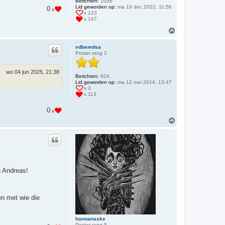
Berichten:
1056
Lid geworden op:
ma 19 dec 2022, 11:56
0
x
x 123
x 147
O
m
h
vdbemdsa
o
Poster rang 2
o
g
wo 04 jun 2025, 21:38
Berichten:
924
Lid geworden op:
ma 12 mei 2014, 13:47
x 3
x 113
0
x
O
m
h
o
o
g
n Andreas!
en met wie die
hannanaske
Poster rang 5