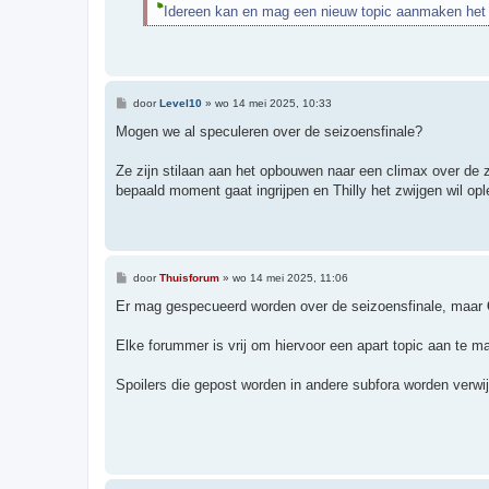
Idereen kan en mag een nieuw topic aanmaken het 
B
door
Level10
»
wo 14 mei 2025, 10:33
e
r
Mogen we al speculeren over de seizoensfinale?
i
c
h
Ze zijn stilaan aan het opbouwen naar een climax over de z
t
bepaald moment gaat ingrijpen en Thilly het zwijgen wil op
B
door
Thuisforum
»
wo 14 mei 2025, 11:06
e
r
Er mag gespecueerd worden over de seizoensfinale, maar
i
c
h
Elke forummer is vrij om hiervoor een apart topic aan te m
t
Spoilers die gepost worden in andere subfora worden verwij