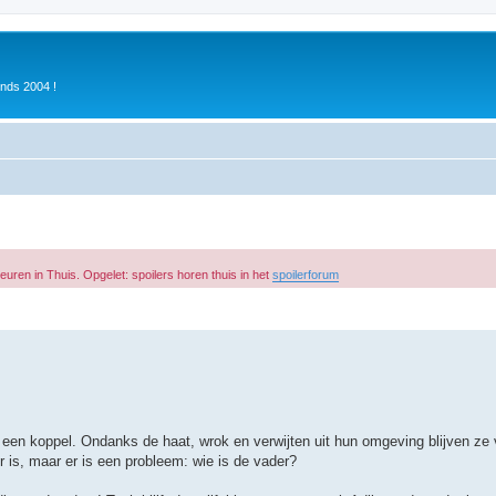
inds 2004 !
euren in Thuis. Opgelet: spoilers horen thuis in het
spoilerforum
k een koppel. Ondanks de haat, wrok en verwijten uit hun omgeving blijven ze 
r is, maar er is een probleem: wie is de vader?