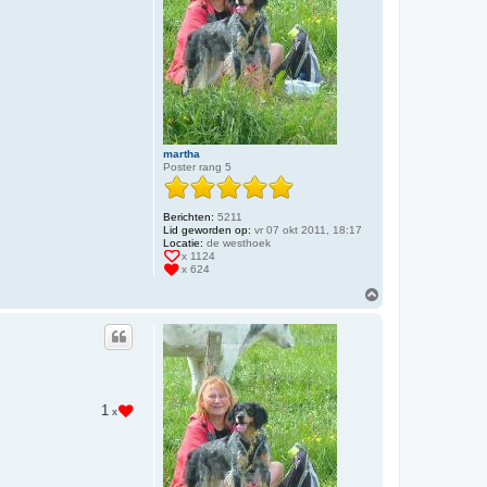
martha
Poster rang 5
Berichten:
5211
Lid geworden op:
vr 07 okt 2011, 18:17
Locatie:
de westhoek
x 1124
x 624
O
m
h
o
o
g
1
x