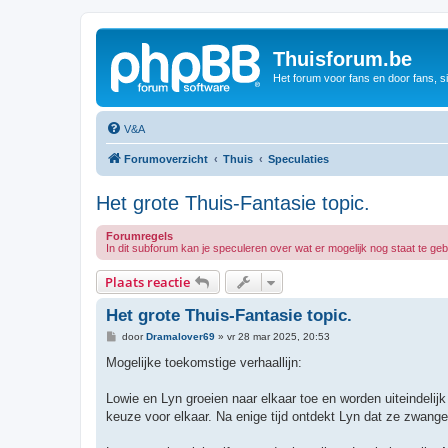
Thuisforum.be
Het forum voor fans en door fans, s
V&A
Forumoverzicht
Thuis
Speculaties
Het grote Thuis-Fantasie topic.
Forumregels
In dit subforum kan je speculeren over wat er mogelijk nog staat te geb
Plaats reactie
Het grote Thuis-Fantasie topic.
B
door
Dramalover69
»
vr 28 mar 2025, 20:53
e
r
Mogelijke toekomstige verhaallijn:
i
c
h
Lowie en Lyn groeien naar elkaar toe en worden uiteindelij
t
keuze voor elkaar. Na enige tijd ontdekt Lyn dat ze zwange