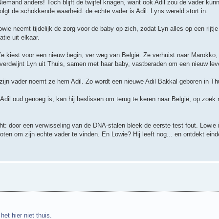
 Niemand anders! Toch blijft de twijfel knagen, want ook Adil zou de vader kun
olgt de schokkende waarheid: de echte vader is Adil. Lyns wereld stort in.
ie neemt tijdelijk de zorg voor de baby op zich, zodat Lyn alles op een rijtj
tie uit elkaar.
e kiest voor een nieuw begin, ver weg van België. Ze verhuist naar Marokko,
Zo verdwijnt Lyn uit Thuis, samen met haar baby, vastberaden om een nieuw le
 zijn vader noemt ze hem Adil. Zo wordt een nieuwe Adil Bakkal geboren in Th
s Adil oud genoeg is, kan hij beslissen om terug te keren naar België, op zoek n
t: door een verwisseling van de DNA-stalen bleek de eerste test fout. Lowie 
oten om zijn echte vader te vinden. En Lowie? Hij leeft nog... en ontdekt eind
et hier niet thuis.