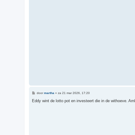
B
door
martha
»
za 21 mar 2026, 17:20
e
r
Eddy wint de lotto pot en investeert die in de withoeve. 
i
c
h
t