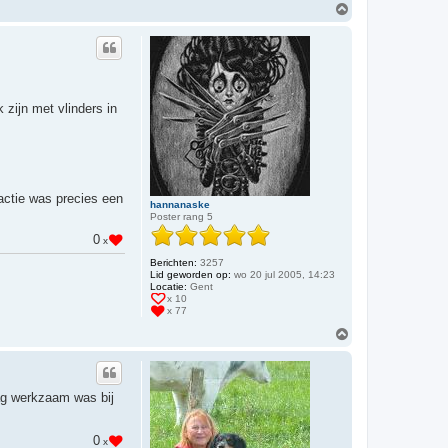
O
m
h
o
o
g
zijn met vlinders in
eactie was precies een
hannanaske
Poster rang 5
0
x
Berichten:
3257
Lid geworden op:
wo 20 jul 2005, 14:23
Locatie:
Gent
x 10
x 77
O
m
h
o
o
dag werkzaam was bij
g
0
x