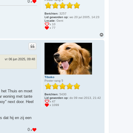
0
x
Berichten:
3257
Lid geworden op:
wo 20 jul 2005, 14:23
Locatie:
Gent
x 10
x 77
O
m
h
o
o
g
vr 06 jun 2025, 09:48
Tiboko
Poster rang 5
s het Thuis en moet
Berichten:
5430
ar woning met tante
Lid geworden op:
do 09 mei 2013, 21:42
boy" next door. Heel
x 47
x 1099
 dat hij en zij een
0
x