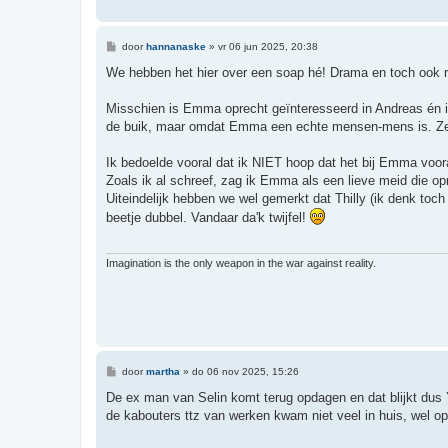
B
door
hannanaske
»
vr 06 jun 2025, 20:38
e
r
We hebben het hier over een soap hé! Drama en toch ook r
i
c
h
Misschien is Emma oprecht geïnteresseerd in Andreas én i
t
de buik, maar omdat Emma een echte mensen-mens is. Ze h
Ik bedoelde vooral dat ik NIET hoop dat het bij Emma voor
Zoals ik al schreef, zag ik Emma als een lieve meid die op
Uiteindelijk hebben we wel gemerkt dat Thilly (ik denk toch
beetje dubbel. Vandaar da'k twijfel!
Imagination is the only weapon in the war against reality.
B
door
martha
»
do 06 nov 2025, 15:26
e
r
De ex man van Selin komt terug opdagen en dat blijkt dus 
i
de kabouters ttz van werken kwam niet veel in huis, wel 
c
h
t