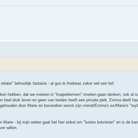
 relatie" behoorlijk fantasie - al gun ik Andreas zeker wel een lief.
akken hebben, dat we meteen in "koppeltermen" moeten gaan denken, ook al i
een heel druk leven en geen van beiden heeft een private plek, Emma deelt ha
n gehouden door Marie en bovendien woont zijn vriend/Emma's ex/Marie's "toy
n Marie - bij mijn weten gaat het hier enkel om "lusten botvieren" en is de kans
ver willen.