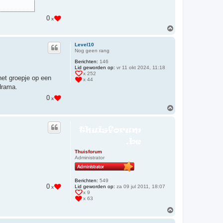
0
x
O
m
h
Level10
o
Nog geen rang
o
Berichten:
146
g
Lid geworden op:
vr 11 okt 2024, 11:18
x 252
het groepje op een
x 44
drama.
0
x
O
m
h
o
o
g
Thuisforum
Administrator
Berichten:
549
0
Lid geworden op:
za 09 jul 2011, 18:07
x
x 9
x 63
O
m