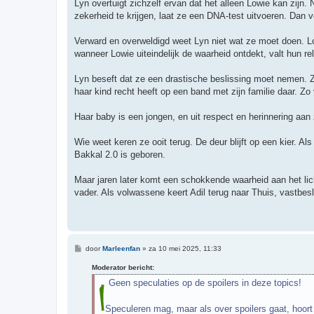
Lyn overtuigt zichzelf ervan dat het alleen Lowie kan zijn.
zekerheid te krijgen, laat ze een DNA-test uitvoeren. Dan v
Verward en overweldigd weet Lyn niet wat ze moet doen. Low
wanneer Lowie uiteindelijk de waarheid ontdekt, valt hun rela
Lyn beseft dat ze een drastische beslissing moet nemen. Z
haar kind recht heeft op een band met zijn familie daar. 
Haar baby is een jongen, en uit respect en herinnering aan
Wie weet keren ze ooit terug. De deur blijft op een kier. Al
Bakkal 2.0 is geboren.
Maar jaren later komt een schokkende waarheid aan het lich
vader. Als volwassene keert Adil terug naar Thuis, vastbesl
B
door
Marleenfan
»
za 10 mei 2025, 11:33
e
r
Moderator bericht:
i
c
Geen speculaties op de spoilers in deze topics!
h
t
Speculeren mag, maar als over spoilers gaat, hoort h