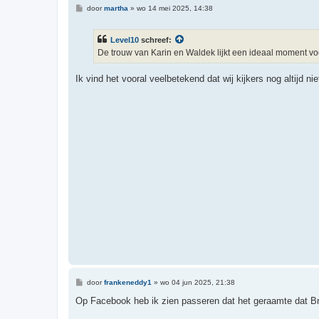
B
door
martha
»
wo 14 mei 2025, 14:38
e
r
i
Level10
schreef:
c
h
De trouw van Karin en Waldek lijkt een ideaal moment vo
t
Ik vind het vooral veelbetekend dat wij kijkers nog altijd 
B
door
frankeneddy1
»
wo 04 jun 2025, 21:38
e
r
Op Facebook heb ik zien passeren dat het geraamte dat Br
i
c