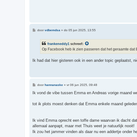
h
t
B
door
vdbemdsa
»
do 05 jun 2025, 13:55
e
r
i
frankeneddy1
schreef:
c
h
Op Facebook heb ik zien passeren dat het geraamte dat Br
t
Ik had dat hier gisteren ook in een ander topic geplaatst, n
B
door
hannanaske
»
vr 06 jun 2025, 09:48
e
r
Ik vond de vibe tussen Emma en Andreas vorige maand wel 
i
c
h
tot ik plots moest denken dat Emma enkele maand geleden 
t
Ik vind Emma oprecht een toffe dame waarvan ik dacht dat 
allemaal aanpapt, maar met Thuis weet je natuurlijk nooit!
Ik zou het jammer vinden als daar nu een addertje onder het 