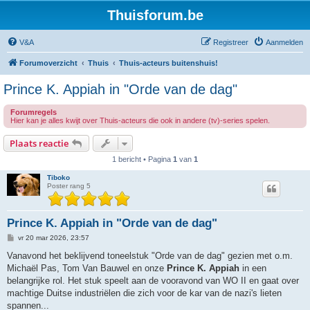
Thuisforum.be
V&A
Registreer
Aanmelden
Forumoverzicht
Thuis
Thuis-acteurs buitenshuis!
Prince K. Appiah in "Orde van de dag"
Forumregels
Hier kan je alles kwijt over Thuis-acteurs die ook in andere (tv)-series spelen.
Plaats reactie
1 bericht • Pagina
1
van
1
Tiboko
Poster rang 5
Prince K. Appiah in "Orde van de dag"
B
vr 20 mar 2026, 23:57
e
r
Vanavond het beklijvend toneelstuk "Orde van de dag" gezien met o.m.
i
Michaël Pas, Tom Van Bauwel en onze
Prince K. Appiah
in een
c
h
belangrijke rol. Het stuk speelt aan de vooravond van WO II en gaat over
t
machtige Duitse industriëlen die zich voor de kar van de nazi's lieten
spannen...