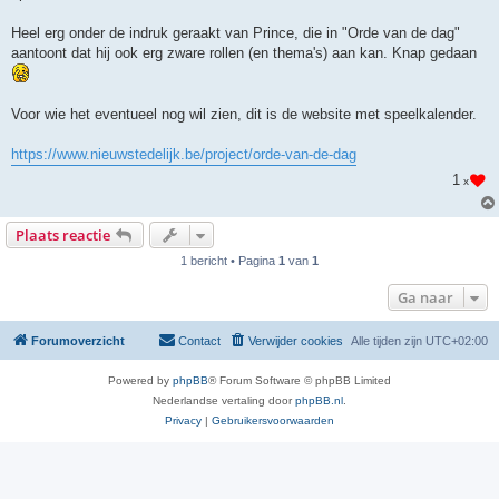
Heel erg onder de indruk geraakt van Prince, die in "Orde van de dag"
aantoont dat hij ook erg zware rollen (en thema's) aan kan. Knap gedaan
Voor wie het eventueel nog wil zien, dit is de website met speelkalender.
https://www.nieuwstedelijk.be/project/orde-van-de-dag
1
x
Plaats reactie
1 bericht • Pagina
1
van
1
Ga naar
Forumoverzicht
Contact
Verwijder cookies
Alle tijden zijn
UTC+02:00
Powered by
phpBB
® Forum Software © phpBB Limited
Nederlandse vertaling door
phpBB.nl
.
Privacy
|
Gebruikersvoorwaarden