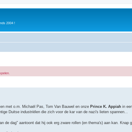
inds 2004 !
 spelen.
ezien met o.m. Michaël Pas, Tom Van Bauwel en onze
Prince K. Appiah
in een
ge Duitse industriëlen die zich voor de kar van de nazi's lieten spannen...
van de dag" aantoont dat hij ook erg zware rollen (en thema's) aan kan. Knap