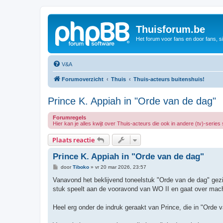
Thuisforum.be
Het forum voor fans en door fans, s
V&A
Forumoverzicht
Thuis
Thuis-acteurs buitenshuis!
Prince K. Appiah in "Orde van de dag"
Forumregels
Hier kan je alles kwijt over Thuis-acteurs die ook in andere (tv)-series
Plaats reactie
Prince K. Appiah in "Orde van de dag"
B
door
Tiboko
»
vr 20 mar 2026, 23:57
e
r
Vanavond het beklijvend toneelstuk "Orde van de dag" g
i
stuk speelt aan de vooravond van WO II en gaat over machti
c
h
t
Heel erg onder de indruk geraakt van Prince, die in "Orde 