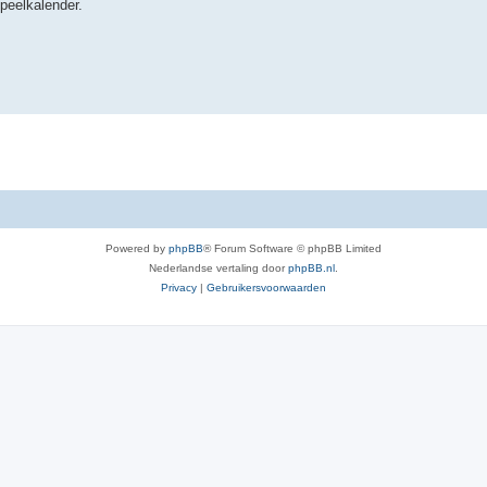
speelkalender.
Powered by
phpBB
® Forum Software © phpBB Limited
Nederlandse vertaling door
phpBB.nl
.
Privacy
|
Gebruikersvoorwaarden