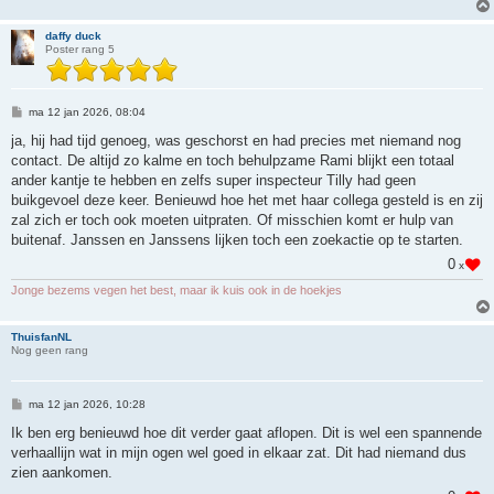
daffy duck
Poster rang 5
B
ma 12 jan 2026, 08:04
e
r
ja, hij had tijd genoeg, was geschorst en had precies met niemand nog
i
contact. De altijd zo kalme en toch behulpzame Rami blijkt een totaal
c
h
ander kantje te hebben en zelfs super inspecteur Tilly had geen
t
buikgevoel deze keer. Benieuwd hoe het met haar collega gesteld is en zij
zal zich er toch ook moeten uitpraten. Of misschien komt er hulp van
buitenaf. Janssen en Janssens lijken toch een zoekactie op te starten.
0
x
Jonge bezems vegen het best, maar ik kuis ook in de hoekjes
ThuisfanNL
Nog geen rang
B
ma 12 jan 2026, 10:28
e
r
Ik ben erg benieuwd hoe dit verder gaat aflopen. Dit is wel een spannende
i
verhaallijn wat in mijn ogen wel goed in elkaar zat. Dit had niemand dus
c
h
zien aankomen.
t