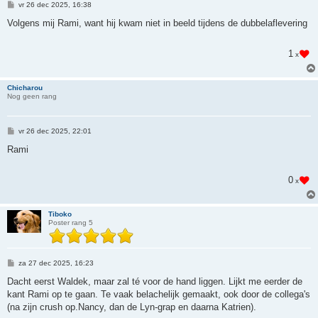
B
vr 26 dec 2025, 16:38
e
r
Volgens mij Rami, want hij kwam niet in beeld tijdens de dubbelaflevering
i
c
h
1
x
t
Chicharou
Nog geen rang
B
vr 26 dec 2025, 22:01
e
r
Rami
i
c
h
0
x
t
Tiboko
Poster rang 5
B
za 27 dec 2025, 16:23
e
r
Dacht eerst Waldek, maar zal té voor de hand liggen. Lijkt me eerder de
i
kant Rami op te gaan. Te vaak belachelijk gemaakt, ook door de collega's
c
h
(na zijn crush op.Nancy, dan de Lyn-grap en daarna Katrien).
t