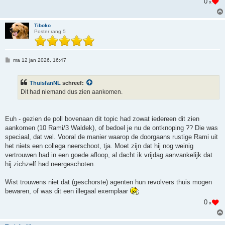
0
x
Tiboko
Poster rang 5
B
ma 12 jan 2026, 16:47
e
r
i
ThuisfanNL
schreef:
c
h
Dit had niemand dus zien aankomen.
t
Euh - gezien de poll bovenaan dit topic had zowat iedereen dit zien
aankomen (10 Rami/3 Waldek), of bedoel je nu de ontknoping ?? Die was
speciaal, dat wel. Vooral de manier waarop de doorgaans rustige Rami uit
het niets een collega neerschoot, tja. Moet zijn dat hij nog weinig
vertrouwen had in een goede afloop, al dacht ik vrijdag aanvankelijk dat
hij zichzelf had neergeschoten.
Wist trouwens niet dat (geschorste) agenten hun revolvers thuis mogen
bewaren, of was dit een illegaal exemplaar
0
x