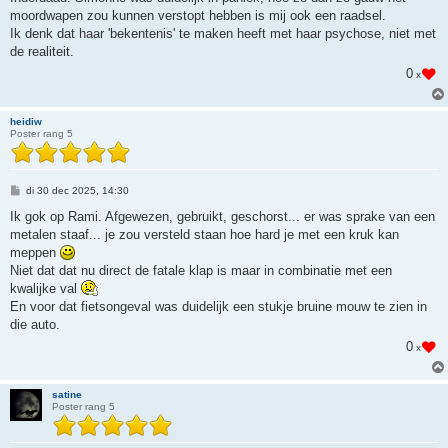
i
moordwapen zou kunnen verstopt hebben is mij ook een raadsel.
c
h
Ik denk dat haar 'bekentenis' te maken heeft met haar psychose, niet met
t
de realiteit.
0
x
heidiw
Poster rang 5
B
di 30 dec 2025, 14:30
e
r
Ik gok op Rami. Afgewezen, gebruikt, geschorst... er was sprake van een
i
metalen staaf... je zou versteld staan hoe hard je met een kruk kan
c
h
meppen
t
Niet dat dat nu direct de fatale klap is maar in combinatie met een
kwalijke val
En voor dat fietsongeval was duidelijk een stukje bruine mouw te zien in
die auto.
0
x
satine
Poster rang 5