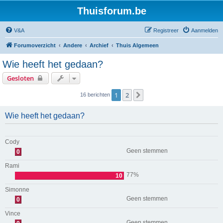
Thuisforum.be
V&A
Registreer
Aanmelden
Forumoverzicht
Andere
Archief
Thuis Algemeen
Wie heeft het gedaan?
Gesloten
1
2
Volgende
16 berichten
Wie heeft het gedaan?
Cody
Geen stemmen
0
Rami
77%
10
Simonne
Geen stemmen
0
Vince
Geen stemmen