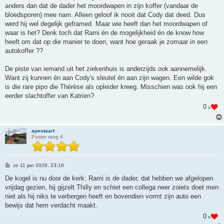
h
anders dan dat de dader het moordwapen in zijn koffer (vandaar de
t
bloedsporen) mee nam. Alleen geloof ik nooit dat Cody dat deed. Dus
werd hij wel degelijk geframed. Maar wie heeft dan het moordwapen of
waar is het? Denk toch dat Rami én de mogelijkheid én de know how
heeft om dat op die manier te doen, want hoe geraak je zomaar in een
autokoffer ??
De piste van iemand uit het ziekenhuis is anderzijds ook aannemelijk.
Want zij kunnen én aan Cody's sleutel én aan zijn wagen. Een wilde gok
is die rare pipo die Thérèse als opleider kreeg. Misschien was ook hij een
eerder slachtoffer van Katrien?
0
x
apestaart
Poster rang 4
B
zo 11 jan 2026, 23:16
e
r
De kogel is nu door de kerk: Rami is de dader, dat hebben we afgelopen
i
vrijdag gezien, hij gijzelt Thilly en schiet een collega neer zoiets doet men
c
h
niet als hij niks te verbergen heeft en bovendien vormt zijn auto een
t
bewijs dat hem verdacht maakt.
0
x