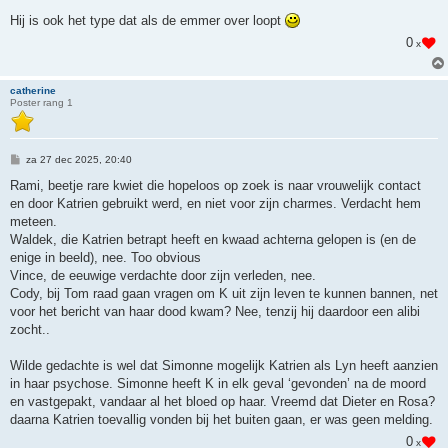
Hij is ook het type dat als de emmer over loopt
0
x
catherine
Poster rang 1
B
za 27 dec 2025, 20:40
e
r
Rami, beetje rare kwiet die hopeloos op zoek is naar vrouwelijk contact
i
en door Katrien gebruikt werd, en niet voor zijn charmes. Verdacht hem
c
h
meteen.
t
Waldek, die Katrien betrapt heeft en kwaad achterna gelopen is (en de
enige in beeld), nee. Too obvious
Vince, de eeuwige verdachte door zijn verleden, nee.
Cody, bij Tom raad gaan vragen om K uit zijn leven te kunnen bannen, net
voor het bericht van haar dood kwam? Nee, tenzij hij daardoor een alibi
zocht..
Wilde gedachte is wel dat Simonne mogelijk Katrien als Lyn heeft aanzien
in haar psychose. Simonne heeft K in elk geval ‘gevonden’ na de moord
en vastgepakt, vandaar al het bloed op haar. Vreemd dat Dieter en Rosa?
daarna Katrien toevallig vonden bij het buiten gaan, er was geen melding.
0
x