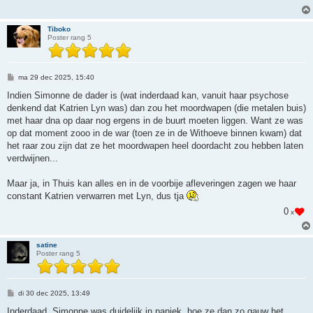
Tiboko
Poster rang 5
B
ma 29 dec 2025, 15:40
e
r
Indien Simonne de dader is (wat inderdaad kan, vanuit haar psychose
i
denkend dat Katrien Lyn was) dan zou het moordwapen (die metalen buis)
c
h
met haar dna op daar nog ergens in de buurt moeten liggen. Want ze was
t
op dat moment zooo in de war (toen ze in de Withoeve binnen kwam) dat
het raar zou zijn dat ze het moordwapen heel doordacht zou hebben laten
verdwijnen...
Maar ja, in Thuis kan alles en in de voorbije afleveringen zagen we haar
constant Katrien verwarren met Lyn, dus tja
0
x
satine
Poster rang 5
B
di 30 dec 2025, 13:49
e
r
Inderdaad. Simonne was duidelijk in paniek, hoe ze dan zo gauw het