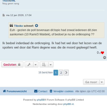
ThuisfanNL
Nog geen rang
B
ma 12 jan 2026, 17:04
e
r
i
Tiboko
schreef:
c
h
Euh - gezien de poll bovenaan dit topic had zowat iedereen dit zien
t
aankomen (10 Rami/3 Waldek), of bedoel je nu de ontknoping ??
Ik bedoel inderdaad de ontknoping. Ik had het wel door het lezen van de
spoilers wel door dat Rami degene was die de moord gepleegd heeft.
0
x
Gesloten
1
2
Volgende
16 berichten
Ga naar
Forumoverzicht
Contact
Verwijder cookies
Alle tijden zijn
UTC+02:00
Powered by
phpBB
® Forum Software © phpBB Limited
Nederlandse vertaling door
phpBB.nl
.