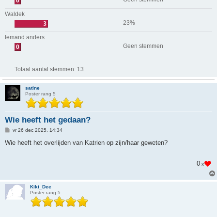
0
Waldek
23%
3
Iemand anders
Geen stemmen
0
Totaal aantal stemmen:
13
satine
Poster rang 5
Wie heeft het gedaan?
B
vr 26 dec 2025, 14:34
e
r
Wie heeft het overlijden van Katrien op zijn/haar geweten?
i
c
h
0
x
t
Kiki_Dee
Poster rang 5