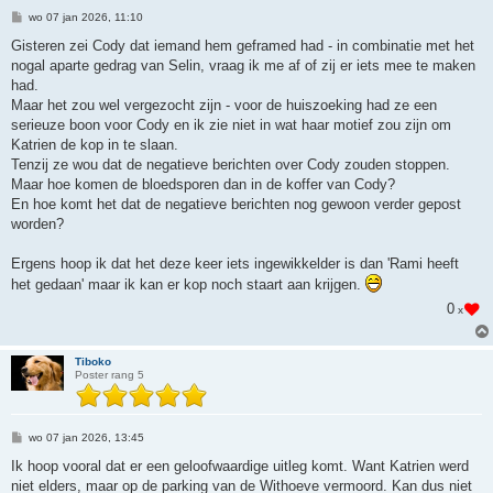
B
wo 07 jan 2026, 11:10
e
r
Gisteren zei Cody dat iemand hem geframed had - in combinatie met het
i
nogal aparte gedrag van Selin, vraag ik me af of zij er iets mee te maken
c
h
had.
t
Maar het zou wel vergezocht zijn - voor de huiszoeking had ze een
serieuze boon voor Cody en ik zie niet in wat haar motief zou zijn om
Katrien de kop in te slaan.
Tenzij ze wou dat de negatieve berichten over Cody zouden stoppen.
Maar hoe komen de bloedsporen dan in de koffer van Cody?
En hoe komt het dat de negatieve berichten nog gewoon verder gepost
worden?
Ergens hoop ik dat het deze keer iets ingewikkelder is dan 'Rami heeft
het gedaan' maar ik kan er kop noch staart aan krijgen.
0
x
Tiboko
Poster rang 5
B
wo 07 jan 2026, 13:45
e
r
Ik hoop vooral dat er een geloofwaardige uitleg komt. Want Katrien werd
i
niet elders, maar op de parking van de Withoeve vermoord. Kan dus niet
c