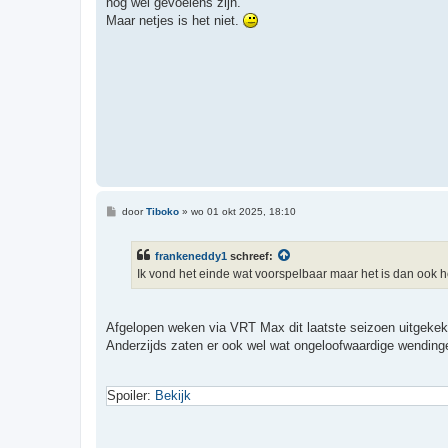
nog wel gevoelens zijn.
c
h
Maar netjes is het niet.
t
B
door
Tiboko
»
wo 01 okt 2025, 18:10
e
r
i
frankeneddy1
schreef:
c
h
Ik vond het einde wat voorspelbaar maar het is dan ook he
t
Afgelopen weken via VRT Max dit laatste seizoen uitgekek
Anderzijds zaten er ook wel wat ongeloofwaardige wendinge
Spoiler:
Bekijk