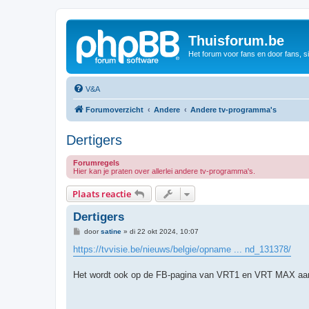
Thuisforum.be
Het forum voor fans en door fans, s
V&A
Forumoverzicht
Andere
Andere tv-programma's
Dertigers
Forumregels
Hier kan je praten over allerlei andere tv-programma's.
Plaats reactie
Dertigers
B
door
satine
»
di 22 okt 2024, 10:07
e
r
https://tvvisie.be/nieuws/belgie/opname ... nd_131378/
i
c
h
Het wordt ook op de FB-pagina van VRT1 en VRT MAX aang
t