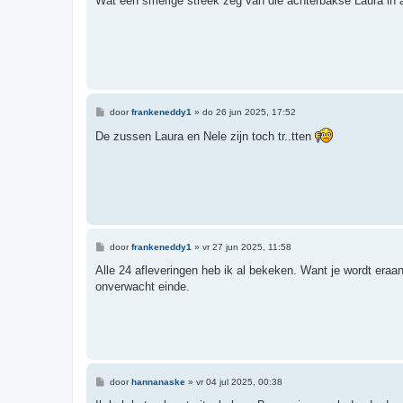
Wat een smerige streek zeg van die achterbakse Laura in 
i
c
h
t
B
door
frankeneddy1
»
do 26 jun 2025, 17:52
e
r
De zussen Laura en Nele zijn toch tr..tten
i
c
h
t
B
door
frankeneddy1
»
vr 27 jun 2025, 11:58
e
r
Alle 24 afleveringen heb ik al bekeken. Want je wordt eraa
i
onverwacht einde.
c
h
t
B
door
hannanaske
»
vr 04 jul 2025, 00:38
e
r