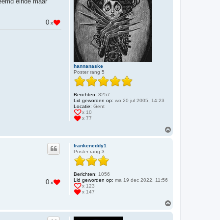
reemd einde maar
g
0
x
hannanaske
Poster rang 5
Berichten:
3257
Lid geworden op:
wo 20 jul 2005, 14:23
Locatie:
Gent
x 10
x 77
O
m
h
frankeneddy1
o
Poster rang 3
o
g
Berichten:
1056
Lid geworden op:
ma 19 dec 2022, 11:56
0
x
x 123
x 147
O
m
h