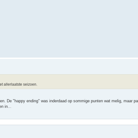
t allerlaatste seizoen.
en. De "happy ending" was inderdaad op sommige punten wat melig, maar past
n in...