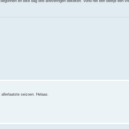
 begonnen en elke dag drie afleveringen bekeken. Vond het een beetje een v
 allerlaatste seizoen. Helaas.