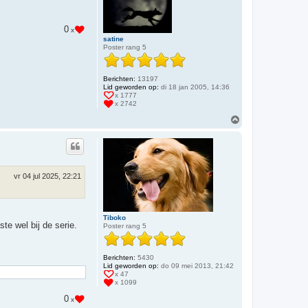
0
x
satine
Poster rang 5
Berichten:
13197
Lid geworden op:
di 18 jan 2005, 14:36
x 1777
x 2742
O
m
h
o
o
g
vr 04 jul 2025, 22:21
Tiboko
e wel bij de serie.
Poster rang 5
Berichten:
5430
Lid geworden op:
do 09 mei 2013, 21:42
x 47
x 1099
0
x