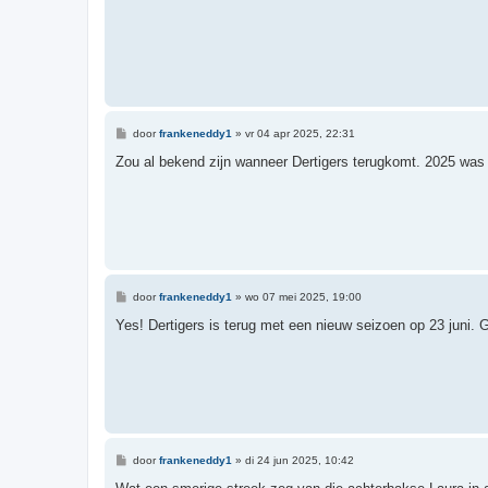
B
door
frankeneddy1
»
vr 04 apr 2025, 22:31
e
r
Zou al bekend zijn wanneer Dertigers terugkomt. 2025 was 
i
c
h
t
B
door
frankeneddy1
»
wo 07 mei 2025, 19:00
e
r
Yes! Dertigers is terug met een nieuw seizoen op 23 juni
i
c
h
t
B
door
frankeneddy1
»
di 24 jun 2025, 10:42
e
r