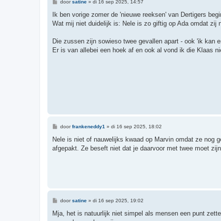
B
door
satine
»
di 16 sep 2025, 14:57
e
r
Ik ben vorige zomer de 'nieuwe reeksen' van Dertigers begi
i
Wat mij niet duidelijk is: Nele is zo giftig op Ada omdat 
c
h
t
Die zussen zijn sowieso twee gevallen apart - ook 'ik kan e
Er is van allebei een hoek af en ook al vond ik die Klaas 
B
door
frankeneddy1
»
di 16 sep 2025, 18:02
e
r
Nele is niet of nauwelijks kwaad op Marvin omdat ze nog g
i
afgepakt. Ze beseft niet dat je daarvoor met twee moet zi
c
h
t
B
door
satine
»
di 16 sep 2025, 19:02
e
r
Mja, het is natuurlijk niet simpel als mensen een punt zetten 
i