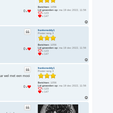
g
Berichten:
1056
Lid geworden op:
ma 19 dec 2022, 11:56
0
x
x 123
x 147
O
m
h
frankeneddy1
o
Poster rang 3
o
g
Berichten:
1056
Lid geworden op:
ma 19 dec 2022, 11:56
0
x
x 123
x 147
O
m
h
frankeneddy1
o
Poster rang 3
o
maar wel met een mooi
g
Berichten:
1056
Lid geworden op:
ma 19 dec 2022, 11:56
0
x
x 123
x 147
O
m
h
o
o