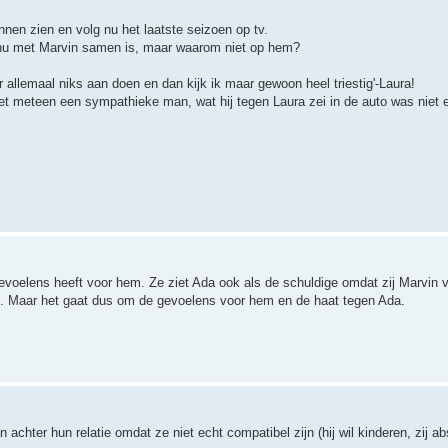
nnen zien en volg nu het laatste seizoen op tv.
zij nu met Marvin samen is, maar waarom niet op hem?
r allemaal niks aan doen en dan kijk ik maar gewoon heel triestig'-Laura!
niet meteen een sympathieke man, wat hij tegen Laura zei in de auto was niet 
evoelens heeft voor hem. Ze ziet Ada ook als de schuldige omdat zij Marvin v
jn. Maar het gaat dus om de gevoelens voor hem en de haat tegen Ada.
achter hun relatie omdat ze niet echt compatibel zijn (hij wil kinderen, zij abso