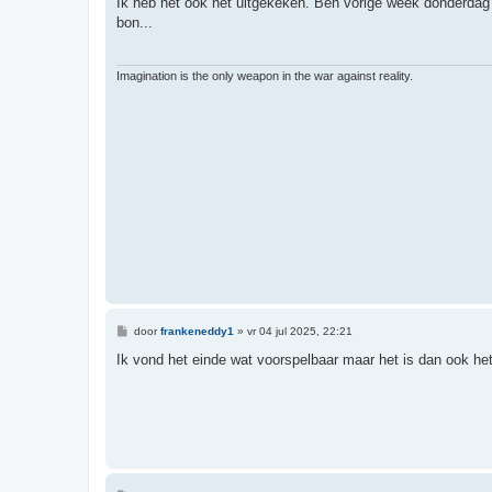
Ik heb het ook net uitgekeken. Ben vorige week donderdag
i
bon...
c
h
t
Imagination is the only weapon in the war against reality.
B
door
frankeneddy1
»
vr 04 jul 2025, 22:21
e
r
Ik vond het einde wat voorspelbaar maar het is dan ook het
i
c
h
t