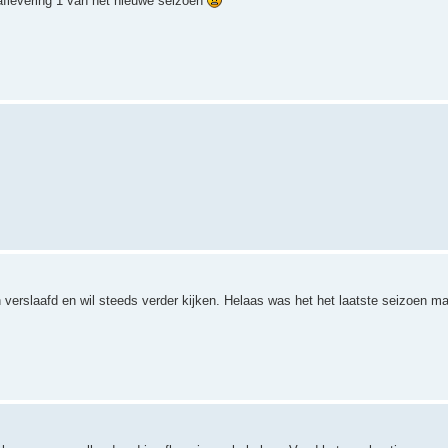
aflevering 1 van het nieuwe seizoen
n verslaafd en wil steeds verder kijken. Helaas was het het laatste seizoen 