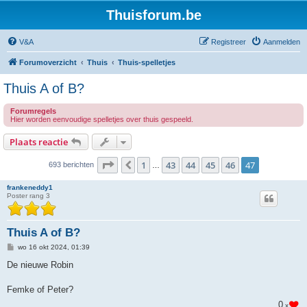
Thuisforum.be
V&A
Registreer
Aanmelden
Forumoverzicht
Thuis
Thuis-spelletjes
Thuis A of B?
Forumregels
Hier worden eenvoudige spelletjes over thuis gespeeld.
Plaats reactie
Pagina
47
van
47
1
43
44
45
46
47
Vorige
693 berichten
…
frankeneddy1
Poster rang 3
Thuis A of B?
B
wo 16 okt 2024, 01:39
e
r
De nieuwe Robin
i
c
h
Femke of Peter?
t
0
x