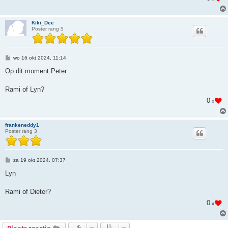
Kiki_Dee
Poster rang 5
B
wo 16 okt 2024, 11:14
e
r
Op dit moment Peter
i
c
h
Rami of Lyn?
t
0
x
frankeneddy1
Poster rang 3
B
za 19 okt 2024, 07:37
e
r
Lyn
i
c
h
Rami of Dieter?
t
0
x