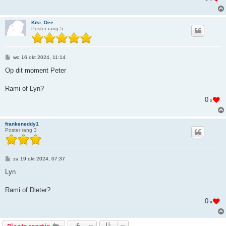
Kiki_Dee
Poster rang 5
B
wo 16 okt 2024, 11:14
e
r
Op dit moment Peter
i
c
h
Rami of Lyn?
t
0
x
frankeneddy1
Poster rang 3
B
za 19 okt 2024, 07:37
e
r
Lyn
i
c
h
Rami of Dieter?
t
0
x