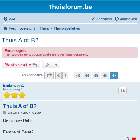
Thuisforum.be
V&A
Registreer
Aanmelden
Forumoverzicht
Thuis
Thuis-spelletjes
Thuis A of B?
Forumregels
Hier worden eenvoudige spelletjes over thuis gespeeld.
Plaats reactie
Pagina
47
van
47
1
43
44
45
46
47
Vorige
693 berichten
…
frankeneddy1
Poster rang 3
Thuis A of B?
B
wo 16 okt 2024, 01:39
e
r
De nieuwe Robin
i
c
h
Femke of Peter?
t
0
x