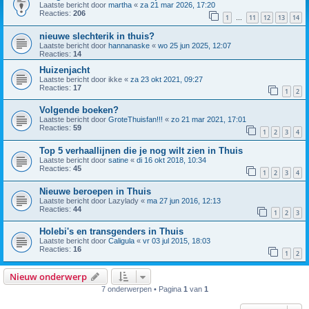
Laatste bericht door
martha
«
za 21 mar 2026, 17:20
Reacties:
206
1
11
12
13
14
…
nieuwe slechterik in thuis?
Laatste bericht door
hannanaske
«
wo 25 jun 2025, 12:07
Reacties:
14
Huizenjacht
Laatste bericht door
ikke
«
za 23 okt 2021, 09:27
Reacties:
17
1
2
Volgende boeken?
Laatste bericht door
GroteThuisfan!!!
«
zo 21 mar 2021, 17:01
Reacties:
59
1
2
3
4
Top 5 verhaallijnen die je nog wilt zien in Thuis
Laatste bericht door
satine
«
di 16 okt 2018, 10:34
Reacties:
45
1
2
3
4
Nieuwe beroepen in Thuis
Laatste bericht door
Lazylady
«
ma 27 jun 2016, 12:13
Reacties:
44
1
2
3
Holebi's en transgenders in Thuis
Laatste bericht door
Caligula
«
vr 03 jul 2015, 18:03
Reacties:
16
1
2
Nieuw onderwerp
7 onderwerpen • Pagina
1
van
1