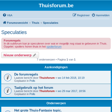
Thuisforum.be
V&A
Registreer
Aanmelden
Forumoverzicht
Thuis
Speculaties
Speculaties
Forumregels
In dit subforum kan je speculeren over wat er mogelijk nog staat te gebeuren in Thuis.
Opgelet: spoilers horen thuis in het
spoilerforum
Nieuw onderwerp
7 onderwerpen • Pagina
1
van
1
Aankondigingen
De forumregels
Laatste bericht door
Thuisforum
«
wo 14 feb 2018, 10:19
Geplaatst in
Polls
Taalgebruik op het forum
Laatste bericht door
Thuisforum
«
wo 29 mar 2017, 18:56
Geplaatst in
Polls
Onderwerpen
Het grote Thuis-Fantasie topic.