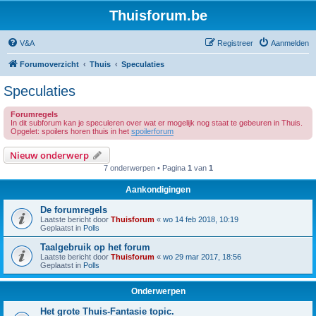
Thuisforum.be
V&A
Registreer
Aanmelden
Forumoverzicht
Thuis
Speculaties
Speculaties
Forumregels
In dit subforum kan je speculeren over wat er mogelijk nog staat te gebeuren in Thuis.
Opgelet: spoilers horen thuis in het
spoilerforum
Nieuw onderwerp
7 onderwerpen • Pagina
1
van
1
Aankondigingen
De forumregels
Laatste bericht door
Thuisforum
«
wo 14 feb 2018, 10:19
Geplaatst in
Polls
Taalgebruik op het forum
Laatste bericht door
Thuisforum
«
wo 29 mar 2017, 18:56
Geplaatst in
Polls
Onderwerpen
Het grote Thuis-Fantasie topic.