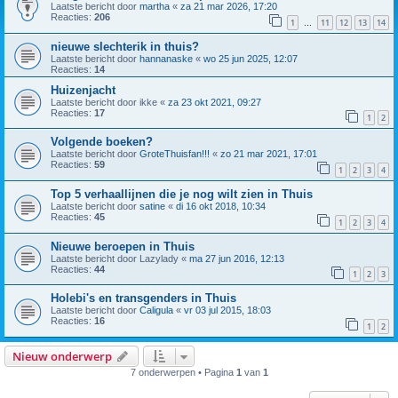
Laatste bericht door
martha
«
za 21 mar 2026, 17:20
Reacties:
206
1
11
12
13
14
…
nieuwe slechterik in thuis?
Laatste bericht door
hannanaske
«
wo 25 jun 2025, 12:07
Reacties:
14
Huizenjacht
Laatste bericht door
ikke
«
za 23 okt 2021, 09:27
Reacties:
17
1
2
Volgende boeken?
Laatste bericht door
GroteThuisfan!!!
«
zo 21 mar 2021, 17:01
Reacties:
59
1
2
3
4
Top 5 verhaallijnen die je nog wilt zien in Thuis
Laatste bericht door
satine
«
di 16 okt 2018, 10:34
Reacties:
45
1
2
3
4
Nieuwe beroepen in Thuis
Laatste bericht door
Lazylady
«
ma 27 jun 2016, 12:13
Reacties:
44
1
2
3
Holebi's en transgenders in Thuis
Laatste bericht door
Caligula
«
vr 03 jul 2015, 18:03
Reacties:
16
1
2
Nieuw onderwerp
7 onderwerpen • Pagina
1
van
1