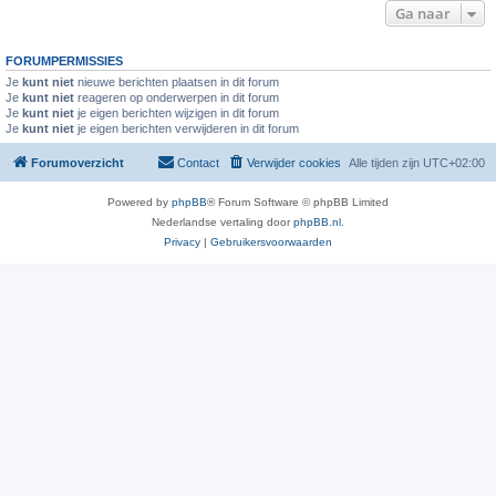
Ga naar
FORUMPERMISSIES
Je
kunt niet
nieuwe berichten plaatsen in dit forum
Je
kunt niet
reageren op onderwerpen in dit forum
Je
kunt niet
je eigen berichten wijzigen in dit forum
Je
kunt niet
je eigen berichten verwijderen in dit forum
Forumoverzicht
Contact
Verwijder cookies
Alle tijden zijn
UTC+02:00
Powered by
phpBB
® Forum Software © phpBB Limited
Nederlandse vertaling door
phpBB.nl
.
Privacy
|
Gebruikersvoorwaarden