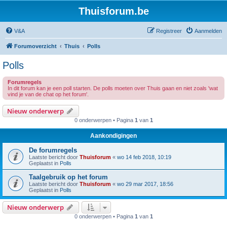
Thuisforum.be
V&A
Registreer
Aanmelden
Forumoverzicht
Thuis
Polls
Polls
Forumregels
In dit forum kan je een poll starten. De polls moeten over Thuis gaan en niet zoals 'wat
vind je van de chat op het forum'.
Nieuw onderwerp
0 onderwerpen • Pagina
1
van
1
Aankondigingen
De forumregels
Laatste bericht door
Thuisforum
«
wo 14 feb 2018, 10:19
Geplaatst in
Polls
Taalgebruik op het forum
Laatste bericht door
Thuisforum
«
wo 29 mar 2017, 18:56
Geplaatst in
Polls
Nieuw onderwerp
0 onderwerpen • Pagina
1
van
1