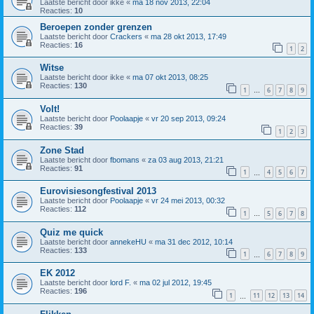
Laatste bericht door
ikke
«
ma 18 nov 2013, 22:04
Reacties:
10
Beroepen zonder grenzen
Laatste bericht door
Crackers
«
ma 28 okt 2013, 17:49
Reacties:
16
1
2
Witse
Laatste bericht door
ikke
«
ma 07 okt 2013, 08:25
Reacties:
130
1
6
7
8
9
…
Volt!
Laatste bericht door
Poolaapje
«
vr 20 sep 2013, 09:24
Reacties:
39
1
2
3
Zone Stad
Laatste bericht door
fbomans
«
za 03 aug 2013, 21:21
Reacties:
91
1
4
5
6
7
…
Eurovisiesongfestival 2013
Laatste bericht door
Poolaapje
«
vr 24 mei 2013, 00:32
Reacties:
112
1
5
6
7
8
…
Quiz me quick
Laatste bericht door
annekeHU
«
ma 31 dec 2012, 10:14
Reacties:
133
1
6
7
8
9
…
EK 2012
Laatste bericht door
lord F.
«
ma 02 jul 2012, 19:45
Reacties:
196
1
11
12
13
14
…