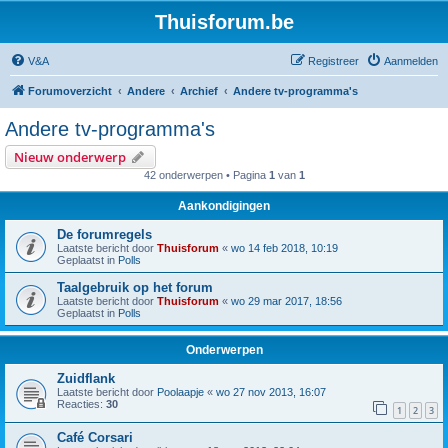
Thuisforum.be
V&A
Registreer
Aanmelden
Forumoverzicht
Andere
Archief
Andere tv-programma's
Andere tv-programma's
Nieuw onderwerp
42 onderwerpen • Pagina
1
van
1
Aankondigingen
De forumregels
Laatste bericht door
Thuisforum
«
wo 14 feb 2018, 10:19
Geplaatst in
Polls
Taalgebruik op het forum
Laatste bericht door
Thuisforum
«
wo 29 mar 2017, 18:56
Geplaatst in
Polls
Onderwerpen
Zuidflank
Laatste bericht door
Poolaapje
«
wo 27 nov 2013, 16:07
Reacties:
30
1
2
3
Café Corsari