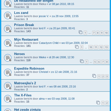
De helaasheid der dingen
Laatste bericht door
Rieka
«
vr 08 jan 2010, 08:15
Reacties:
11
Los zand
Laatste bericht door
jessie V.
«
za 28 nov 2009, 13:55
Reacties:
3
Prison Break
Laatste bericht door
lord F.
«
za 20 jun 2009, 00:41
Reacties:
143
1
7
8
9
10
…
Mijn Restaurant
Laatste bericht door
Cataclysm Child
«
wo 03 jun 2009, 02:04
Reacties:
181
1
10
11
12
13
…
Heroes
Laatste bericht door
Mieke
«
di 28 okt 2008, 12:30
Reacties:
118
1
5
6
7
8
…
Expeditie Robinson
Laatste bericht door
Christel
«
zo 12 okt 2008, 21:16
Reacties:
37
1
2
3
Matroesjka's 2
Laatste bericht door
lord F.
«
wo 08 okt 2008, 23:16
Reacties:
2
The X-Files
Laatste bericht door
alma
«
wo 03 sep 2008, 11:08
Reacties:
15
1
2
Het zesde zintuig