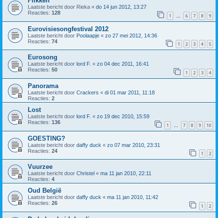
Flikken
Laatste bericht door
Rieka
«
do 14 jun 2012, 13:27
Reacties:
128
1
6
7
8
9
…
Eurovisiesongfestival 2012
Laatste bericht door
Poolaapje
«
zo 27 mei 2012, 14:36
Reacties:
74
1
2
3
4
5
Eurosong
Laatste bericht door
lord F.
«
zo 04 dec 2011, 16:41
Reacties:
50
1
2
3
4
Panorama
Laatste bericht door
Crackers
«
di 01 mar 2011, 11:18
Reacties:
2
Lost
Laatste bericht door
lord F.
«
zo 19 dec 2010, 15:59
Reacties:
136
1
7
8
9
10
…
GOESTING?
Laatste bericht door
daffy duck
«
zo 07 mar 2010, 23:31
Reacties:
24
1
2
Vuurzee
Laatste bericht door
Christel
«
ma 11 jan 2010, 22:11
Reacties:
4
Oud België
Laatste bericht door
daffy duck
«
ma 11 jan 2010, 11:42
Reacties:
26
1
2