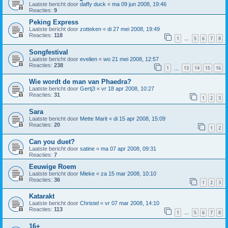
Laatste bericht door
daffy duck
«
ma 09 jun 2008, 19:46
Reacties:
9
Peking Express
Laatste bericht door
zotteken
«
di 27 mei 2008, 19:49
Reacties:
118
1
5
6
7
8
…
Songfestival
Laatste bericht door
evelien
«
wo 21 mei 2008, 12:57
Reacties:
238
1
13
14
15
16
…
Wie wordt de man van Phaedra?
Laatste bericht door
Gertj3
«
vr 18 apr 2008, 10:27
Reacties:
31
1
2
3
Sara
Laatste bericht door
Mette Marit
«
di 15 apr 2008, 15:09
Reacties:
20
1
2
Can you duet?
Laatste bericht door
satine
«
ma 07 apr 2008, 09:31
Reacties:
7
Eeuwige Roem
Laatste bericht door
Mieke
«
za 15 mar 2008, 10:10
Reacties:
36
1
2
3
Katarakt
Laatste bericht door
Christel
«
vr 07 mar 2008, 14:10
Reacties:
113
1
5
6
7
8
…
16+