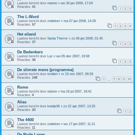
Laatste bericht door
manon
«
wo 30 jan 2008, 17:04
Reacties:
41
1
2
3
The L-Word
Laatste bericht door
zotteken
«
ma 07 jan 2008, 14:28
Reacties:
57
1
2
3
4
Het eiland
Laatste bericht door
Sarita Therror
«
zo 06 jan 2008, 01:45
Reacties:
37
1
2
3
De Bedenkers
Laatste bericht door
Luc
«
wo 05 dec 2007, 19:58
Reacties:
36
1
2
3
De slimste mens (programma)
Laatste bericht door
evelien
«
vr 23 nov 2007, 09:29
Reacties:
148
1
7
8
9
10
…
Rome
Laatste bericht door
sisken
«
ma 16 jul 2007, 18:41
Reacties:
4
Alias
Laatste bericht door
koetje36
«
zo 22 apr 2007, 13:25
Reacties:
20
1
2
The 4400
Laatste bericht door
zotteken
«
wo 17 jan 2007, 11:21
Reacties:
11
De Rode Loper