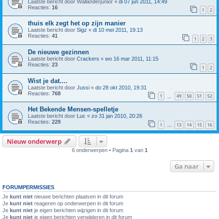
Laatste bericht door
Wallanderjunior
«
di 07 jun 2011, 14:49
Reacties:
16
1
2
thuis elk zegt het op zijn manier
Laatste bericht door
Sigz
«
di 10 mei 2011, 19:13
Reacties:
41
1
2
3
De nieuwe gezinnen
Laatste bericht door
Crackers
«
wo 16 mar 2011, 11:15
Reacties:
23
1
2
Wist je dat....
Laatste bericht door
Jussi
«
do 28 okt 2010, 19:31
Reacties:
768
1
49
50
51
52
…
Het Bekende Mensen-spelletje
Laatste bericht door
Luc
«
zo 31 jan 2010, 20:26
Reacties:
229
1
13
14
15
16
…
Nieuw onderwerp
6 onderwerpen • Pagina
1
van
1
Ga naar
FORUMPERMISSIES
Je
kunt niet
nieuwe berichten plaatsen in dit forum
Je
kunt niet
reageren op onderwerpen in dit forum
Je
kunt niet
je eigen berichten wijzigen in dit forum
Je
kunt niet
je eigen berichten verwijderen in dit forum