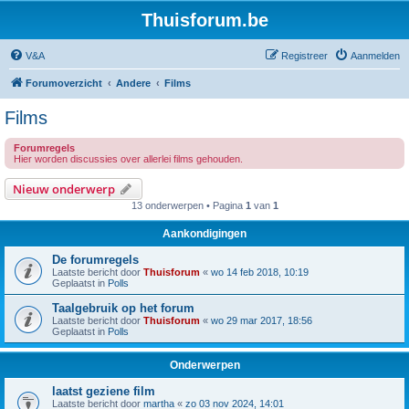
Thuisforum.be
V&A
Registreer
Aanmelden
Forumoverzicht
Andere
Films
Films
Forumregels
Hier worden discussies over allerlei films gehouden.
Nieuw onderwerp
13 onderwerpen • Pagina
1
van
1
Aankondigingen
De forumregels
Laatste bericht door
Thuisforum
«
wo 14 feb 2018, 10:19
Geplaatst in
Polls
Taalgebruik op het forum
Laatste bericht door
Thuisforum
«
wo 29 mar 2017, 18:56
Geplaatst in
Polls
Onderwerpen
laatst geziene film
Laatste bericht door
martha
«
zo 03 nov 2024, 14:01