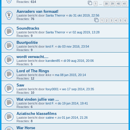
Reacties:
614
1
38
39
40
41
…
Aanraders van formaat!
Laatste bericht door
Sarita Therror
«
do 31 okt 2019, 22:56
Reacties:
76
1
2
3
4
5
6
Soundtracks
Laatste bericht door
Sarita Therror
«
vr 02 aug 2019, 13:28
Reacties:
9
Buurtpolitie
Laatste bericht door
lord F.
«
do 03 nov 2016, 23:54
Reacties:
9
wordt verwacht....
Laatste bericht door
karolien85
«
di 09 aug 2016, 20:06
Reacties:
5
Lord of The Rings
Laatste bericht door
ikke
«
ma 08 jun 2015, 20:14
Reacties:
12
Saw
Laatste bericht door
foxy0001
«
wo 17 sep 2014, 23:35
Reacties:
10
Wat vinden jullie van ...
Laatste bericht door
lord F.
«
do 19 jun 2014, 19:41
Reacties:
6
Aziatische klassefilms
Laatste bericht door
satine
«
zo 01 jun 2014, 21:26
Reacties:
8
War Horse