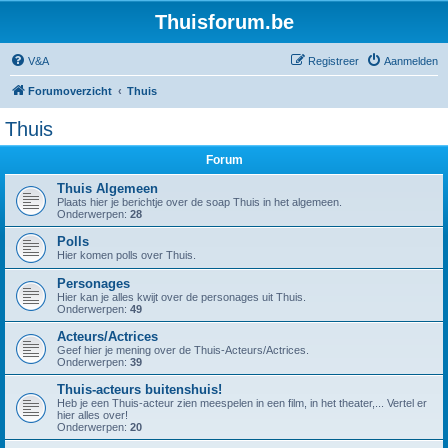
Thuisforum.be
V&A
Registreer
Aanmelden
Forumoverzicht
Thuis
Thuis
Forum
Thuis Algemeen
Plaats hier je berichtje over de soap Thuis in het algemeen.
Onderwerpen:
28
Polls
Hier komen polls over Thuis.
Personages
Hier kan je alles kwijt over de personages uit Thuis.
Onderwerpen:
49
Acteurs/Actrices
Geef hier je mening over de Thuis-Acteurs/Actrices.
Onderwerpen:
39
Thuis-acteurs buitenshuis!
Heb je een Thuis-acteur zien meespelen in een film, in het theater,... Vertel er
hier alles over!
Onderwerpen:
20