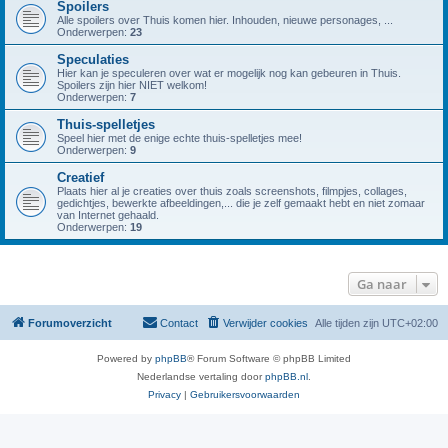
Spoilers
Alle spoilers over Thuis komen hier. Inhouden, nieuwe personages, ...
Onderwerpen:
23
Speculaties
Hier kan je speculeren over wat er mogelijk nog kan gebeuren in Thuis.
Spoilers zijn hier NIET welkom!
Onderwerpen:
7
Thuis-spelletjes
Speel hier met de enige echte thuis-spelletjes mee!
Onderwerpen:
9
Creatief
Plaats hier al je creaties over thuis zoals screenshots, filmpjes, collages,
gedichtjes, bewerkte afbeeldingen,... die je zelf gemaakt hebt en niet zomaar
van Internet gehaald.
Onderwerpen:
19
Ga naar
Forumoverzicht
Contact
Verwijder cookies
Alle tijden zijn
UTC+02:00
Powered by
phpBB
® Forum Software © phpBB Limited
Nederlandse vertaling door
phpBB.nl
.
Privacy
|
Gebruikersvoorwaarden