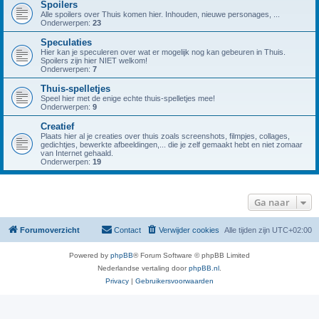
Spoilers
Alle spoilers over Thuis komen hier. Inhouden, nieuwe personages, ...
Onderwerpen:
23
Speculaties
Hier kan je speculeren over wat er mogelijk nog kan gebeuren in Thuis.
Spoilers zijn hier NIET welkom!
Onderwerpen:
7
Thuis-spelletjes
Speel hier met de enige echte thuis-spelletjes mee!
Onderwerpen:
9
Creatief
Plaats hier al je creaties over thuis zoals screenshots, filmpjes, collages,
gedichtjes, bewerkte afbeeldingen,... die je zelf gemaakt hebt en niet zomaar
van Internet gehaald.
Onderwerpen:
19
Ga naar
Forumoverzicht
Contact
Verwijder cookies
Alle tijden zijn
UTC+02:00
Powered by
phpBB
® Forum Software © phpBB Limited
Nederlandse vertaling door
phpBB.nl
.
Privacy
|
Gebruikersvoorwaarden