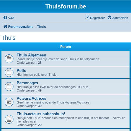
Thuisforum.be
V&A
Registreer
Aanmelden
Forumoverzicht
Thuis
Thuis
Forum
Thuis Algemeen
Plaats hier je berichtje over de soap Thuis in het algemeen.
Onderwerpen:
28
Polls
Hier komen polls over Thuis.
Personages
Hier kan je alles kwijt over de personages uit Thuis.
Onderwerpen:
49
Acteurs/Actrices
Geef hier je mening over de Thuis-Acteurs/Actrices.
Onderwerpen:
39
Thuis-acteurs buitenshuis!
Heb je een Thuis-acteur zien meespelen in een film, in het theater,... Vertel er
hier alles over!
Onderwerpen:
20