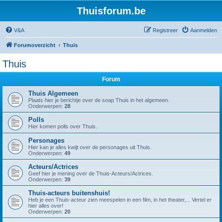
Thuisforum.be
V&A
Registreer
Aanmelden
Forumoverzicht
Thuis
Thuis
Forum
Thuis Algemeen
Plaats hier je berichtje over de soap Thuis in het algemeen.
Onderwerpen:
28
Polls
Hier komen polls over Thuis.
Personages
Hier kan je alles kwijt over de personages uit Thuis.
Onderwerpen:
49
Acteurs/Actrices
Geef hier je mening over de Thuis-Acteurs/Actrices.
Onderwerpen:
39
Thuis-acteurs buitenshuis!
Heb je een Thuis-acteur zien meespelen in een film, in het theater,... Vertel er
hier alles over!
Onderwerpen:
20