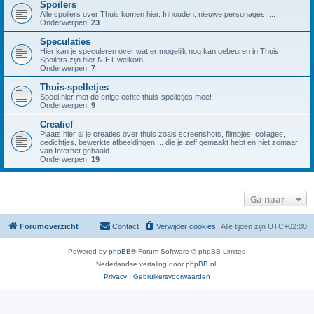
Spoilers
Alle spoilers over Thuis komen hier. Inhouden, nieuwe personages, ...
Onderwerpen:
23
Speculaties
Hier kan je speculeren over wat er mogelijk nog kan gebeuren in Thuis.
Spoilers zijn hier NIET welkom!
Onderwerpen:
7
Thuis-spelletjes
Speel hier met de enige echte thuis-spelletjes mee!
Onderwerpen:
9
Creatief
Plaats hier al je creaties over thuis zoals screenshots, filmpjes, collages,
gedichtjes, bewerkte afbeeldingen,... die je zelf gemaakt hebt en niet zomaar
van Internet gehaald.
Onderwerpen:
19
Ga naar
Forumoverzicht
Contact
Verwijder cookies
Alle tijden zijn
UTC+02:00
Powered by
phpBB
® Forum Software © phpBB Limited
Nederlandse vertaling door
phpBB.nl
.
Privacy
|
Gebruikersvoorwaarden