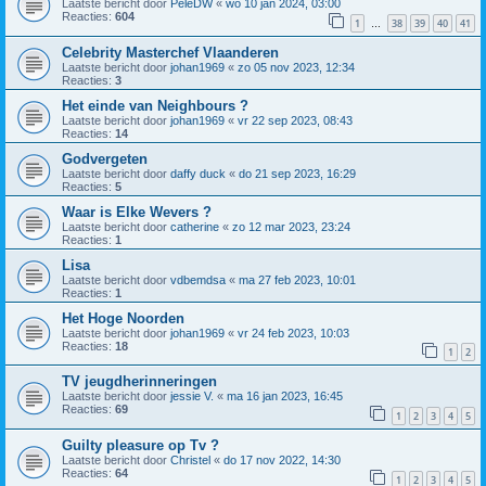
Laatste bericht door
PeleDW
«
wo 10 jan 2024, 03:00
Reacties:
604
1
38
39
40
41
…
Celebrity Masterchef Vlaanderen
Laatste bericht door
johan1969
«
zo 05 nov 2023, 12:34
Reacties:
3
Het einde van Neighbours ?
Laatste bericht door
johan1969
«
vr 22 sep 2023, 08:43
Reacties:
14
Godvergeten
Laatste bericht door
daffy duck
«
do 21 sep 2023, 16:29
Reacties:
5
Waar is Elke Wevers ?
Laatste bericht door
catherine
«
zo 12 mar 2023, 23:24
Reacties:
1
Lisa
Laatste bericht door
vdbemdsa
«
ma 27 feb 2023, 10:01
Reacties:
1
Het Hoge Noorden
Laatste bericht door
johan1969
«
vr 24 feb 2023, 10:03
Reacties:
18
1
2
TV jeugdherinneringen
Laatste bericht door
jessie V.
«
ma 16 jan 2023, 16:45
Reacties:
69
1
2
3
4
5
Guilty pleasure op Tv ?
Laatste bericht door
Christel
«
do 17 nov 2022, 14:30
Reacties:
64
1
2
3
4
5