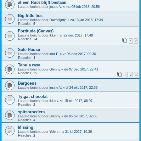
alleen Rudi blijft bestaan.
Laatste bericht door
jessie V.
«
ma 05 feb 2018, 20:56
Big little lies
Laatste bericht door
Duimelijntje
«
za 13 jan 2018, 17:34
Reacties:
5
Fortitude (Canvas)
Laatste bericht door
ikke
«
vr 22 dec 2017, 17:48
Reacties:
24
1
2
Safe House
Laatste bericht door
lord F.
«
vr 08 dec 2017, 09:30
Reacties:
1
Tabula rasa
Laatste bericht door
Glenny
«
do 07 dec 2017, 22:41
Reacties:
35
1
2
3
Bargoens
Laatste bericht door
jessie V.
«
di 24 okt 2017, 22:36
Tytgat chocolat
Laatste bericht door
ikke
«
zo 15 okt 2017, 08:07
Reacties:
2
spitsbroeders
Laatste bericht door
Glenny
«
do 05 okt 2017, 02:06
Reacties:
4
Missing
Laatste bericht door
Yole
«
ma 31 jul 2017, 10:36
Reacties:
2