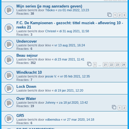
Mijn series (je mag aanraders geven)
Laatste bericht door
Tiboko
«
zo 01 mei 2022, 13:23
Reacties:
38
1
2
3
F.C. De Kampioenen - gezocht: tittel muziek - aflevering 10 -
reeks 21
Laatste bericht door
Christel
«
di 31 aug 2021, 11:58
Reacties:
3
Undercover
Laatste bericht door
ikke
«
vr 13 aug 2021, 16:24
Reacties:
6
Beau sejour
Laatste bericht door
ikke
«
di 23 mar 2021, 11:41
Reacties:
352
1
21
22
23
24
…
Windkracht 10
Laatste bericht door
jessie V.
«
vr 05 feb 2021, 12:35
Reacties:
7
Lock Down
Laatste bericht door
ikke
«
di 19 jan 2021, 12:20
Over Water
Laatste bericht door
Johnny
«
za 18 jul 2020, 13:42
Reacties:
19
1
2
GR5
Laatste bericht door
vdbemdsa
«
vr 27 mar 2020, 14:18
Reacties:
6