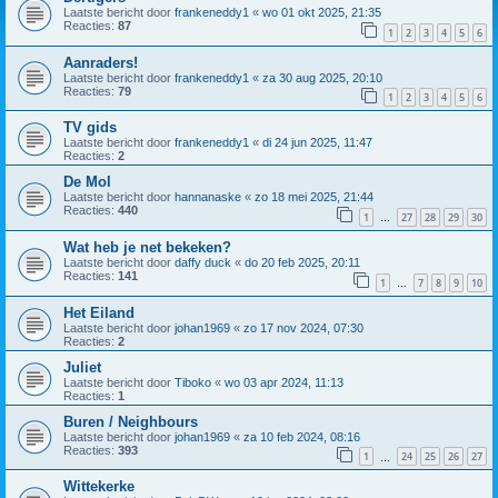
Laatste bericht door
frankeneddy1
«
wo 01 okt 2025, 21:35
Reacties:
87
1
2
3
4
5
6
Aanraders!
Laatste bericht door
frankeneddy1
«
za 30 aug 2025, 20:10
Reacties:
79
1
2
3
4
5
6
TV gids
Laatste bericht door
frankeneddy1
«
di 24 jun 2025, 11:47
Reacties:
2
De Mol
Laatste bericht door
hannanaske
«
zo 18 mei 2025, 21:44
Reacties:
440
1
27
28
29
30
…
Wat heb je net bekeken?
Laatste bericht door
daffy duck
«
do 20 feb 2025, 20:11
Reacties:
141
1
7
8
9
10
…
Het Eiland
Laatste bericht door
johan1969
«
zo 17 nov 2024, 07:30
Reacties:
2
Juliet
Laatste bericht door
Tiboko
«
wo 03 apr 2024, 11:13
Reacties:
1
Buren / Neighbours
Laatste bericht door
johan1969
«
za 10 feb 2024, 08:16
Reacties:
393
1
24
25
26
27
…
Wittekerke