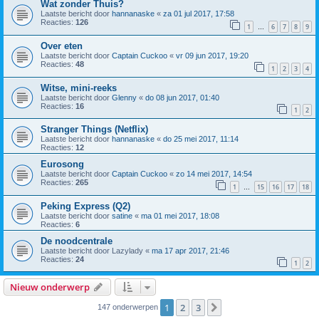
Wat zonder Thuis?
Laatste bericht door
hannanaske
«
za 01 jul 2017, 17:58
Reacties:
126
1
6
7
8
9
…
Over eten
Laatste bericht door
Captain Cuckoo
«
vr 09 jun 2017, 19:20
Reacties:
48
1
2
3
4
Witse, mini-reeks
Laatste bericht door
Glenny
«
do 08 jun 2017, 01:40
Reacties:
16
1
2
Stranger Things (Netflix)
Laatste bericht door
hannanaske
«
do 25 mei 2017, 11:14
Reacties:
12
Eurosong
Laatste bericht door
Captain Cuckoo
«
zo 14 mei 2017, 14:54
Reacties:
265
1
15
16
17
18
…
Peking Express (Q2)
Laatste bericht door
satine
«
ma 01 mei 2017, 18:08
Reacties:
6
De noodcentrale
Laatste bericht door
Lazylady
«
ma 17 apr 2017, 21:46
Reacties:
24
1
2
Nieuw onderwerp
1
2
3
Volgende
147 onderwerpen