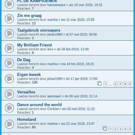
FC DE KAMPIOENEN
Laatste bericht door
hannanaske
«
wo 18 mar 2020, 19:31
Reacties:
7
Zie me graag
Laatste bericht door
martha
«
wo 11 mar 2020, 13:35
Reacties:
13
Taalgebruik omroepers
Laatste bericht door
johan1969
«
di 07 mei 2019, 09:56
Reacties:
3
My Brilliant Friend
Laatste bericht door
ikke
«
do 28 feb 2019, 12:49
Reacties:
9
De Dag
Laatste bericht door
martha
«
ma 18 feb 2019, 18:23
Reacties:
4
Eigen kweek
Laatste bericht door
johan1969
«
do 17 jan 2019, 17:06
Reacties:
126
1
6
7
8
9
…
Versailles
Laatste bericht door
apestaart
«
do 06 sep 2018, 21:14
Dance around the world
Laatste bericht door
Christel
«
wo 02 mei 2018, 11:22
Reacties:
1
Homeland
Laatste bericht door
martha
«
wo 21 mar 2018, 13:47
Reacties:
65
1
2
3
4
5