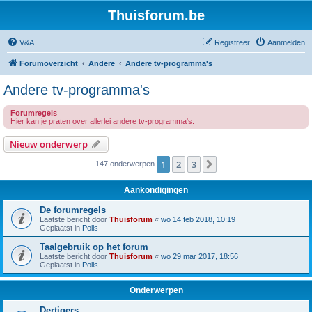
Thuisforum.be
V&A
Registreer
Aanmelden
Forumoverzicht
Andere
Andere tv-programma's
Andere tv-programma's
Forumregels
Hier kan je praten over allerlei andere tv-programma's.
Nieuw onderwerp
1
2
3
Volgende
147 onderwerpen
Aankondigingen
De forumregels
Laatste bericht door
Thuisforum
«
wo 14 feb 2018, 10:19
Geplaatst in
Polls
Taalgebruik op het forum
Laatste bericht door
Thuisforum
«
wo 29 mar 2017, 18:56
Geplaatst in
Polls
Onderwerpen
Dertigers