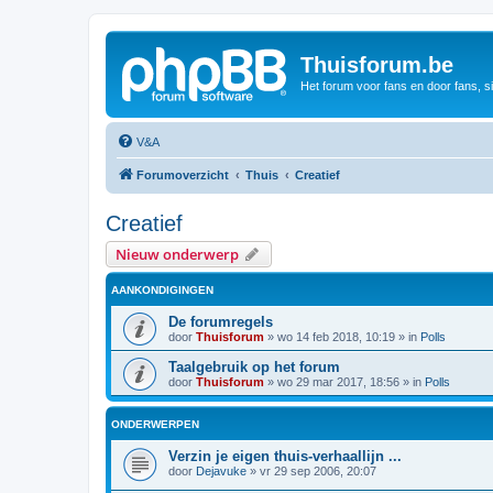
Thuisforum.be
Het forum voor fans en door fans, s
V&A
Forumoverzicht
Thuis
Creatief
Creatief
Nieuw onderwerp
AANKONDIGINGEN
De forumregels
door
Thuisforum
»
wo 14 feb 2018, 10:19
» in
Polls
Taalgebruik op het forum
door
Thuisforum
»
wo 29 mar 2017, 18:56
» in
Polls
ONDERWERPEN
Verzin je eigen thuis-verhaallijn ...
door
Dejavuke
»
vr 29 sep 2006, 20:07