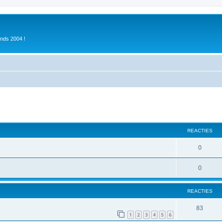
inds 2004 !
REACTIES
0
0
REACTIES
83
1
2
3
4
5
6