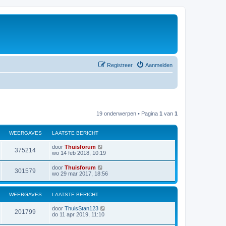
Registreer
Aanmelden
19 onderwerpen • Pagina
1
van
1
WEERGAVES
LAATSTE BERICHT
door
Thuisforum
375214
wo 14 feb 2018, 10:19
door
Thuisforum
301579
wo 29 mar 2017, 18:56
WEERGAVES
LAATSTE BERICHT
door
ThuisStan123
201799
do 11 apr 2019, 11:10