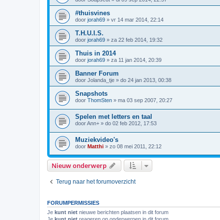
#thuisvines
door
jorah69
»
vr 14 mar 2014, 22:14
T.H.U.I.S.
door
jorah69
»
za 22 feb 2014, 19:32
Thuis in 2014
door
jorah69
»
za 11 jan 2014, 20:39
Banner Forum
door
Jolanda_tje
»
do 24 jan 2013, 00:38
Snapshots
door
ThomSten
»
ma 03 sep 2007, 20:27
Spelen met letters en taal
door
Ann+
»
do 02 feb 2012, 17:53
Muziekvideo's
door
Matthi
»
zo 08 mei 2011, 22:12
Nieuw onderwerp
Terug naar het forumoverzicht
FORUMPERMISSIES
Je
kunt niet
nieuwe berichten plaatsen in dit forum
Je
kunt niet
reageren op onderwerpen in dit forum