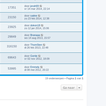
door
jorah69
17351
vr 14 mar 2014, 22:14
door
satine
23150
zo 23 feb 2014, 12:38
door
doken18
23925
zo 12 jan 2014, 15:06
door
Branaaa
29849
wo 14 aug 2013, 15:57
door
ThomSten
316150
di 26 feb 2013, 22:48
door
Gertie
69643
vr 02 nov 2012, 18:09
door
Emmely
53995
di 08 mei 2012, 20:22
19 onderwerpen • Pagina
1
van
1
Ga naar