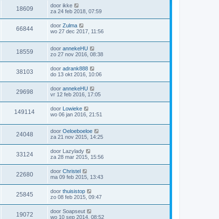
door
ikke
18609
za 24 feb 2018, 07:59
door
Zulma
66844
wo 27 dec 2017, 11:56
door
annekeHU
18559
zo 27 nov 2016, 08:38
door
adrank888
38103
do 13 okt 2016, 10:06
door
annekeHU
29698
vr 12 feb 2016, 17:05
door
Lowieke
149114
wo 06 jan 2016, 21:51
door
Oeloeboeloe
24048
za 21 nov 2015, 14:25
door
Lazylady
33124
za 28 mar 2015, 15:56
door
Christel
22680
ma 09 feb 2015, 13:43
door
thuisistop
25845
zo 08 feb 2015, 09:47
door
Soapseut
19072
wo 10 sep 2014, 08:52