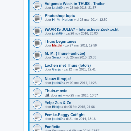
Volgende Week in THUIS - Trailer
door
jorah69
»
vr 23 feb 2018, 21:57
Photoshop-topic
door
Hi_Mr_Herbert
»
di 25 mar 2014, 12:50
WAAR IS JULIA? - Interactieve Zoektocht
door
jorah69
»
za 26 nov 2016, 23:03
Thuis begintunes
door
Matthi
»
zo 27 mar 2011, 19:59
M. M. (Thuis-Fanfictie)
door
Seraph
»
do 25 jun 2015, 13:53
Lachen met Thuis (foto's)
door
Ganja
»
za 12 mar 2011, 12:41
Nieuw filmpje!
door
jorah69
»
vr 02 mei 2014, 11:26
Thuis-movie
door
mij
»
wo 25 mar 2015, 13:37
Yelp: Zus & Zo
door
Blokje
»
do 05 feb 2015, 21:06
Femke-Peggy Catfight
door
jorah69
»
di 21 okt 2014, 13:16
Fanfictie
door
Soapseut
»
di 09 sep 2014, 22:57