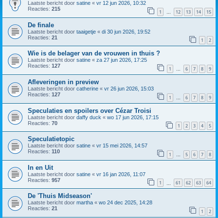
Laatste bericht door
satine
«
vr 12 jun 2026, 10:32
Reacties:
215
1
12
13
14
15
…
De finale
Laatste bericht door
taaigetje
«
di 30 jun 2026, 19:52
Reacties:
21
1
2
Wie is de belager van de vrouwen in thuis ?
Laatste bericht door
satine
«
za 27 jun 2026, 17:25
Reacties:
127
1
6
7
8
9
…
Afleveringen in preview
Laatste bericht door
catherine
«
vr 26 jun 2026, 15:03
Reacties:
127
1
6
7
8
9
…
Speculaties en spoilers over Cézar Troisi
Laatste bericht door
daffy duck
«
wo 17 jun 2026, 17:15
Reacties:
70
1
2
3
4
5
Speculatietopic
Laatste bericht door
satine
«
vr 15 mei 2026, 14:57
Reacties:
110
1
5
6
7
8
…
In en Uit
Laatste bericht door
satine
«
vr 16 jan 2026, 11:07
Reacties:
957
1
61
62
63
64
…
De 'Thuis Midseason'
Laatste bericht door
martha
«
wo 24 dec 2025, 14:28
Reacties:
21
1
2