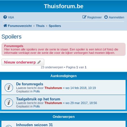
Thuisforum.be
V&A
Registreer
Aanmelden
Forumoverzicht
Thuis
Spoilers
Spoilers
Forumregels
Hier komen alle spoilers over de serie te staan. Een spoiler is een tekst (of foto) die
informatie verklapt over de serie die voor de kijker verborgen had moeten blijven.
Nieuw onderwerp
23 onderwerpen • Pagina
1
van
1
Aankondigingen
De forumregels
Laatste bericht door
Thuisforum
«
wo 14 feb 2018, 10:19
Geplaatst in
Polls
Taalgebruik op het forum
Laatste bericht door
Thuisforum
«
wo 29 mar 2017, 18:56
Geplaatst in
Polls
Onderwerpen
Inhouden seizoen 31