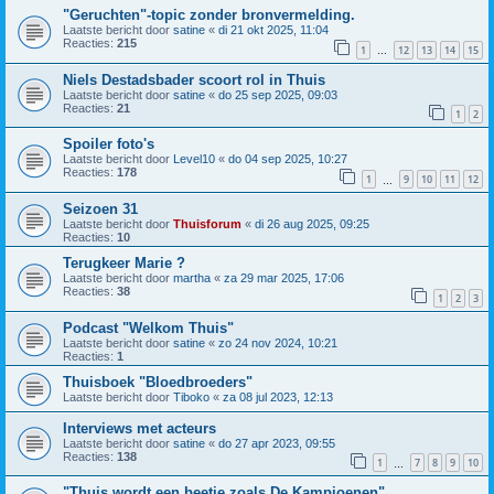
"Geruchten"-topic zonder bronvermelding.
Laatste bericht door
satine
«
di 21 okt 2025, 11:04
Reacties:
215
1
12
13
14
15
…
Niels Destadsbader scoort rol in Thuis
Laatste bericht door
satine
«
do 25 sep 2025, 09:03
Reacties:
21
1
2
Spoiler foto's
Laatste bericht door
Level10
«
do 04 sep 2025, 10:27
Reacties:
178
1
9
10
11
12
…
Seizoen 31
Laatste bericht door
Thuisforum
«
di 26 aug 2025, 09:25
Reacties:
10
Terugkeer Marie ?
Laatste bericht door
martha
«
za 29 mar 2025, 17:06
Reacties:
38
1
2
3
Podcast "Welkom Thuis"
Laatste bericht door
satine
«
zo 24 nov 2024, 10:21
Reacties:
1
Thuisboek "Bloedbroeders"
Laatste bericht door
Tiboko
«
za 08 jul 2023, 12:13
Interviews met acteurs
Laatste bericht door
satine
«
do 27 apr 2023, 09:55
Reacties:
138
1
7
8
9
10
…
"Thuis wordt een beetje zoals De Kampioenen"