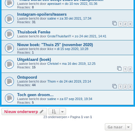
Laatste bericht door
apestaart
«
do 10 nov 2022, 01:36
Reacties:
8
Instagram-spoilers/teasers
Laatste bericht door
satine
«
za 30 okt 2021, 17:34
Reacties:
31
1
2
3
Thuisboek Femke
Laatste bericht door
GroteThuisfan!!!
«
zo 24 okt 2021, 14:41
Nieuw boek: "Thuis 25" (november 2020)
Laatste bericht door
ikke
«
di 15 sep 2020, 10:28
Reacties:
1
Uitgeklaard (boek)
Laatste bericht door
Christel
«
ma 16 dec 2019, 12:25
Reacties:
15
1
2
Ontspoord
Laatste bericht door
Thom
«
do 24 okt 2019, 23:14
Reacties:
44
1
2
3
Toch geen droom...
Laatste bericht door
satine
«
za 07 sep 2019, 19:34
Reacties:
5
Nieuw onderwerp
23 onderwerpen • Pagina
1
van
1
Ga naar