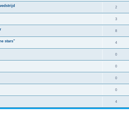
wedstrijd
2
3
r
8
he stars"
4
0
0
0
0
4