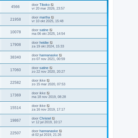
door
Tiboko
4566
vr 20 mar 2026, 23:57
door
martha
21958
vr 10 okt 2025, 15:48
door
satine
10078
ma 06 okt 2025, 14:54
door
heidiw
17908
za 19 okt 2024, 15:33
door
hannanaske
38340
zo 07 nov 2021, 00:59
door
satine
17060
zo 22 nov 2020, 20:27
door
ikke
22582
zo 15 mar 2020, 07:53
door
ikke
17369
ma 18 nov 2019, 08:28
door
ikke
15514
za 16 nov 2019, 17:17
door
Christel
19867
vr 12 jul 2019, 10:17
door
hannanaske
22507
di 02 jul 2019, 21:26