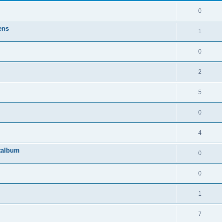
0
ens
1
0
2
5
0
4
utalbum
0
0
1
7