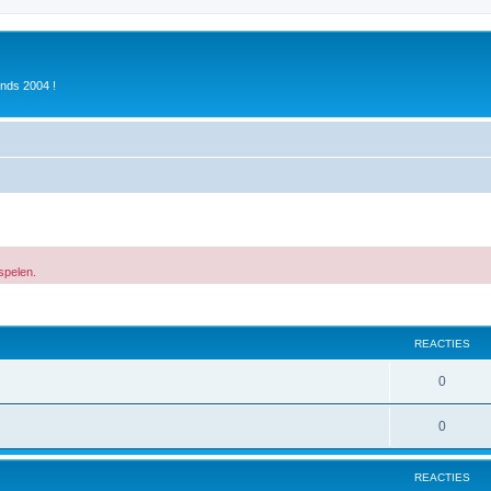
inds 2004 !
 spelen.
REACTIES
0
0
REACTIES