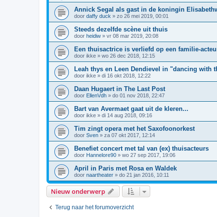
Annick Segal als gast in de koningin Elisabeth
door
daffy duck
»
zo 26 mei 2019, 00:01
Steeds dezelfde scène uit thuis
door
heidiw
»
vr 08 mar 2019, 20:08
Een thuisactrice is verliefd op een familie-acteu
door
ikke
»
wo 26 dec 2018, 12:15
Leah thys en Leen Dendievel in "dancing with t
door
ikke
»
di 16 okt 2018, 12:22
Daan Hugaert in The Last Post
door
EllenVdh
»
do 01 nov 2018, 22:47
Bart van Avermaet gaat uit de kleren...
door
ikke
»
di 14 aug 2018, 09:16
Tim zingt opera met het Saxofoonorkest
door
Sven
»
za 07 okt 2017, 12:14
Benefiet concert met tal van (ex) thuisacteurs
door
Hannelore90
»
wo 27 sep 2017, 19:06
April in Paris met Rosa en Waldek
door
naartheater
»
do 21 jan 2016, 10:11
Nieuw onderwerp
Terug naar het forumoverzicht