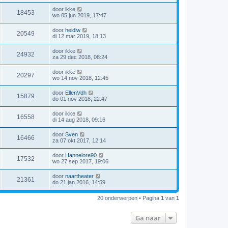
door
ikke
18453
wo 05 jun 2019, 17:47
door
heidiw
20549
di 12 mar 2019, 18:13
door
ikke
24932
za 29 dec 2018, 08:24
door
ikke
20297
wo 14 nov 2018, 12:45
door
EllenVdh
15879
do 01 nov 2018, 22:47
door
ikke
16558
di 14 aug 2018, 09:16
door
Sven
16466
za 07 okt 2017, 12:14
door
Hannelore90
17532
wo 27 sep 2017, 19:06
door
naartheater
21361
do 21 jan 2016, 14:59
20 onderwerpen • Pagina
1
van
1
Ga naar