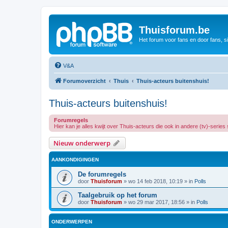
Thuisforum.be
Het forum voor fans en door fans, s
V&A
Forumoverzicht
Thuis
Thuis-acteurs buitenshuis!
Thuis-acteurs buitenshuis!
Forumregels
Hier kan je alles kwijt over Thuis-acteurs die ook in andere (tv)-series
Nieuw onderwerp
AANKONDIGINGEN
De forumregels
door
Thuisforum
»
wo 14 feb 2018, 10:19
» in
Polls
Taalgebruik op het forum
door
Thuisforum
»
wo 29 mar 2017, 18:56
» in
Polls
ONDERWERPEN