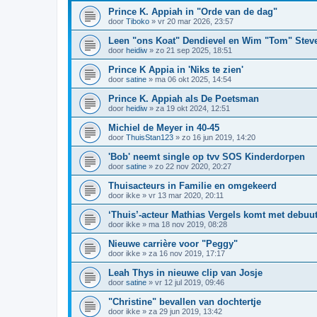
Prince K. Appiah in "Orde van de dag"
door
Tiboko
»
vr 20 mar 2026, 23:57
Leen "ons Koat" Dendievel en Wim "Tom" Stev
door
heidiw
»
zo 21 sep 2025, 18:51
Prince K Appia in 'Niks te zien'
door
satine
»
ma 06 okt 2025, 14:54
Prince K. Appiah als De Poetsman
door
heidiw
»
za 19 okt 2024, 12:51
Michiel de Meyer in 40-45
door
ThuisStan123
»
zo 16 jun 2019, 14:20
'Bob' neemt single op tvv SOS Kinderdorpen
door
satine
»
zo 22 nov 2020, 20:27
Thuisacteurs in Familie en omgekeerd
door
ikke
»
vr 13 mar 2020, 20:11
‘Thuis’-acteur Mathias Vergels komt met debu
door
ikke
»
ma 18 nov 2019, 08:28
Nieuwe carrière voor "Peggy"
door
ikke
»
za 16 nov 2019, 17:17
Leah Thys in nieuwe clip van Josje
door
satine
»
vr 12 jul 2019, 09:46
"Christine" bevallen van dochtertje
door
ikke
»
za 29 jun 2019, 13:42