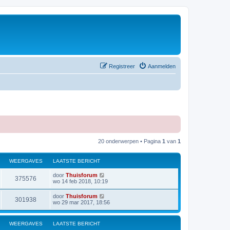
Registreer
Aanmelden
20 onderwerpen • Pagina
1
van
1
WEERGAVES
LAATSTE BERICHT
door
Thuisforum
375576
wo 14 feb 2018, 10:19
door
Thuisforum
301938
wo 29 mar 2017, 18:56
WEERGAVES
LAATSTE BERICHT