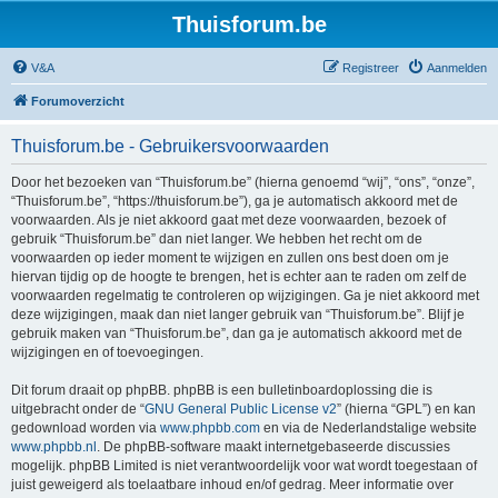
Thuisforum.be
V&A
Registreer
Aanmelden
Forumoverzicht
Thuisforum.be - Gebruikersvoorwaarden
Door het bezoeken van “Thuisforum.be” (hierna genoemd “wij”, “ons”, “onze”,
“Thuisforum.be”, “https://thuisforum.be”), ga je automatisch akkoord met de
voorwaarden. Als je niet akkoord gaat met deze voorwaarden, bezoek of
gebruik “Thuisforum.be” dan niet langer. We hebben het recht om de
voorwaarden op ieder moment te wijzigen en zullen ons best doen om je
hiervan tijdig op de hoogte te brengen, het is echter aan te raden om zelf de
voorwaarden regelmatig te controleren op wijzigingen. Ga je niet akkoord met
deze wijzigingen, maak dan niet langer gebruik van “Thuisforum.be”. Blijf je
gebruik maken van “Thuisforum.be”, dan ga je automatisch akkoord met de
wijzigingen en of toevoegingen.
Dit forum draait op phpBB. phpBB is een bulletinboardoplossing die is
uitgebracht onder de “
GNU General Public License v2
” (hierna “GPL”) en kan
gedownload worden via
www.phpbb.com
en via de Nederlandstalige website
www.phpbb.nl
. De phpBB-software maakt internetgebaseerde discussies
mogelijk. phpBB Limited is niet verantwoordelijk voor wat wordt toegestaan of
juist geweigerd als toelaatbare inhoud en/of gedrag. Meer informatie over