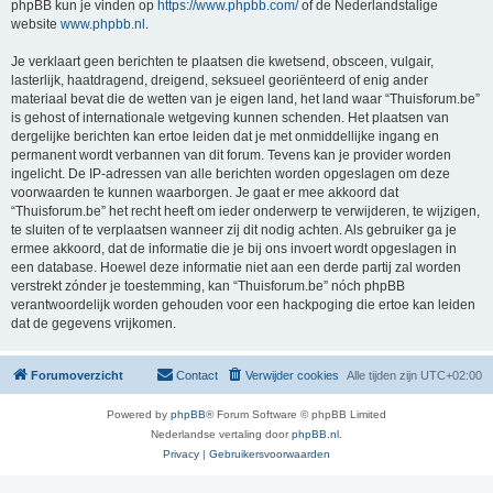
phpBB kun je vinden op
https://www.phpbb.com/
of de Nederlandstalige
website
www.phpbb.nl
.
Je verklaart geen berichten te plaatsen die kwetsend, obsceen, vulgair,
lasterlijk, haatdragend, dreigend, seksueel georiënteerd of enig ander
materiaal bevat die de wetten van je eigen land, het land waar “Thuisforum.be”
is gehost of internationale wetgeving kunnen schenden. Het plaatsen van
dergelijke berichten kan ertoe leiden dat je met onmiddellijke ingang en
permanent wordt verbannen van dit forum. Tevens kan je provider worden
ingelicht. De IP-adressen van alle berichten worden opgeslagen om deze
voorwaarden te kunnen waarborgen. Je gaat er mee akkoord dat
“Thuisforum.be” het recht heeft om ieder onderwerp te verwijderen, te wijzigen,
te sluiten of te verplaatsen wanneer zij dit nodig achten. Als gebruiker ga je
ermee akkoord, dat de informatie die je bij ons invoert wordt opgeslagen in
een database. Hoewel deze informatie niet aan een derde partij zal worden
verstrekt zónder je toestemming, kan “Thuisforum.be” nóch phpBB
verantwoordelijk worden gehouden voor een hackpoging die ertoe kan leiden
dat de gegevens vrijkomen.
Forumoverzicht
Contact
Verwijder cookies
Alle tijden zijn
UTC+02:00
Powered by
phpBB
® Forum Software © phpBB Limited
Nederlandse vertaling door
phpBB.nl
.
Privacy
|
Gebruikersvoorwaarden