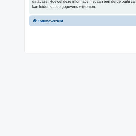
database. Hoewel deze informatie niet aan een derde partij z
kan leiden dat de gegevens vrijkomen.
Forumoverzicht