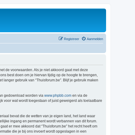
Registreer
Aanmelden
 met de voorwaarden. Als je niet akkoord gaat met deze
ns best doen om je hiervan tijdig op de hoogte te brengen,
t langer gebruik van “Thuisforum.be”. Blijf je gebruik maken
 kan gedownload worden via
www.phpbb.com
en via de
k voor wat wordt toegestaan of juist geweigerd als toelaatbare
eriaal bevat die de wetten van je eigen land, het land waar
dellijke ingang en permanent wordt verbannen van dit forum.
aat er mee akkoord dat “Thuisforum.be” het recht heeft om
formatie die je bij ons invoert wordt opgeslagen in een