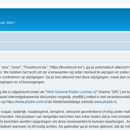
inds 2004 !
ons”, “onze”, “Thuisforum.be”, “https://thuisforum.be”), ga je automatisch akkoord
r. We hebben het recht om de voorwaarden op ieder moment te wijzigen en zullen o
e controleren op wijzigingen. Ga je niet akkoord met deze wijzigingen, maak dan nie
zigingen en of toevoegingen.
 die is uitgebracht onder de “
GNU General Public License v2
” (hierna “GPL”) en
akt internetgebaseerde discussies mogelijk. phpBB Limited is niet verantwoordelij
n op
https://www.phpbb.com/
of de Nederlandstalige website
www.phpbb.nl
.
vulgair, lasterlijk, haatdragend, dreigend, seksueel georiënteerd of enig ander mat
schenden. Het plaatsen van dergelijke berichten kan ertoe leiden dat je met onmid
alle berichten worden opgeslagen om deze voorwaarden te kunnen waarborgen. Je g
rplaatsen wanneer zij dit nodig achten. Als gebruiker ga je ermee akkoord, dat de in