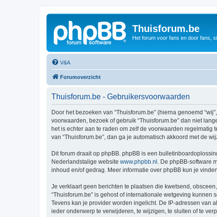
Thuisforum.be
Het forum voor fans en door fans, s
V&A
Forumoverzicht
Thuisforum.be - Gebruikersvoorwaarden
Door het bezoeken van “Thuisforum.be” (hierna genoemd “wij”, “
voorwaarden, bezoek of gebruik “Thuisforum.be” dan niet lange
het is echter aan te raden om zelf de voorwaarden regelmatig t
van “Thuisforum.be”, dan ga je automatisch akkoord met de wij
Dit forum draait op phpBB. phpBB is een bulletinboardoplossing
Nederlandstalige website
www.phpbb.nl
. De phpBB-software ma
inhoud en/of gedrag. Meer informatie over phpBB kun je vinde
Je verklaart geen berichten te plaatsen die kwetsend, obsceen, 
“Thuisforum.be” is gehost of internationale wetgeving kunnen 
Tevens kan je provider worden ingelicht. De IP-adressen van 
ieder onderwerp te verwijderen, te wijzigen, te sluiten of te ve