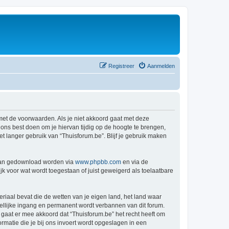
Registreer
Aanmelden
 met de voorwaarden. Als je niet akkoord gaat met deze
ns best doen om je hiervan tijdig op de hoogte te brengen,
t langer gebruik van “Thuisforum.be”. Blijf je gebruik maken
 kan gedownload worden via
www.phpbb.com
en via de
k voor wat wordt toegestaan of juist geweigerd als toelaatbare
eriaal bevat die de wetten van je eigen land, het land waar
dellijke ingang en permanent wordt verbannen van dit forum.
aat er mee akkoord dat “Thuisforum.be” het recht heeft om
formatie die je bij ons invoert wordt opgeslagen in een