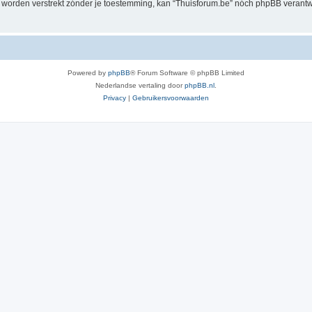
al worden verstrekt zónder je toestemming, kan “Thuisforum.be” nóch phpBB veran
Powered by
phpBB
® Forum Software © phpBB Limited
Nederlandse vertaling door
phpBB.nl
.
Privacy
|
Gebruikersvoorwaarden