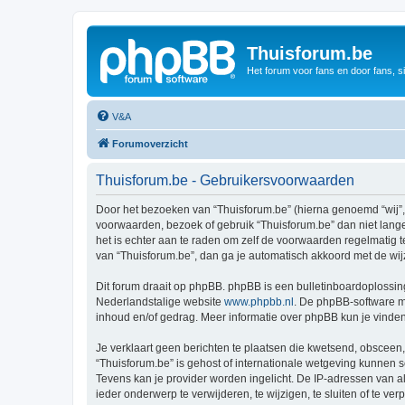
Thuisforum.be
Het forum voor fans en door fans, s
V&A
Forumoverzicht
Thuisforum.be - Gebruikersvoorwaarden
Door het bezoeken van “Thuisforum.be” (hierna genoemd “wij”, “
voorwaarden, bezoek of gebruik “Thuisforum.be” dan niet lange
het is echter aan te raden om zelf de voorwaarden regelmatig t
van “Thuisforum.be”, dan ga je automatisch akkoord met de wij
Dit forum draait op phpBB. phpBB is een bulletinboardoplossing
Nederlandstalige website
www.phpbb.nl
. De phpBB-software ma
inhoud en/of gedrag. Meer informatie over phpBB kun je vinde
Je verklaart geen berichten te plaatsen die kwetsend, obsceen, 
“Thuisforum.be” is gehost of internationale wetgeving kunnen 
Tevens kan je provider worden ingelicht. De IP-adressen van 
ieder onderwerp te verwijderen, te wijzigen, te sluiten of te ve