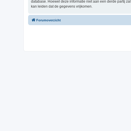
database. Hoewel deze informatie niet aan een derde partij z
kan leiden dat de gegevens vrijkomen.
Forumoverzicht