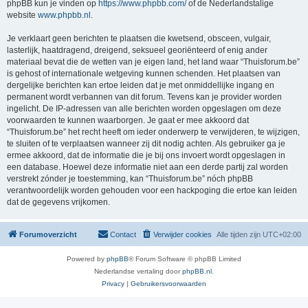
phpBB kun je vinden op
https://www.phpbb.com/
of de Nederlandstalige
website
www.phpbb.nl
.
Je verklaart geen berichten te plaatsen die kwetsend, obsceen, vulgair,
lasterlijk, haatdragend, dreigend, seksueel georiënteerd of enig ander
materiaal bevat die de wetten van je eigen land, het land waar “Thuisforum.be”
is gehost of internationale wetgeving kunnen schenden. Het plaatsen van
dergelijke berichten kan ertoe leiden dat je met onmiddellijke ingang en
permanent wordt verbannen van dit forum. Tevens kan je provider worden
ingelicht. De IP-adressen van alle berichten worden opgeslagen om deze
voorwaarden te kunnen waarborgen. Je gaat er mee akkoord dat
“Thuisforum.be” het recht heeft om ieder onderwerp te verwijderen, te wijzigen,
te sluiten of te verplaatsen wanneer zij dit nodig achten. Als gebruiker ga je
ermee akkoord, dat de informatie die je bij ons invoert wordt opgeslagen in
een database. Hoewel deze informatie niet aan een derde partij zal worden
verstrekt zónder je toestemming, kan “Thuisforum.be” nóch phpBB
verantwoordelijk worden gehouden voor een hackpoging die ertoe kan leiden
dat de gegevens vrijkomen.
Forumoverzicht
Contact
Verwijder cookies
Alle tijden zijn
UTC+02:00
Powered by
phpBB
® Forum Software © phpBB Limited
Nederlandse vertaling door
phpBB.nl
.
Privacy
|
Gebruikersvoorwaarden