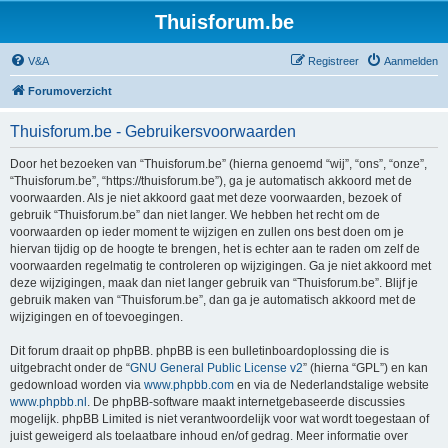
Thuisforum.be
V&A
Registreer
Aanmelden
Forumoverzicht
Thuisforum.be - Gebruikersvoorwaarden
Door het bezoeken van “Thuisforum.be” (hierna genoemd “wij”, “ons”, “onze”,
“Thuisforum.be”, “https://thuisforum.be”), ga je automatisch akkoord met de
voorwaarden. Als je niet akkoord gaat met deze voorwaarden, bezoek of
gebruik “Thuisforum.be” dan niet langer. We hebben het recht om de
voorwaarden op ieder moment te wijzigen en zullen ons best doen om je
hiervan tijdig op de hoogte te brengen, het is echter aan te raden om zelf de
voorwaarden regelmatig te controleren op wijzigingen. Ga je niet akkoord met
deze wijzigingen, maak dan niet langer gebruik van “Thuisforum.be”. Blijf je
gebruik maken van “Thuisforum.be”, dan ga je automatisch akkoord met de
wijzigingen en of toevoegingen.
Dit forum draait op phpBB. phpBB is een bulletinboardoplossing die is
uitgebracht onder de “
GNU General Public License v2
” (hierna “GPL”) en kan
gedownload worden via
www.phpbb.com
en via de Nederlandstalige website
www.phpbb.nl
. De phpBB-software maakt internetgebaseerde discussies
mogelijk. phpBB Limited is niet verantwoordelijk voor wat wordt toegestaan of
juist geweigerd als toelaatbare inhoud en/of gedrag. Meer informatie over