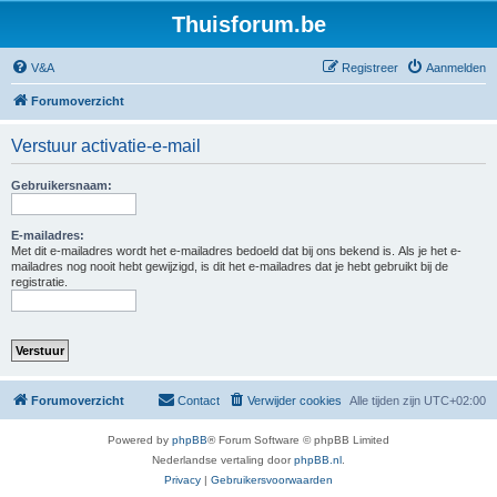
Thuisforum.be
V&A
Registreer
Aanmelden
Forumoverzicht
Verstuur activatie-e-mail
Gebruikersnaam:
E-mailadres:
Met dit e-mailadres wordt het e-mailadres bedoeld dat bij ons bekend is. Als je het e-
mailadres nog nooit hebt gewijzigd, is dit het e-mailadres dat je hebt gebruikt bij de
registratie.
Forumoverzicht
Contact
Verwijder cookies
Alle tijden zijn
UTC+02:00
Powered by
phpBB
® Forum Software © phpBB Limited
Nederlandse vertaling door
phpBB.nl
.
Privacy
|
Gebruikersvoorwaarden