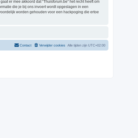
aat er mee akkoord dat “Thuisforum.be” het recht heeft om
formatie die je bij ons invoert wordt opgeslagen in een
twoordelijk worden gehouden voor een hackpoging die ertoe
Contact
Verwijder cookies
Alle tijden zijn
UTC+02:00