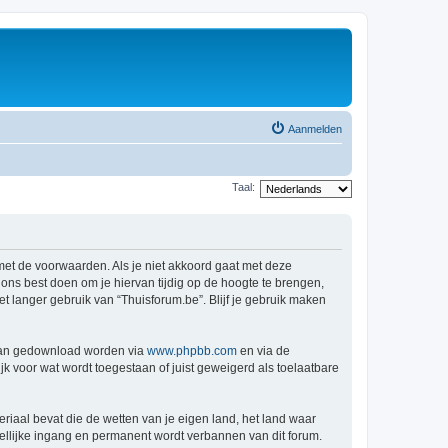
Aanmelden
Taal:
 met de voorwaarden. Als je niet akkoord gaat met deze
ns best doen om je hiervan tijdig op de hoogte te brengen,
t langer gebruik van “Thuisforum.be”. Blijf je gebruik maken
 kan gedownload worden via
www.phpbb.com
en via de
k voor wat wordt toegestaan of juist geweigerd als toelaatbare
eriaal bevat die de wetten van je eigen land, het land waar
dellijke ingang en permanent wordt verbannen van dit forum.