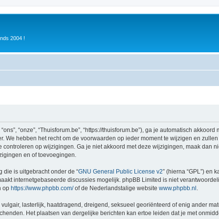
inds 2004 !
ons”, “onze”, “Thuisforum.be”, “https://thuisforum.be”), ga je automatisch akkoord
r. We hebben het recht om de voorwaarden op ieder moment te wijzigen en zullen o
e controleren op wijzigingen. Ga je niet akkoord met deze wijzigingen, maak dan nie
zigingen en of toevoegingen.
 die is uitgebracht onder de “
GNU General Public License v2
” (hierna “GPL”) en
akt internetgebaseerde discussies mogelijk. phpBB Limited is niet verantwoordelij
n op
https://www.phpbb.com/
of de Nederlandstalige website
www.phpbb.nl
.
vulgair, lasterlijk, haatdragend, dreigend, seksueel georiënteerd of enig ander mat
schenden. Het plaatsen van dergelijke berichten kan ertoe leiden dat je met onmid