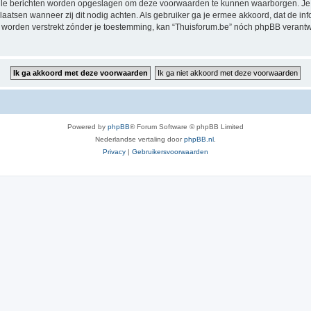
alle berichten worden opgeslagen om deze voorwaarden te kunnen waarborgen. Je g
rplaatsen wanneer zij dit nodig achten. Als gebruiker ga je ermee akkoord, dat de in
al worden verstrekt zónder je toestemming, kan “Thuisforum.be” nóch phpBB veran
Powered by
phpBB
® Forum Software © phpBB Limited
Nederlandse vertaling door
phpBB.nl
.
Privacy
|
Gebruikersvoorwaarden