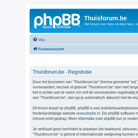
Thuisforum.be
Het forum voor fans en door fans, s
V&A
Forumoverzicht
Thuisforum.be - Registratie
Door het bezoeken van “Thuisforum.be” (hierna genoemd “wij”, “
voorwaarden, bezoek of gebruik “Thuisforum.be” dan niet lange
het is echter aan te raden om zelf de voorwaarden regelmatig t
van “Thuisforum.be”, dan ga je automatisch akkoord met de wij
Dit forum draait op phpBB. phpBB is een bulletinboardoplossing
Nederlandstalige website
www.phpbb.nl
. De phpBB-software ma
inhoud en/of gedrag. Meer informatie over phpBB kun je vinde
Je verklaart geen berichten te plaatsen die kwetsend, obsceen, 
“Thuisforum.be” is gehost of internationale wetgeving kunnen 