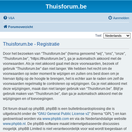
Thuisforum.be
V&A
Aanmelden
Forumoverzicht
Taal:
Thuisforum.be - Registratie
Door het bezoeken van “Thuisforum.be” (hierna genoemd “wij”, “ons”, “onze”,
“Thuisforum.be”, “https://thuisforum.be”), ga je automatisch akkoord met de
voorwaarden. Als je niet akkoord gaat met deze voorwaarden, bezoek of
gebruik “Thuisforum.be” dan niet langer. We hebben het recht om de
voorwaarden op ieder moment te wijzigen en zullen ons best doen om je
hiervan tijdig op de hoogte te brengen, het is echter aan te raden om zelf de
voorwaarden regelmatig te controleren op wijzigingen. Ga je niet akkoord met
deze wijzigingen, maak dan niet langer gebruik van “Thuisforum.be”. Blijf je
gebruik maken van “Thuisforum.be”, dan ga je automatisch akkoord met de
wijzigingen en of toevoegingen.
Dit forum draait op phpBB. phpBB is een bulletinboardoplossing die is
uitgebracht onder de “
GNU General Public License v2
” (hierna “GPL”) en kan
gedownload worden via
www.phpbb.com
en via de Nederlandstalige website
www.phpbb.nl
. De phpBB-software maakt internetgebaseerde discussies
mogelijk. phpBB Limited is niet verantwoordelijk voor wat wordt toegestaan of