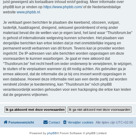
juist geweigerd als toelaatbare inhoud en/of gedrag. Meer informatie over
phpBB kun je vinden op
https://www.phpbb.com/
of de Nederlandstalige
website
www.phpbb.nl
.
Je verklaart geen berichten te plaatsen die kwetsend, obsceen, vulgair,
lasterlijk, haatdragend, dreigend, seksueel georiënteerd of enig ander
materiaal bevat die de wetten van je eigen land, het land waar “Thuisforum.be”
is gehost of internationale wetgeving kunnen schenden. Het plaatsen van
dergelijke berichten kan ertoe leiden dat je met onmiddellijke ingang en
permanent wordt verbannen van dit forum. Tevens kan je provider worden
ingelicht. De IP-adressen van alle berichten worden opgeslagen om deze
voorwaarden te kunnen waarborgen. Je gaat er mee akkoord dat
“Thuisforum.be” het recht heeft om ieder onderwerp te verwijderen, te wijzigen,
te sluiten of te verplaatsen wanneer zij dit nodig achten. Als gebruiker ga je
ermee akkoord, dat de informatie die je bij ons invoert wordt opgeslagen in
een database. Hoewel deze informatie niet aan een derde partij zal worden
verstrekt zónder je toestemming, kan “Thuisforum.be” nóch phpBB
verantwoordelijk worden gehouden voor een hackpoging die ertoe kan leiden
dat de gegevens vrijkomen.
Forumoverzicht
Contact
Verwijder cookies
Alle tijden zijn
UTC+02:00
Powered by
phpBB
® Forum Software © phpBB Limited