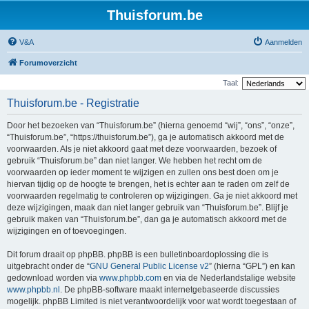
Thuisforum.be
V&A
Aanmelden
Forumoverzicht
Taal:
Thuisforum.be - Registratie
Door het bezoeken van “Thuisforum.be” (hierna genoemd “wij”, “ons”, “onze”,
“Thuisforum.be”, “https://thuisforum.be”), ga je automatisch akkoord met de
voorwaarden. Als je niet akkoord gaat met deze voorwaarden, bezoek of
gebruik “Thuisforum.be” dan niet langer. We hebben het recht om de
voorwaarden op ieder moment te wijzigen en zullen ons best doen om je
hiervan tijdig op de hoogte te brengen, het is echter aan te raden om zelf de
voorwaarden regelmatig te controleren op wijzigingen. Ga je niet akkoord met
deze wijzigingen, maak dan niet langer gebruik van “Thuisforum.be”. Blijf je
gebruik maken van “Thuisforum.be”, dan ga je automatisch akkoord met de
wijzigingen en of toevoegingen.
Dit forum draait op phpBB. phpBB is een bulletinboardoplossing die is
uitgebracht onder de “
GNU General Public License v2
” (hierna “GPL”) en kan
gedownload worden via
www.phpbb.com
en via de Nederlandstalige website
www.phpbb.nl
. De phpBB-software maakt internetgebaseerde discussies
mogelijk. phpBB Limited is niet verantwoordelijk voor wat wordt toegestaan of