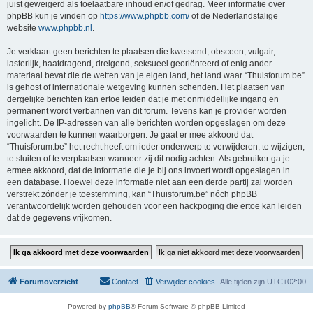
juist geweigerd als toelaatbare inhoud en/of gedrag. Meer informatie over
phpBB kun je vinden op
https://www.phpbb.com/
of de Nederlandstalige
website
www.phpbb.nl
.
Je verklaart geen berichten te plaatsen die kwetsend, obsceen, vulgair,
lasterlijk, haatdragend, dreigend, seksueel georiënteerd of enig ander
materiaal bevat die de wetten van je eigen land, het land waar “Thuisforum.be”
is gehost of internationale wetgeving kunnen schenden. Het plaatsen van
dergelijke berichten kan ertoe leiden dat je met onmiddellijke ingang en
permanent wordt verbannen van dit forum. Tevens kan je provider worden
ingelicht. De IP-adressen van alle berichten worden opgeslagen om deze
voorwaarden te kunnen waarborgen. Je gaat er mee akkoord dat
“Thuisforum.be” het recht heeft om ieder onderwerp te verwijderen, te wijzigen,
te sluiten of te verplaatsen wanneer zij dit nodig achten. Als gebruiker ga je
ermee akkoord, dat de informatie die je bij ons invoert wordt opgeslagen in
een database. Hoewel deze informatie niet aan een derde partij zal worden
verstrekt zónder je toestemming, kan “Thuisforum.be” nóch phpBB
verantwoordelijk worden gehouden voor een hackpoging die ertoe kan leiden
dat de gegevens vrijkomen.
Forumoverzicht
Contact
Verwijder cookies
Alle tijden zijn
UTC+02:00
Powered by
phpBB
® Forum Software © phpBB Limited