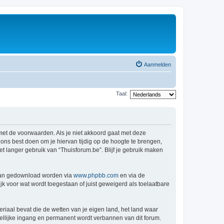
Aanmelden
Taal:
 met de voorwaarden. Als je niet akkoord gaat met deze
ns best doen om je hiervan tijdig op de hoogte te brengen,
t langer gebruik van “Thuisforum.be”. Blijf je gebruik maken
 kan gedownload worden via
www.phpbb.com
en via de
k voor wat wordt toegestaan of juist geweigerd als toelaatbare
eriaal bevat die de wetten van je eigen land, het land waar
dellijke ingang en permanent wordt verbannen van dit forum.