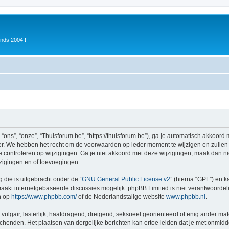
inds 2004 !
ons”, “onze”, “Thuisforum.be”, “https://thuisforum.be”), ga je automatisch akkoord
r. We hebben het recht om de voorwaarden op ieder moment te wijzigen en zullen o
e controleren op wijzigingen. Ga je niet akkoord met deze wijzigingen, maak dan nie
zigingen en of toevoegingen.
 die is uitgebracht onder de “
GNU General Public License v2
” (hierna “GPL”) en
akt internetgebaseerde discussies mogelijk. phpBB Limited is niet verantwoordelij
n op
https://www.phpbb.com/
of de Nederlandstalige website
www.phpbb.nl
.
vulgair, lasterlijk, haatdragend, dreigend, seksueel georiënteerd of enig ander mat
schenden. Het plaatsen van dergelijke berichten kan ertoe leiden dat je met onmid