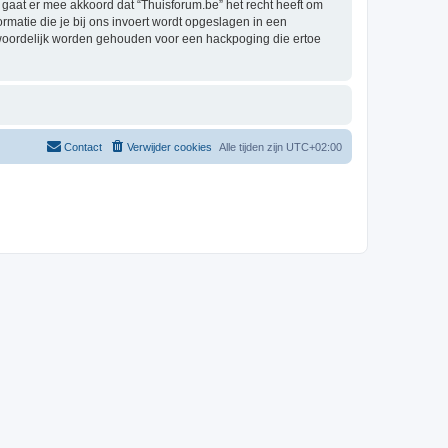
aat er mee akkoord dat “Thuisforum.be” het recht heeft om
formatie die je bij ons invoert wordt opgeslagen in een
twoordelijk worden gehouden voor een hackpoging die ertoe
Contact
Verwijder cookies
Alle tijden zijn
UTC+02:00