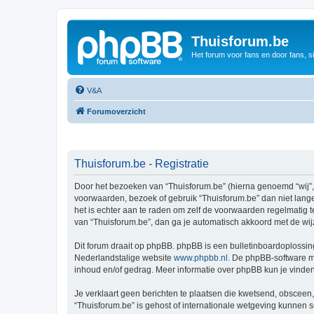
Thuisforum.be
Het forum voor fans en door fans, s
V&A
Forumoverzicht
Thuisforum.be - Registratie
Door het bezoeken van “Thuisforum.be” (hierna genoemd “wij”, “
voorwaarden, bezoek of gebruik “Thuisforum.be” dan niet lange
het is echter aan te raden om zelf de voorwaarden regelmatig t
van “Thuisforum.be”, dan ga je automatisch akkoord met de wij
Dit forum draait op phpBB. phpBB is een bulletinboardoplossing
Nederlandstalige website
www.phpbb.nl
. De phpBB-software ma
inhoud en/of gedrag. Meer informatie over phpBB kun je vinde
Je verklaart geen berichten te plaatsen die kwetsend, obsceen, 
“Thuisforum.be” is gehost of internationale wetgeving kunnen 