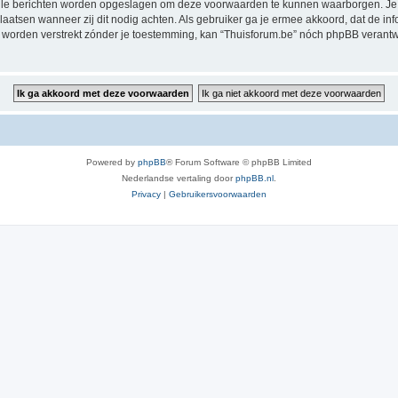
alle berichten worden opgeslagen om deze voorwaarden te kunnen waarborgen. Je g
rplaatsen wanneer zij dit nodig achten. Als gebruiker ga je ermee akkoord, dat de in
al worden verstrekt zónder je toestemming, kan “Thuisforum.be” nóch phpBB veran
Powered by
phpBB
® Forum Software © phpBB Limited
Nederlandse vertaling door
phpBB.nl
.
Privacy
|
Gebruikersvoorwaarden