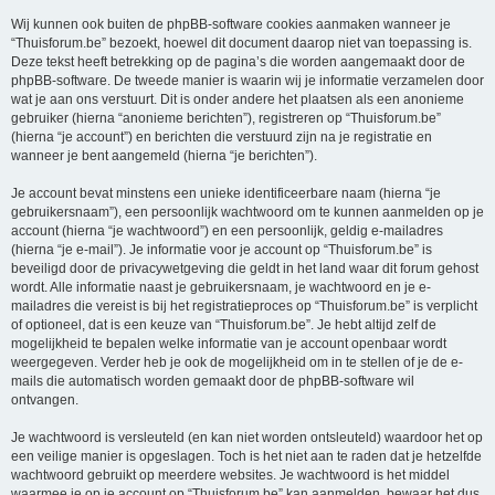
Wij kunnen ook buiten de phpBB-software cookies aanmaken wanneer je
“Thuisforum.be” bezoekt, hoewel dit document daarop niet van toepassing is.
Deze tekst heeft betrekking op de pagina’s die worden aangemaakt door de
phpBB-software. De tweede manier is waarin wij je informatie verzamelen door
wat je aan ons verstuurt. Dit is onder andere het plaatsen als een anonieme
gebruiker (hierna “anonieme berichten”), registreren op “Thuisforum.be”
(hierna “je account”) en berichten die verstuurd zijn na je registratie en
wanneer je bent aangemeld (hierna “je berichten”).
Je account bevat minstens een unieke identificeerbare naam (hierna “je
gebruikersnaam”), een persoonlijk wachtwoord om te kunnen aanmelden op je
account (hierna “je wachtwoord”) en een persoonlijk, geldig e-mailadres
(hierna “je e-mail”). Je informatie voor je account op “Thuisforum.be” is
beveiligd door de privacywetgeving die geldt in het land waar dit forum gehost
wordt. Alle informatie naast je gebruikersnaam, je wachtwoord en je e-
mailadres die vereist is bij het registratieproces op “Thuisforum.be” is verplicht
of optioneel, dat is een keuze van “Thuisforum.be”. Je hebt altijd zelf de
mogelijkheid te bepalen welke informatie van je account openbaar wordt
weergegeven. Verder heb je ook de mogelijkheid om in te stellen of je de e-
mails die automatisch worden gemaakt door de phpBB-software wil
ontvangen.
Je wachtwoord is versleuteld (en kan niet worden ontsleuteld) waardoor het op
een veilige manier is opgeslagen. Toch is het niet aan te raden dat je hetzelfde
wachtwoord gebruikt op meerdere websites. Je wachtwoord is het middel
waarmee je op je account op “Thuisforum.be” kan aanmelden, bewaar het dus