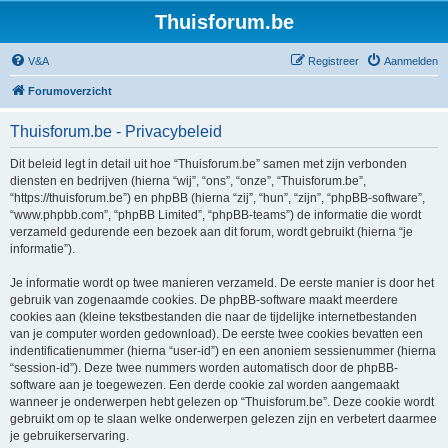
Thuisforum.be
V&A
Registreer
Aanmelden
Forumoverzicht
Thuisforum.be - Privacybeleid
Dit beleid legt in detail uit hoe “Thuisforum.be” samen met zijn verbonden
diensten en bedrijven (hierna “wij”, “ons”, “onze”, “Thuisforum.be”,
“https://thuisforum.be”) en phpBB (hierna “zij”, “hun”, “zijn”, “phpBB-software”,
“www.phpbb.com”, “phpBB Limited”, “phpBB-teams”) de informatie die wordt
verzameld gedurende een bezoek aan dit forum, wordt gebruikt (hierna “je
informatie”).
Je informatie wordt op twee manieren verzameld. De eerste manier is door het
gebruik van zogenaamde cookies. De phpBB-software maakt meerdere
cookies aan (kleine tekstbestanden die naar de tijdelijke internetbestanden
van je computer worden gedownload). De eerste twee cookies bevatten een
indentificatienummer (hierna “user-id”) en een anoniem sessienummer (hierna
“session-id”). Deze twee nummers worden automatisch door de phpBB-
software aan je toegewezen. Een derde cookie zal worden aangemaakt
wanneer je onderwerpen hebt gelezen op “Thuisforum.be”. Deze cookie wordt
gebruikt om op te slaan welke onderwerpen gelezen zijn en verbetert daarmee
je gebruikerservaring.