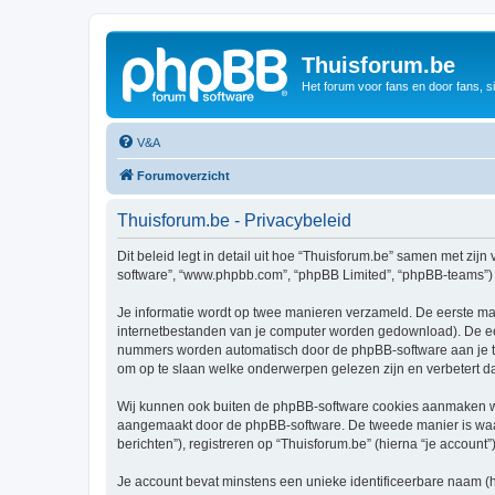
Thuisforum.be
Het forum voor fans en door fans, s
V&A
Forumoverzicht
Thuisforum.be - Privacybeleid
Dit beleid legt in detail uit hoe “Thuisforum.be” samen met zijn 
software”, “www.phpbb.com”, “phpBB Limited”, “phpBB-teams”) d
Je informatie wordt op twee manieren verzameld. De eerste ma
internetbestanden van je computer worden gedownload). De eer
nummers worden automatisch door de phpBB-software aan je t
om op te slaan welke onderwerpen gelezen zijn en verbetert d
Wij kunnen ook buiten de phpBB-software cookies aanmaken wan
aangemaakt door de phpBB-software. De tweede manier is waari
berichten”), registreren op “Thuisforum.be” (hierna “je account”
Je account bevat minstens een unieke identificeerbare naam (