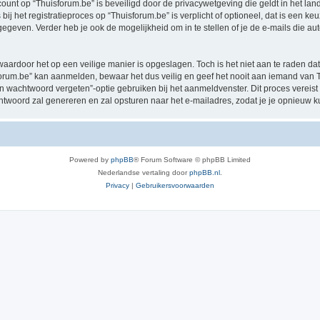
ccount op “Thuisforum.be” is beveiligd door de privacywetgeving die geldt in het land
ij het registratieproces op “Thuisforum.be” is verplicht of optioneel, dat is een keu
egeven. Verder heb je ook de mogelijkheid om in te stellen of je de e-mails die 
waardoor het op een veilige manier is opgeslagen. Toch is het niet aan te raden d
rum.be” kan aanmelden, bewaar het dus veilig en geef het nooit aan iemand van Th
jn wachtwoord vergeten”-optie gebruiken bij het aanmeldvenster. Dit proces vereist
woord zal genereren en zal opsturen naar het e-mailadres, zodat je je opnieuw 
Powered by
phpBB
® Forum Software © phpBB Limited
Nederlandse vertaling door
phpBB.nl
.
Privacy
|
Gebruikersvoorwaarden