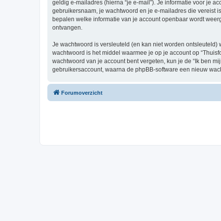
geldig e-mailadres (hierna “je e-mail”). Je informatie voor je a
gebruikersnaam, je wachtwoord en je e-mailadres die vereist is b
bepalen welke informatie van je account openbaar wordt weerg
ontvangen.
Je wachtwoord is versleuteld (en kan niet worden ontsleuteld) 
wachtwoord is het middel waarmee je op je account op “Thuisfo
wachtwoord van je account bent vergeten, kun je de “Ik ben mi
gebruikersaccount, waarna de phpBB-software een nieuw wacht
Forumoverzicht