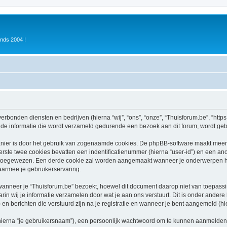
inds 2004 !
verbonden diensten en bedrijven (hierna “wij”, “ons”, “onze”, “Thuisforum.be”, “https:
e informatie die wordt verzameld gedurende een bezoek aan dit forum, wordt gebrui
nier is door het gebruik van zogenaamde cookies. De phpBB-software maakt meerde
ste twee cookies bevatten een indentificatienummer (hierna “user-id”) en een an
oegewezen. Een derde cookie zal worden aangemaakt wanneer je onderwerpen heb
aarmee je gebruikerservaring.
neer je “Thuisforum.be” bezoekt, hoewel dit document daarop niet van toepassing
n wij je informatie verzamelen door wat je aan ons verstuurt. Dit is onder ander
) en berichten die verstuurd zijn na je registratie en wanneer je bent aangemeld (hie
hierna “je gebruikersnaam”), een persoonlijk wachtwoord om te kunnen aanmelden o