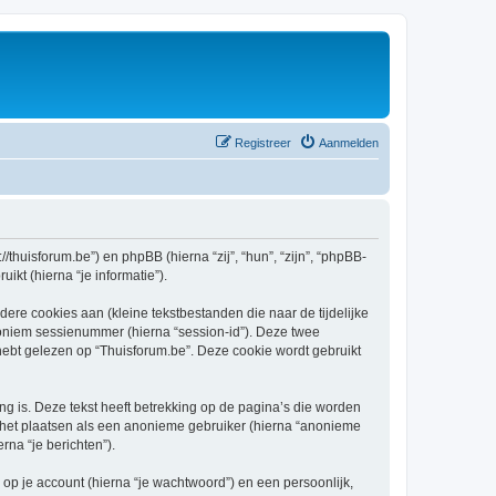
Registreer
Aanmelden
//thuisforum.be”) en phpBB (hierna “zij”, “hun”, “zijn”, “phpBB-
kt (hierna “je informatie”).
re cookies aan (kleine tekstbestanden die naar de tijdelijke
oniem sessienummer (hierna “session-id”). Deze twee
t gelezen op “Thuisforum.be”. Deze cookie wordt gebruikt
 is. Deze tekst heeft betrekking op de pagina’s die worden
e het plaatsen als een anonieme gebruiker (hierna “anonieme
rna “je berichten”).
p je account (hierna “je wachtwoord”) en een persoonlijk,