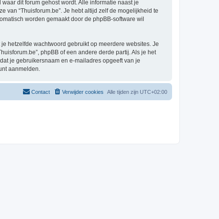
 waar dit forum gehost wordt. Alle informatie naast je
ze van “Thuisforum.be”. Je hebt altijd zelf de mogelijkheid te
automatisch worden gemaakt door de phpBB-software wil
at je hetzelfde wachtwoord gebruikt op meerdere websites. Je
uisforum.be”, phpBB of een andere derde partij. Als je het
 dat je gebruikersnaam en e-mailadres opgeeft van je
kunt aanmelden.
Contact
Verwijder cookies
Alle tijden zijn
UTC+02:00