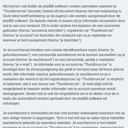
Wij kunnen ook buiten de phpBB-software cookies aanmaken wanneer je
“Thuisforum.be” bezoekt, hoewel dit document daarop niet van toepassing is.
Deze tekst heeft betrekking op de pagina’s die worden aangemaakt door de
phpBB-software. De tweede manier is waarin wij je informatie verzamelen door
wat je aan ons verstuurt. Dit is onder andere het plaatsen als een anonieme
gebruiker (hierna “anonieme berichten”), registreren op “Thuisforum.be”
(hierna “je account”) en berichten die verstuurd zijn na je registratie en
wanneer je bent aangemeld (hierna “je berichten”).
Je account bevat minstens een unieke identificeerbare naam (hierna “je
gebruikersnaam”), een persoonlijk wachtwoord om te kunnen aanmelden op je
account (hierna “je wachtwoord”) en een persoonlijk, geldig e-mailadres
(hierna “je e-mail”). Je informatie voor je account op “Thuisforum.be” is
beveiligd door de privacywetgeving die geldt in het land waar dit forum gehost
wordt. Alle informatie naast je gebruikersnaam, je wachtwoord en je e-
mailadres die vereist is bij het registratieproces op “Thuisforum.be” is verplicht
of optioneel, dat is een keuze van “Thuisforum.be”. Je hebt altijd zelf de
mogelijkheid te bepalen welke informatie van je account openbaar wordt
weergegeven. Verder heb je ook de mogelijkheid om in te stellen of je de e-
mails die automatisch worden gemaakt door de phpBB-software wil
ontvangen.
Je wachtwoord is versleuteld (en kan niet worden ontsleuteld) waardoor het op
een veilige manier is opgeslagen. Toch is het niet aan te raden dat je hetzelfde
wachtwoord gebruikt op meerdere websites. Je wachtwoord is het middel
waarmee je op je account op “Thuisforum.be” kan aanmelden, bewaar het dus