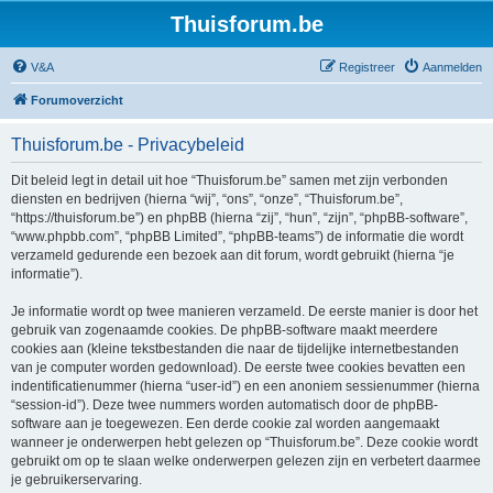
Thuisforum.be
V&A
Registreer
Aanmelden
Forumoverzicht
Thuisforum.be - Privacybeleid
Dit beleid legt in detail uit hoe “Thuisforum.be” samen met zijn verbonden
diensten en bedrijven (hierna “wij”, “ons”, “onze”, “Thuisforum.be”,
“https://thuisforum.be”) en phpBB (hierna “zij”, “hun”, “zijn”, “phpBB-software”,
“www.phpbb.com”, “phpBB Limited”, “phpBB-teams”) de informatie die wordt
verzameld gedurende een bezoek aan dit forum, wordt gebruikt (hierna “je
informatie”).
Je informatie wordt op twee manieren verzameld. De eerste manier is door het
gebruik van zogenaamde cookies. De phpBB-software maakt meerdere
cookies aan (kleine tekstbestanden die naar de tijdelijke internetbestanden
van je computer worden gedownload). De eerste twee cookies bevatten een
indentificatienummer (hierna “user-id”) en een anoniem sessienummer (hierna
“session-id”). Deze twee nummers worden automatisch door de phpBB-
software aan je toegewezen. Een derde cookie zal worden aangemaakt
wanneer je onderwerpen hebt gelezen op “Thuisforum.be”. Deze cookie wordt
gebruikt om op te slaan welke onderwerpen gelezen zijn en verbetert daarmee
je gebruikerservaring.