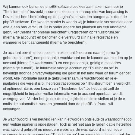
Wij kunnen ook buiten de phpBB-software cookies aanmaken wanneer je
“Thuisforum.be” bezoekt, hoewel dit document daarop niet van toepassing is.
Deze tekst heeft betrekking op de pagina’s die worden aangemaakt door de
phpBB-software. De tweede manier is waarin wij je informatie verzamelen door
wat je aan ons verstuurt. Dit is onder andere het plaatsen als een anonieme
gebruiker (hierna “anonieme berichten”), registreren op “Thuisforum.be”
(hierna “je account”) en berichten die verstuurd zijn na je registratie en
wanneer je bent aangemeld (hierna “je berichten”).
Je account bevat minstens een unieke identificeerbare naam (hierna “je
gebruikersnaam”), een persoonlijk wachtwoord om te kunnen aanmelden op je
account (hierna “je wachtwoord”) en een persoonlijk, geldig e-mailadres
(hierna “je e-mail”). Je informatie voor je account op “Thuisforum.be” is
beveiligd door de privacywetgeving die geldt in het land waar dit forum gehost
wordt. Alle informatie naast je gebruikersnaam, je wachtwoord en je e-
mailadres die vereist is bij het registratieproces op “Thuisforum.be” is verplicht
of optioneel, dat is een keuze van “Thuisforum.be”. Je hebt altijd zelf de
mogelijkheid te bepalen welke informatie van je account openbaar wordt
weergegeven. Verder heb je ook de mogelijkheid om in te stellen of je de e-
mails die automatisch worden gemaakt door de phpBB-software wil
ontvangen.
Je wachtwoord is versleuteld (en kan niet worden ontsleuteld) waardoor het op
een veilige manier is opgeslagen. Toch is het niet aan te raden dat je hetzelfde
wachtwoord gebruikt op meerdere websites. Je wachtwoord is het middel
waarmee je op je account op “Thuisforum.be” kan aanmelden, bewaar het dus