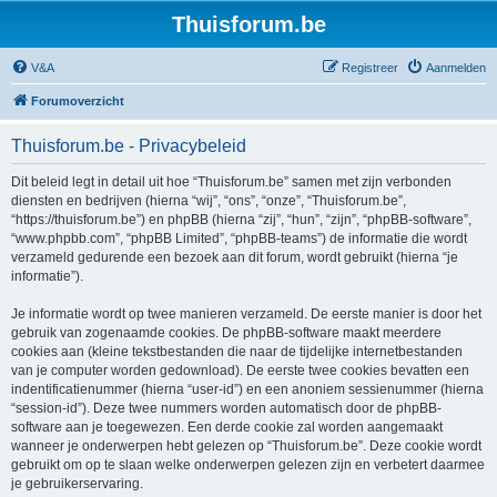
Thuisforum.be
V&A
Registreer
Aanmelden
Forumoverzicht
Thuisforum.be - Privacybeleid
Dit beleid legt in detail uit hoe “Thuisforum.be” samen met zijn verbonden
diensten en bedrijven (hierna “wij”, “ons”, “onze”, “Thuisforum.be”,
“https://thuisforum.be”) en phpBB (hierna “zij”, “hun”, “zijn”, “phpBB-software”,
“www.phpbb.com”, “phpBB Limited”, “phpBB-teams”) de informatie die wordt
verzameld gedurende een bezoek aan dit forum, wordt gebruikt (hierna “je
informatie”).
Je informatie wordt op twee manieren verzameld. De eerste manier is door het
gebruik van zogenaamde cookies. De phpBB-software maakt meerdere
cookies aan (kleine tekstbestanden die naar de tijdelijke internetbestanden
van je computer worden gedownload). De eerste twee cookies bevatten een
indentificatienummer (hierna “user-id”) en een anoniem sessienummer (hierna
“session-id”). Deze twee nummers worden automatisch door de phpBB-
software aan je toegewezen. Een derde cookie zal worden aangemaakt
wanneer je onderwerpen hebt gelezen op “Thuisforum.be”. Deze cookie wordt
gebruikt om op te slaan welke onderwerpen gelezen zijn en verbetert daarmee
je gebruikerservaring.