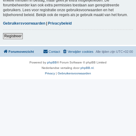
enkele minuten in beslag, maar geeft je extra mogelijkheden. De
forumbeheerder kan ook extra permissies toestaan aan geregistreerde
gebruikers. Lees voor registratie onze gebruiksvoorwaarden en het
bijbehorend beleid. Bekijk ook de regels als je gebruik maakt van het forum.
Gebruikersvoorwaarden
|
Privacybeleid
Registreer
Forumoverzicht
Contact
Verwijder cookies
Alle tijden zijn
UTC+02:00
Powered by
phpBB
® Forum Software © phpBB Limited
Nederlandse vertaling door
phpBB.nl
.
Privacy
|
Gebruikersvoorwaarden