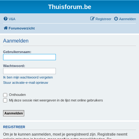
Thuisforum.be
V&A
Registreer
Aanmelden
Forumoverzicht
Aanmelden
Gebruikersnaam:
Wachtwoord:
Ik ben mijn wachtwoord vergeten
Stuur activatie-e-mail opnieuw
Onthouden
Mij deze sessie niet weergeven in de lijst met online gebruikers
REGISTREER
Om je te kunnen aanmelden, moet je geregistreerd zijn. Registratie neemt