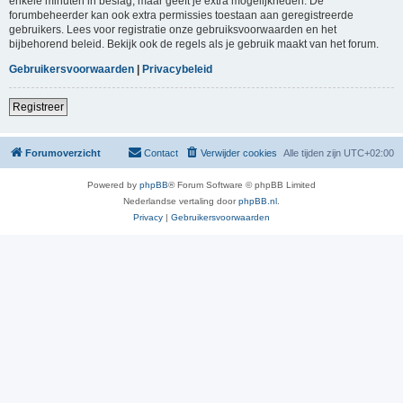
enkele minuten in beslag, maar geeft je extra mogelijkheden. De
forumbeheerder kan ook extra permissies toestaan aan geregistreerde
gebruikers. Lees voor registratie onze gebruiksvoorwaarden en het
bijbehorend beleid. Bekijk ook de regels als je gebruik maakt van het forum.
Gebruikersvoorwaarden
|
Privacybeleid
Registreer
Forumoverzicht
Contact
Verwijder cookies
Alle tijden zijn
UTC+02:00
Powered by
phpBB
® Forum Software © phpBB Limited
Nederlandse vertaling door
phpBB.nl
.
Privacy
|
Gebruikersvoorwaarden