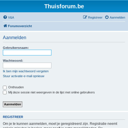
Thuisforum.be
V&A
Registreer
Aanmelden
Forumoverzicht
Aanmelden
Gebruikersnaam:
Wachtwoord:
Ik ben mijn wachtwoord vergeten
Stuur activatie-e-mail opnieuw
Onthouden
Mij deze sessie niet weergeven in de lijst met online gebruikers
REGISTREER
Om je te kunnen aanmelden, moet je geregistreerd zijn. Registratie neemt