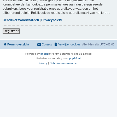
enkele minuten in beslag, maar geeft je extra mogelijkheden. De
forumbeheerder kan ook extra permissies toestaan aan geregistreerde
gebruikers. Lees voor registratie onze gebruiksvoorwaarden en het
bijbehorend beleid. Bekijk ook de regels als je gebruik maakt van het forum.
Gebruikersvoorwaarden
|
Privacybeleid
Registreer
Forumoverzicht
Contact
Verwijder cookies
Alle tijden zijn
UTC+02:00
Powered by
phpBB
® Forum Software © phpBB Limited
Nederlandse vertaling door
phpBB.nl
.
Privacy
|
Gebruikersvoorwaarden