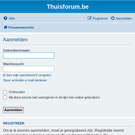
Thuisforum.be
V&A
Registreer
Aanmelden
Forumoverzicht
Aanmelden
Gebruikersnaam:
Wachtwoord:
Ik ben mijn wachtwoord vergeten
Stuur activatie-e-mail opnieuw
Onthouden
Mij deze sessie niet weergeven in de lijst met online gebruikers
REGISTREER
Om je te kunnen aanmelden, moet je geregistreerd zijn. Registratie neemt