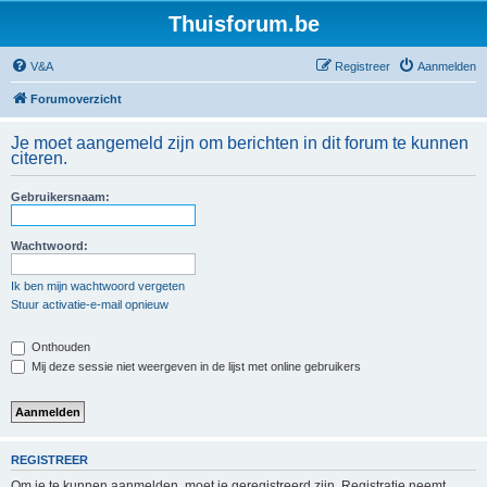
Thuisforum.be
V&A
Registreer
Aanmelden
Forumoverzicht
Je moet aangemeld zijn om berichten in dit forum te kunnen
citeren.
Gebruikersnaam:
Wachtwoord:
Ik ben mijn wachtwoord vergeten
Stuur activatie-e-mail opnieuw
Onthouden
Mij deze sessie niet weergeven in de lijst met online gebruikers
REGISTREER
Om je te kunnen aanmelden, moet je geregistreerd zijn. Registratie neemt