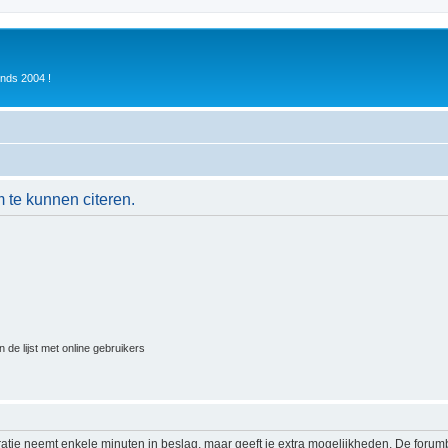
inds 2004 !
 te kunnen citeren.
 de lijst met online gebruikers
ratie neemt enkele minuten in beslag, maar geeft je extra mogelijkheden. De foru