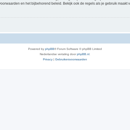
voorwaarden en het bijbehorend beleid. Bekijk ook de regels als je gebruik maakt v
Powered by
phpBB
® Forum Software © phpBB Limited
Nederlandse vertaling door
phpBB.nl
.
Privacy
|
Gebruikersvoorwaarden