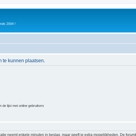
inds 2004 !
m te kunnen plaatsen.
 de lijst met online gebruikers
ratie neemt enkele minuten in beslag, maar geeft je extra mogelijkheden. De foru