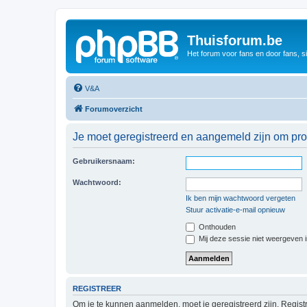
Thuisforum.be
Het forum voor fans en door fans, s
V&A
Forumoverzicht
Je moet geregistreerd en aangemeld zijn om prof
Gebruikersnaam:
Wachtwoord:
Ik ben mijn wachtwoord vergeten
Stuur activatie-e-mail opnieuw
Onthouden
Mij deze sessie niet weergeven in
REGISTREER
Om je te kunnen aanmelden, moet je geregistreerd zijn. Regist