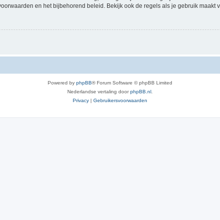
voorwaarden en het bijbehorend beleid. Bekijk ook de regels als je gebruik maakt v
Powered by
phpBB
® Forum Software © phpBB Limited
Nederlandse vertaling door
phpBB.nl
.
Privacy
|
Gebruikersvoorwaarden