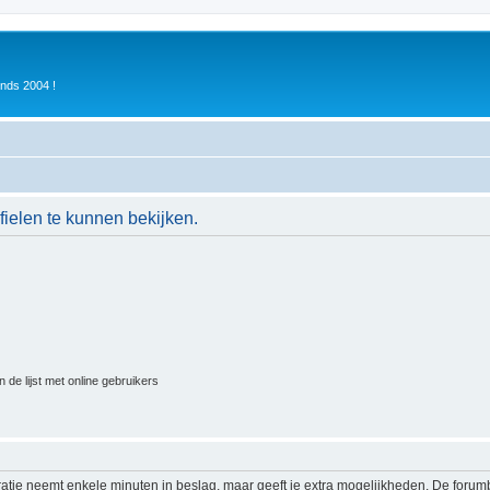
inds 2004 !
ielen te kunnen bekijken.
 de lijst met online gebruikers
ratie neemt enkele minuten in beslag, maar geeft je extra mogelijkheden. De foru