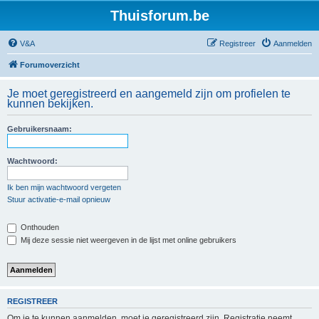
Thuisforum.be
V&A
Registreer
Aanmelden
Forumoverzicht
Je moet geregistreerd en aangemeld zijn om profielen te
kunnen bekijken.
Gebruikersnaam:
Wachtwoord:
Ik ben mijn wachtwoord vergeten
Stuur activatie-e-mail opnieuw
Onthouden
Mij deze sessie niet weergeven in de lijst met online gebruikers
REGISTREER
Om je te kunnen aanmelden, moet je geregistreerd zijn. Registratie neemt