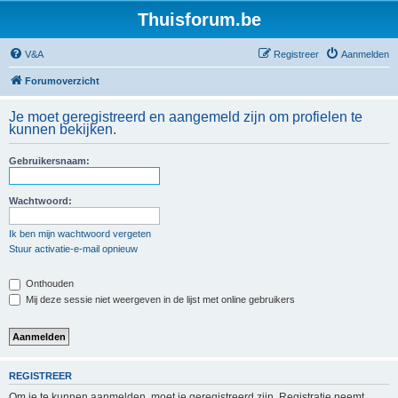
Thuisforum.be
V&A
Registreer
Aanmelden
Forumoverzicht
Je moet geregistreerd en aangemeld zijn om profielen te
kunnen bekijken.
Gebruikersnaam:
Wachtwoord:
Ik ben mijn wachtwoord vergeten
Stuur activatie-e-mail opnieuw
Onthouden
Mij deze sessie niet weergeven in de lijst met online gebruikers
REGISTREER
Om je te kunnen aanmelden, moet je geregistreerd zijn. Registratie neemt