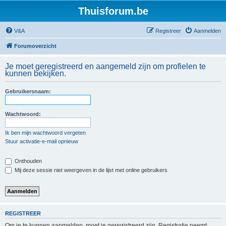
Thuisforum.be
V&A
Registreer
Aanmelden
Forumoverzicht
Je moet geregistreerd en aangemeld zijn om profielen te
kunnen bekijken.
Gebruikersnaam:
Wachtwoord:
Ik ben mijn wachtwoord vergeten
Stuur activatie-e-mail opnieuw
Onthouden
Mij deze sessie niet weergeven in de lijst met online gebruikers
REGISTREER
Om je te kunnen aanmelden, moet je geregistreerd zijn. Registratie neemt