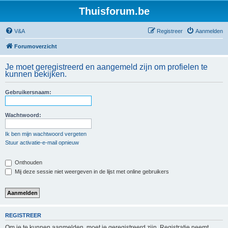
Thuisforum.be
V&A
Registreer
Aanmelden
Forumoverzicht
Je moet geregistreerd en aangemeld zijn om profielen te
kunnen bekijken.
Gebruikersnaam:
Wachtwoord:
Ik ben mijn wachtwoord vergeten
Stuur activatie-e-mail opnieuw
Onthouden
Mij deze sessie niet weergeven in de lijst met online gebruikers
REGISTREER
Om je te kunnen aanmelden, moet je geregistreerd zijn. Registratie neemt