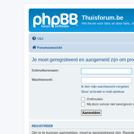
Thuisforum.be
Het forum voor fans en door fans, s
V&A
Forumoverzicht
Je moet geregistreerd en aangemeld zijn om prof
Gebruikersnaam:
Wachtwoord:
Ik ben mijn wachtwoord vergeten
Stuur activatie-e-mail opnieuw
Onthouden
Mij deze sessie niet weergeven in
REGISTREER
Om je te kunnen aanmelden, moet je geregistreerd zijn. Regist