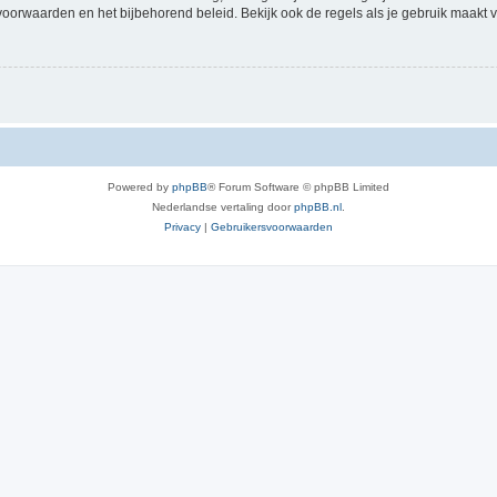
voorwaarden en het bijbehorend beleid. Bekijk ook de regels als je gebruik maakt v
Powered by
phpBB
® Forum Software © phpBB Limited
Nederlandse vertaling door
phpBB.nl
.
Privacy
|
Gebruikersvoorwaarden